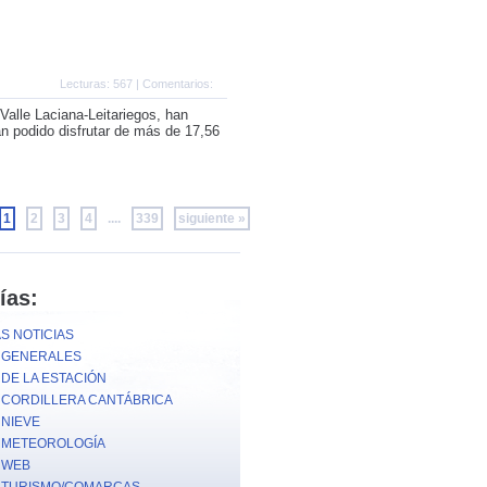
Lecturas: 567 | Comentarios:
Valle Laciana-Leitariegos, han
an podido disfrutar de más de 17,56
1
2
3
4
....
339
siguiente »
ías:
S NOTICIAS
S GENERALES
 DE LA ESTACIÓN
S CORDILLERA CANTÁBRICA
 NIEVE
S METEOROLOGÍA
S WEB