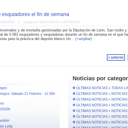
 esquiadores el fin de semana
22/03/2026
|
Categoría: NOTICIAS DE LA ESTACIÓN
invernales y de montaña gestionadas por la Diputación de León, San Isidro y 
otal de 5.081 esquiadores y esquiadoras durante un fin de semana en el que h
stas para la práctica del deporte blanco.Un...
(+ampliar)
« anterior
Noticias por categor
iegos
ÚLTIMAS NOTICIAS » TODAS LA
ariegos: Sábado 21 Febrero - 12:30h
ÚLTIMAS NOTICIAS » NOTICIA
ÚLTIMAS NOTICIAS » NOTICIAS
ero
ÚLTIMAS NOTICIAS » NOTICIA
2025/26
ÚLTIMAS NOTICIAS » NOTICIAS
ÚLTIMAS NOTICIAS » NOTICIA
gestión
ÚLTIMAS NOTICIAS » NOTICIA
de Leita