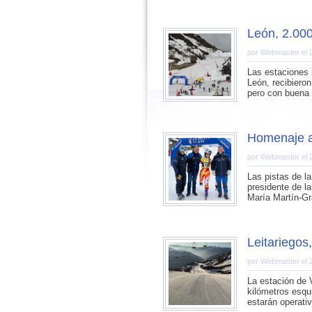
León, 2.000
por Webmaster el 
Las estaciones i
León, recibiero
pero con buena 
Homenaje a
por Webmaster el 
Las pistas de l
presidente de l
María Martín-Gr
Leitariegos
por Webmaster el 
La estación de 
kilómetros esqu
estarán operativ