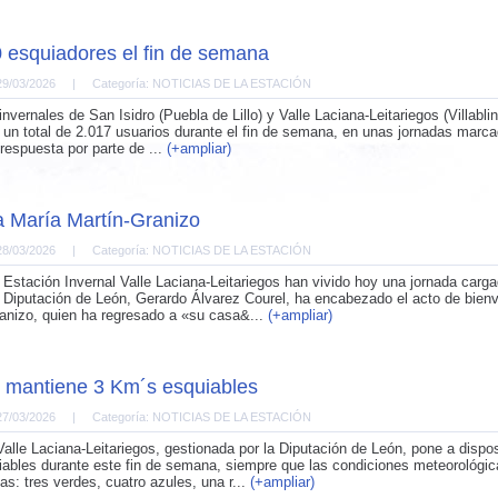
 esquiadores el fin de semana
29/03/2026
|
Categoría: NOTICIAS DE LA ESTACIÓN
nvernales de San Isidro (Puebla de Lillo) y Valle Laciana-Leitariegos (Villabli
n un total de 2.017 usuarios durante el fin de semana, en unas jornadas marc
respuesta por parte de ...
(+ampliar)
 María Martín-Granizo
28/03/2026
|
Categoría: NOTICIAS DE LA ESTACIÓN
a Estación Invernal Valle Laciana-Leitariegos han vivido hoy una jornada carg
a Diputación de León, Gerardo Álvarez Courel, ha encabezado el acto de bien
anizo, quien ha regresado a «su casa&...
(+ampliar)
, mantiene 3 Km´s esquiables
27/03/2026
|
Categoría: NOTICIAS DE LA ESTACIÓN
Valle Laciana-Leitariegos, gestionada por la Diputación de León, pone a dispos
iables durante este fin de semana, siempre que las condiciones meteorológica
as: tres verdes, cuatro azules, una r...
(+ampliar)