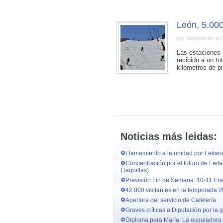
León, 5.000
por Webmaster el 
Las estaciones 
recibido a un t
kilómetros de pi
Noticias más leidas:
Llamamiento a la unidad por Leitar
Concentración por el futuro de Leit
(Taquillas)
Previsión Fin de Semana: 10-11 En
42.000 visitantes en la temporada 
Apertura del servicio de Cafetería
Graves críticas a Diputación por la 
Diploma para María: La esquiadora 