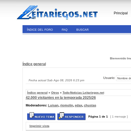
Principal
ÍNDICE DEL FORO
FAQ
BUSCAR
Bienvenido Inv
Índice general
Usuario:
Fecha actual Sab Ago 08, 2026 6:23 pm
Índice general
»
Otros
»
Todo-Noticias Leitariegos.net
42.000 visitantes en la temporada 2025/26
Moderadores:
Luisan
,
riomolin
,
edax
,
chustas
Página
1
de
1
[ 1 mensaje ]
Imprimir vista