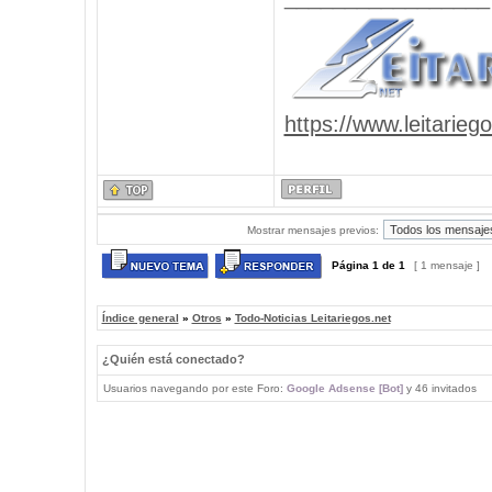
https://www.leitarieg
Mostrar mensajes previos:
Página
1
de
1
[ 1 mensaje ]
Índice general
»
Otros
»
Todo-Noticias Leitariegos.net
¿Quién está conectado?
Usuarios navegando por este Foro:
Google Adsense [Bot]
y 46 invitados