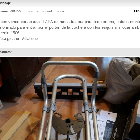
ensaje
sunto:
VENDO portaesquis para todoterreno
P
ues vendo portaesquis FAPA de rueda trasera para todoterreno, estaba mont
eformado para entrar por el porton de la cochera con los esquis sin tocar arrib
recio 150€.
ecogida en Villablino.
Adjunto: