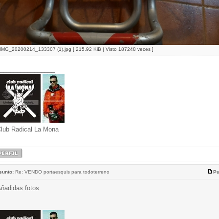
IMG_20200214_133307 (1).jpg [ 215.92 KiB | Visto 187248 veces ]
________________
lub Radical La Mona
sunto:
Re: VENDO portaesquis para todoterreno
Pu
ñadidas fotos
________________