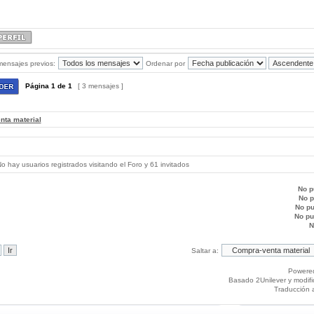
mensajes previos:
Ordenar por
Página
1
de
1
[ 3 mensajes ]
nta material
 hay usuarios registrados visitando el Foro y 61 invitados
No p
No 
No p
No p
N
Saltar a:
Powere
Basado 2Unilever y modif
Traducción 