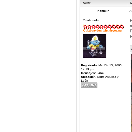
Autor
M
riomolin
A
P
Colaborador
r
P
R
Registrado:
Mar Dic 13, 2005
12:13 pm
Mensajes:
2464
Ubicación:
Entre Asturias y
León