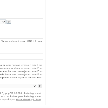
Todos los horarios son UTC + 1 hora
uede
abrir nuevos temas en este Foro
puede
responder a temas en este Foro
uede
editar sus mensajes en este Foro
uede
borrar sus mensajes en este Foro
o puede
enviar adjuntos en este Foro
d By
phpBB
© 2026 - Leitariegos.net
icado por
Luisan
para
Leitariegos.net
al español por
Huan Manwë
y
Luisan