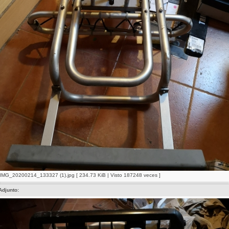
IMG_20200214_133327 (1).jpg [ 234.73 KiB | Visto 187248 veces ]
Adjunto: