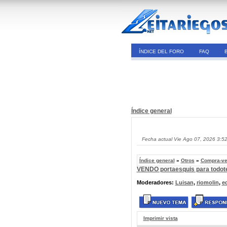
ÍNDICE DEL FORO
FAQ
Índice general
Fecha actual Vie Ago 07, 2026 3:5
Índice general
»
Otros
»
Compra-ve
VENDO portaesquis para todot
Moderadores:
Luisan
,
riomolin
,
e
Imprimir vista