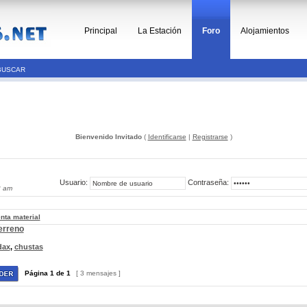
Principal
La Estación
Foro
Alojamientos
BUSCAR
Bienvenido Invitado
(
Identificarse
|
Registrarse
)
Usuario:
Contraseña:
2 am
nta material
erreno
dax
,
chustas
Página
1
de
1
[ 3 mensajes ]