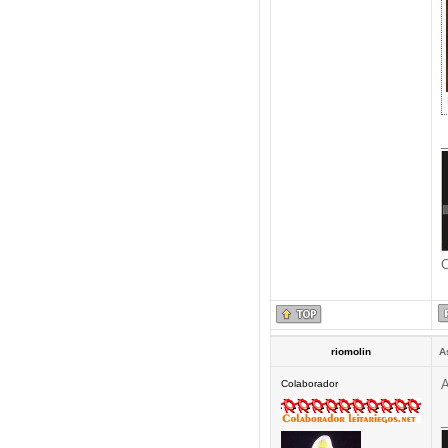
_
C
riomolin
A
A
Colaborador
_