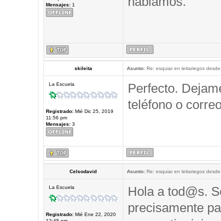
hablamos.
Mensajes:
1
skileita
Asunto:
Re: esquiar en leitariegos desde
Perfecto. Dejam
La Escuela
teléfono o correo
Registrado:
Mié Dic 25, 2019
11:56 pm
Mensajes:
3
Celsodavid
Asunto:
Re: esquiar en leitariegos desde
Hola a tod@s. So
La Escuela
precisamente pa
Registrado:
Mié Ene 22, 2020
12:45 pm