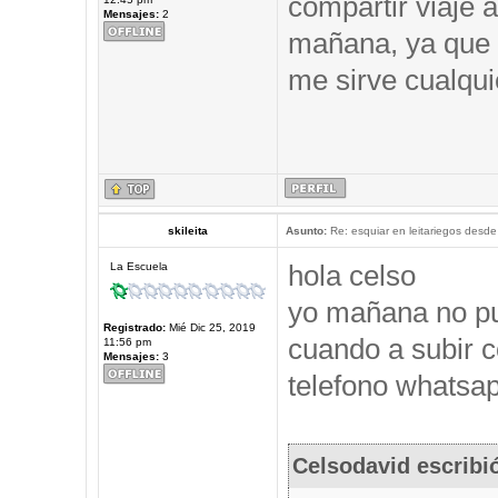
compartir viaje a
Mensajes:
2
mañana, ya que 
me sirve cualqui
skileita
Asunto:
Re: esquiar en leitariegos desde
hola celso
La Escuela
yo mañana no pu
Registrado:
Mié Dic 25, 2019
cuando a subir c
11:56 pm
Mensajes:
3
telefono whatsap
Celsodavid escribi