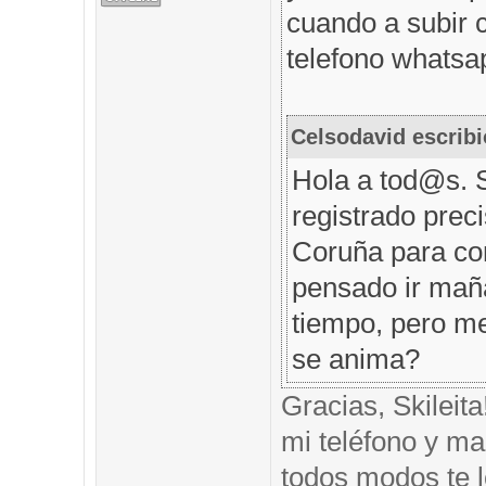
cuando a subir 
telefono whatsap
Celsodavid escribi
Hola a tod@s. 
registrado prec
Coruña para com
pensado ir mañ
tiempo, pero me
se anima?
Gracias, Skileit
mi teléfono y mai
todos modos te l