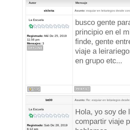
Autor
Mensaje
skileita
Asunto:
esquiar en leitariegos desde cor
busco gente par
La Escuela
principio en el 
Registrado:
Mié Dic 25, 2019
finde, gente ent
11:56 pm
Mensajes:
3
viaje a leirarieg
en grupo etc...
btt30
Asunto:
Re: esquiar en leitariegos desde
Hola, yo soy de 
La Escuela
compartir viaje p
Registrado:
Sab Dic 28, 2019
6:12 pm