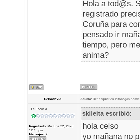
Hola a tod@s. S
registrado prec
Coruña para comp
pensado ir maña
tiempo, pero me 
anima?
Celsodavid
Asunto:
Re: esquiar en leitariegos desde
La Escuela
skileita escribió:
hola celso
Registrado:
Mié Ene 22, 2020
12:45 pm
yo mañana no p
Mensajes:
2