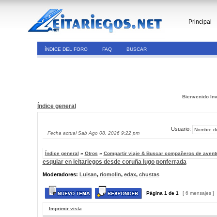
Principal
ÍNDICE DEL FORO
FAQ
BUSCAR
Bienvenido Inv
Índice general
Usuario:
Fecha actual Sab Ago 08, 2026 9:22 pm
Índice general
»
Otros
»
Compartir viaje & Buscar compañeros de avent
esquiar en leitariegos desde coruña lugo ponferrada
Moderadores:
Luisan
,
riomolin
,
edax
,
chustas
Página
1
de
1
[ 6 mensajes ]
Imprimir vista