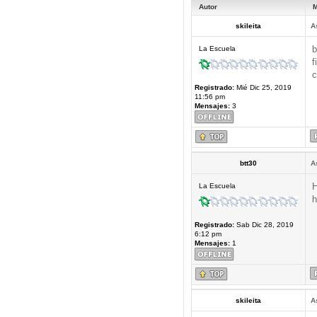
Autor
M
skileita
A
b
La Escuela
f
c
Registrado:
Mié Dic 25, 2019
11:56 pm
Mensajes:
3
btt30
A
H
La Escuela
h
Registrado:
Sab Dic 28, 2019
6:12 pm
Mensajes:
1
skileita
A