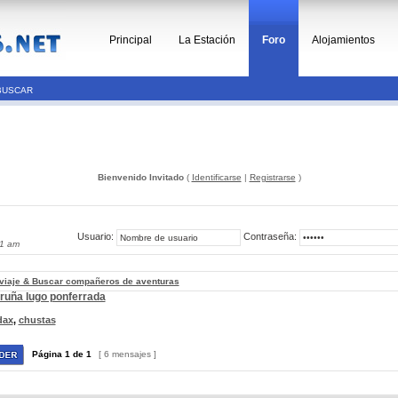
Principal
La Estación
Foro
Alojamientos
BUSCAR
Bienvenido Invitado
(
Identificarse
|
Registrarse
)
Usuario:
Contraseña:
51 am
 viaje & Buscar compañeros de aventuras
oruña lugo ponferrada
dax
,
chustas
Página
1
de
1
[ 6 mensajes ]