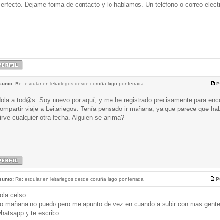
erfecto. Dejame forma de contacto y lo hablamos. Un teléfono o correo electr
sunto:
Re: esquiar en leitariegos desde coruña lugo ponferrada
P
ola a tod@s. Soy nuevo por aquí, y me he registrado precisamente para enco
ompartir viaje a Leitariegos. Tenía pensado ir mañana, ya que parece que ha
irve cualquier otra fecha. Alguien se anima?
sunto:
Re: esquiar en leitariegos desde coruña lugo ponferrada
P
ola celso
o mañana no puedo pero me apunto de vez en cuando a subir con mas gente, 
hatsapp y te escribo