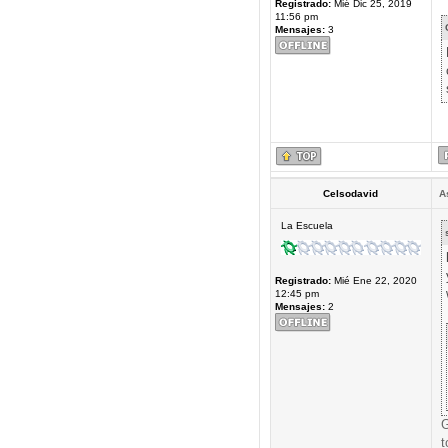
Registrado:
Mié Dic 25, 2019
11:56 pm
Mensajes:
3
Celsodavid
A
La Escuela
Registrado:
Mié Ene 22, 2020
12:45 pm
Mensajes:
2
G
t