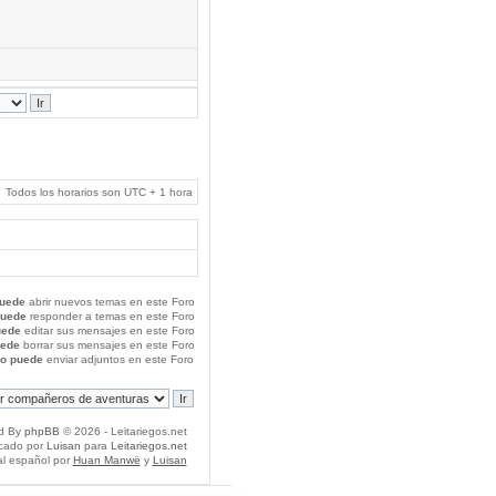
Todos los horarios son UTC + 1 hora
uede
abrir nuevos temas en este Foro
puede
responder a temas en este Foro
uede
editar sus mensajes en este Foro
uede
borrar sus mensajes en este Foro
o puede
enviar adjuntos en este Foro
d By
phpBB
© 2026 - Leitariegos.net
icado por
Luisan
para
Leitariegos.net
al español por
Huan Manwë
y
Luisan