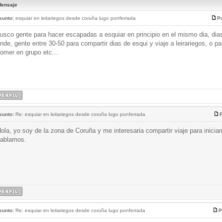
ensaje
sunto:
esquiar en leitariegos desde coruña lugo ponferrada
Pu
usco gente para hacer escapadas a esquiar en principio en el mismo dia, dia
inde, gente entre 30-50 para compartir dias de esqui y viaje a leirariegos, o pa
omer en grupo etc...
sunto:
Re: esquiar en leitariegos desde coruña lugo ponferrada
P
ola, yo soy de la zona de Coruña y me interesaria compartir viaje para iniciar
ablamos.
sunto:
Re: esquiar en leitariegos desde coruña lugo ponferrada
P