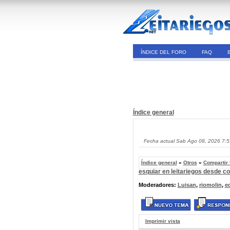
ÍNDICE DEL FORO
FAQ
Índice general
Fecha actual Sab Ago 08, 2026 7:
Índice general
»
Otros
»
Compartir
esquiar en leitariegos desde c
Moderadores:
Luisan
,
riomolin
,
e
Imprimir vista