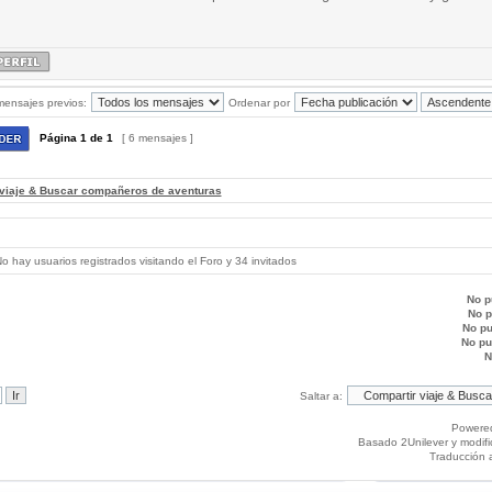
mensajes previos:
Ordenar por
Página
1
de
1
[ 6 mensajes ]
 viaje & Buscar compañeros de aventuras
 hay usuarios registrados visitando el Foro y 34 invitados
No p
No 
No p
No p
N
Saltar a:
Powere
Basado 2Unilever y modif
Traducción 