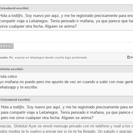
Celsodavid escribió:
Hola a tod@s. Soy nuevo por aquí, y me he registrado precisamente para enc
compartir viaje a Leitariegos. Tenía pensado ir mañana, ya que parece que h
sirve cualquier otra fecha. Alguien se anima?
sunto:
Re: esquiar en leitariegos desde coruña lugo ponferrada
P
skileita escribió:
hola celso
yo mañana no puedo pero me apunto de vez en cuando a subir con mas gente,
whatsapp y te escribo
Celsodavid escribió:
Hola a tod@s. Soy nuevo por aquí, y me he registrado precisamente para en
para compartir viaje a Leitariegos. Tenía pensado ir mañana, ya que parece 
pero me sirve cualquier otra fecha. Alguien se anima?
racias, Skileita! Ayer os envié mensaje privado con mi teléfono y mail a los q
odos modos te lo vuelvo a enviar por si no te ha llegado. Un saludo y gracias