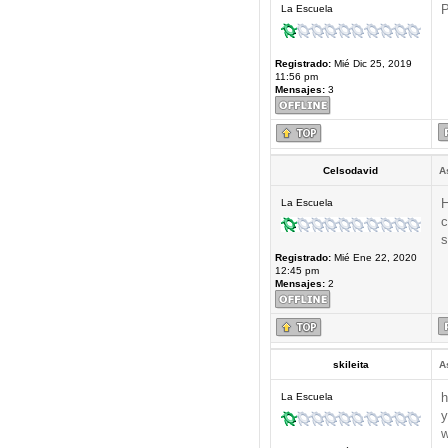
P
La Escuela
Registrado:
Mié Dic 25, 2019
11:56 pm
Mensajes:
3
Celsodavid
A
H
La Escuela
c
s
Registrado:
Mié Ene 22, 2020
12:45 pm
Mensajes:
2
skileita
A
h
La Escuela
y
w