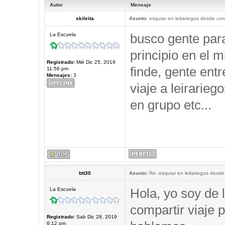
Autor
Mensaje
skileita
Asunto:
esquiar en leitariegos desde cor
busco gente par
La Escuela
principio en el 
Registrado:
Mié Dic 25, 2019
finde, gente ent
11:56 pm
Mensajes:
3
viaje a leirarieg
en grupo etc...
btt30
Asunto:
Re: esquiar en leitariegos desde
Hola, yo soy de 
La Escuela
compartir viaje p
Registrado:
Sab Dic 28, 2019
6:12 pm