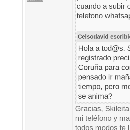
cuando a subir 
telefono whatsap
Celsodavid escribi
Hola a tod@s. 
registrado prec
Coruña para com
pensado ir mañ
tiempo, pero me
se anima?
Gracias, Skileit
mi teléfono y mai
todos modos te l