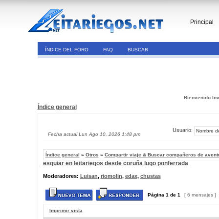
Principal
ÍNDICE DEL FORO
FAQ
BUSCAR
Bienvenido Inv
Índice general
Usuario:
Fecha actual Lun Ago 10, 2026 1:48 pm
Índice general
»
Otros
»
Compartir viaje & Buscar compañeros de avent
esquiar en leitariegos desde coruña lugo ponferrada
Moderadores:
Luisan
,
riomolin
,
edax
,
chustas
Página
1
de
1
[ 6 mensajes ]
Imprimir vista