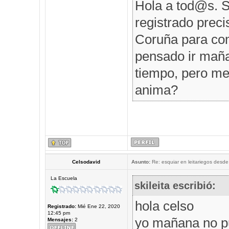
Hola a tod@s. S
registrado prec
Coruña para comp
pensado ir maña
tiempo, pero me 
anima?
Celsodavid
Asunto:
Re: esquiar en leitariegos desde
La Escuela
skileita escribió:
hola celso
Registrado:
Mié Ene 22, 2020
12:45 pm
yo mañana no p
Mensajes:
2