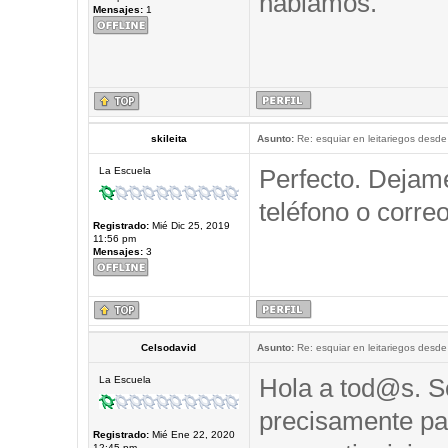
hablamos.
Mensajes:
1
skileita
Asunto:
Re: esquiar en leitariegos desde
Perfecto. Dejam
La Escuela
teléfono o correo
Registrado:
Mié Dic 25, 2019
11:56 pm
Mensajes:
3
Celsodavid
Asunto:
Re: esquiar en leitariegos desde
Hola a tod@s. So
La Escuela
precisamente pa
Registrado:
Mié Ene 22, 2020
12:45 pm