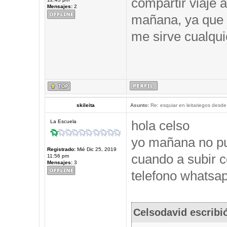
compartir viaje a
Mensajes:
2
mañana, ya que 
me sirve cualqui
skileita
Asunto:
Re: esquiar en leitariegos desde
hola celso
La Escuela
yo mañana no pu
Registrado:
Mié Dic 25, 2019
cuando a subir c
11:56 pm
Mensajes:
3
telefono whatsap
Celsodavid escribi