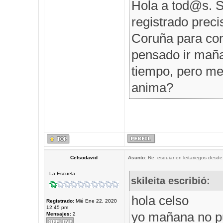
Hola a tod@s. S
registrado prec
Coruña para comp
pensado ir maña
tiempo, pero me 
anima?
Celsodavid
Asunto:
Re: esquiar en leitariegos desde
La Escuela
skileita escribió:
hola celso
Registrado:
Mié Ene 22, 2020
12:45 pm
yo mañana no p
Mensajes:
2