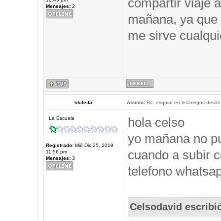
compartir viaje a
Mensajes:
2
mañana, ya que 
me sirve cualqui
skileita
Asunto:
Re: esquiar en leitariegos desde
hola celso
La Escuela
yo mañana no pu
Registrado:
Mié Dic 25, 2019
cuando a subir c
11:56 pm
Mensajes:
3
telefono whatsap
Celsodavid escribi