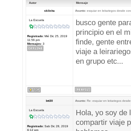
Autor
Mensaje
skileita
Asunto:
esquiar en leitariegos desde cor
busco gente par
La Escuela
principio en el 
Registrado:
Mié Dic 25, 2019
finde, gente ent
11:56 pm
Mensajes:
3
viaje a leirarieg
en grupo etc...
btt30
Asunto:
Re: esquiar en leitariegos desde
Hola, yo soy de 
La Escuela
compartir viaje p
Registrado:
Sab Dic 28, 2019
6:12 pm