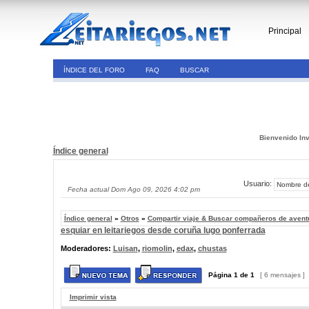
Principal
ÍNDICE DEL FORO
FAQ
BUSCAR
Bienvenido Inv
Índice general
Usuario:
Fecha actual Dom Ago 09, 2026 4:02 pm
Índice general
»
Otros
»
Compartir viaje & Buscar compañeros de avent
esquiar en leitariegos desde coruña lugo ponferrada
Moderadores:
Luisan
,
riomolin
,
edax
,
chustas
Página
1
de
1
[ 6 mensajes ]
Imprimir vista