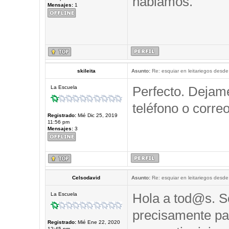
hablamos.
Mensajes:
1
skileita
Asunto:
Re: esquiar en leitariegos desde
Perfecto. Dejam
La Escuela
teléfono o correo
Registrado:
Mié Dic 25, 2019
11:56 pm
Mensajes:
3
Celsodavid
Asunto:
Re: esquiar en leitariegos desde
Hola a tod@s. So
La Escuela
precisamente pa
Registrado:
Mié Ene 22, 2020
12:45 pm