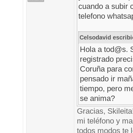
cuando a subir 
telefono whatsap
Celsodavid escribi
Hola a tod@s. 
registrado prec
Coruña para com
pensado ir mañ
tiempo, pero me
se anima?
Gracias, Skileit
mi teléfono y mai
todos modos te l