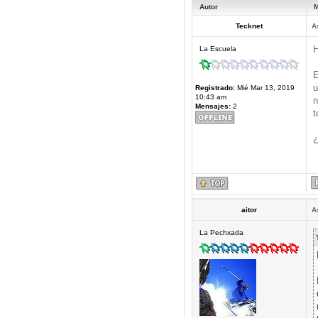
Autor
M
Tecknet
A
H
La Escuela
E
u
Registrado:
Mié Mar 13, 2019
10:43 am
n
Mensajes:
2
t
¿
aitor
A
La Pechxada