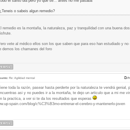
todo el santo dia pero yo que se... antes no me pasaba
¿Teneis o sabeis algun remedio?
l remedio es la montaña, la naturaleza, paz y tranquilidad con una buena d
isfrute.
ero vete al médico ellos son los que saben que para eso han estudiado y no
e demos los chamanes del foro
sunto:
Re: Agilidad mental
P
iene toda la razón, pasear hasta perderte por la naturaleza te vendrá genial, 
ncuentras asi y no puedes ir a la montaña, te dejo un articulo que a mi me vi
n la practica, a ver si te da los resultados que esperas
w.up-spain.com/blog/c%C3%B3mo-entrenar-el-cerebro-y-mantenerlo-joven