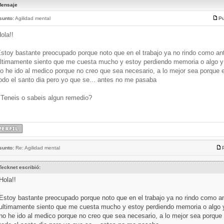
ensaje
sunto:
Agilidad mental
Pu
ola!!
stoy bastante preocupado porque noto que en el trabajo ya no rindo como an
ltimamente siento que me cuesta mucho y estoy perdiendo memoria o algo y
o he ido al medico porque no creo que sea necesario, a lo mejor sea porque 
odo el santo dia pero yo que se... antes no me pasaba
Teneis o sabeis algun remedio?
sunto:
Re: Agilidad mental
Tecknet escribió:
Hola!!
Estoy bastante preocupado porque noto que en el trabajo ya no rindo como a
ultimamente siento que me cuesta mucho y estoy perdiendo memoria o algo 
no he ido al medico porque no creo que sea necesario, a lo mejor sea porque