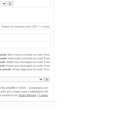
Todos los horarios son UTC + 1 hora
uede
abrir nuevos temas en este Foro
puede
responder a temas en este Foro
uede
editar sus mensajes en este Foro
uede
borrar sus mensajes en este Foro
o puede
enviar adjuntos en este Foro
d By
phpBB
© 2026 - Leitariegos.net
icado por
Luisan
para
Leitariegos.net
al español por
Huan Manwë
y
Luisan