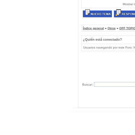
Mostrar 
Índice general
»
Otros
»
OFF TOPIC
¿Quién está conectado?
Usuarios navegando por este Foro: No
Buscar: