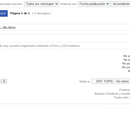
mensajes previos:
Ordenar por
Página
1
de
1
[ 3 mensajes ]
 - No nieve
 hay usuarios registrados visitando el Foro y 113 invitados
No p
No 
No p
No p
N
Saltar a:
Powere
Basado 2Unilever y modif
Traducción 