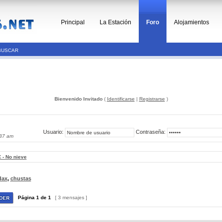
Principal
La Estación
Foro
Alojamientos
BUSCAR
Bienvenido Invitado
(
Identificarse
|
Registrarse
)
Usuario:
Contraseña:
:37 am
 - No nieve
dax
,
chustas
Página
1
de
1
[ 3 mensajes ]