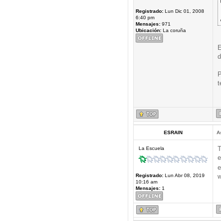
Registrado:
Lun Dic 01, 2008
6:40 pm
Mensajes:
971
Ubicación:
La coruña
E
d
P
t
ESRAIN
A
T
La Escuela
e
e
Registrado:
Lun Abr 08, 2019
w
10:16 am
Mensajes:
1