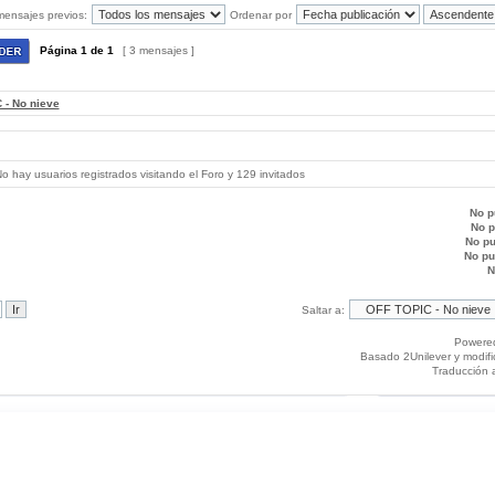
mensajes previos:
Ordenar por
Página
1
de
1
[ 3 mensajes ]
 - No nieve
 hay usuarios registrados visitando el Foro y 129 invitados
No p
No 
No p
No p
N
Saltar a:
Powere
Basado 2Unilever y modif
Traducción 