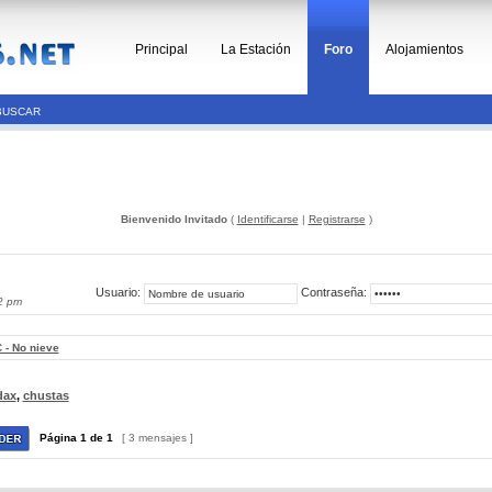
Principal
La Estación
Foro
Alojamientos
BUSCAR
Bienvenido Invitado
(
Identificarse
|
Registrarse
)
Usuario:
Contraseña:
2 pm
 - No nieve
dax
,
chustas
Página
1
de
1
[ 3 mensajes ]