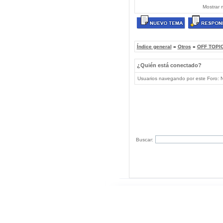
Mostrar 
Índice general
»
Otros
»
OFF TOPIC
¿Quién está conectado?
Usuarios navegando por este Foro: No
Buscar: