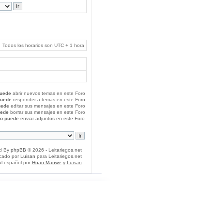
Todos los horarios son UTC + 1 hora
uede
abrir nuevos temas en este Foro
puede
responder a temas en este Foro
uede
editar sus mensajes en este Foro
uede
borrar sus mensajes en este Foro
o puede
enviar adjuntos en este Foro
d By
phpBB
© 2026 - Leitariegos.net
icado por
Luisan
para
Leitariegos.net
al español por
Huan Manwë
y
Luisan