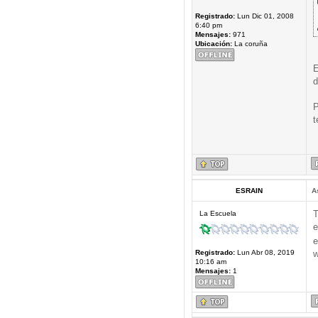
Registrado:
Lun Dic 01, 2008
6:40 pm
Mensajes:
971
Ubicación:
La coruña
E
d
P
t
ESRAIN
A
T
La Escuela
e
e
Registrado:
Lun Abr 08, 2019
w
10:16 am
Mensajes:
1