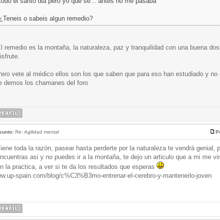
todo el santo dia pero yo que se... antes no me pasaba
¿Teneis o sabeis algun remedio?
l remedio es la montaña, la naturaleza, paz y tranquilidad con una buena d
isfrute.
ero vete al médico ellos son los que saben que para eso han estudiado y no
e demos los chamanes del foro
sunto:
Re: Agilidad mental
P
iene toda la razón, pasear hasta perderte por la naturaleza te vendrá genial, 
ncuentras asi y no puedes ir a la montaña, te dejo un articulo que a mi me vi
n la practica, a ver si te da los resultados que esperas
w.up-spain.com/blog/c%C3%B3mo-entrenar-el-cerebro-y-mantenerlo-joven