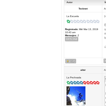
Autor
M
Tecknet
A
H
La Escuela
E
u
Registrado:
Mié Mar 13, 2019
10:43 am
n
Mensajes:
2
t
¿
aitor
A
La Pechxada