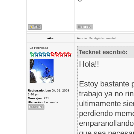
aitor
Asunto:
Re: Agilidad mental
La Pechxada
Tecknet escribió:
Hola!!
Estoy bastante 
Registrado:
Lun Dic 01, 2008
trabajo ya no r
6:40 pm
Mensajes:
971
ultimamente sie
Ubicación:
La coruña
perdiendo memor
emparanollando,
que sea necesar