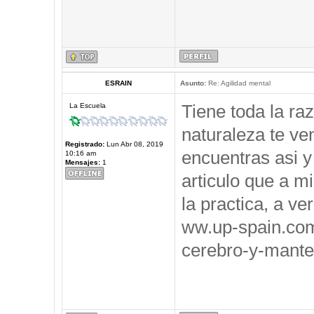
ESRAIN
Asunto:
Re: Agilidad mental
Tiene toda la ra
La Escuela
naturaleza te ve
Registrado:
Lun Abr 08, 2019
encuentras asi y
10:16 am
Mensajes:
1
articulo que a m
la practica, a ve
ww.up-spain.co
cerebro-y-mante