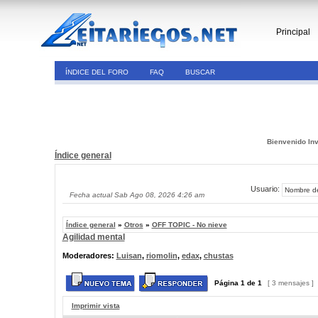
Principal
ÍNDICE DEL FORO
FAQ
BUSCAR
Bienvenido Inv
Índice general
Usuario:
Fecha actual Sab Ago 08, 2026 4:26 am
Índice general
»
Otros
»
OFF TOPIC - No nieve
Agilidad mental
Moderadores:
Luisan
,
riomolin
,
edax
,
chustas
Página
1
de
1
[ 3 mensajes ]
Imprimir vista