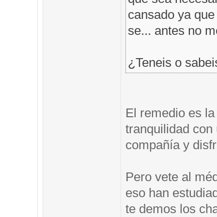
cansado ya que t
se... antes no 
¿Teneis o sabei
El remedio es la
tranquilidad co
compañía y disfr
Pero vete al méd
eso han estudia
te demos los ch