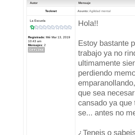
Autor
Mensaje
Tecknet
Asunto:
Agilidad mental
Hola!!
La Escuela
Registrado:
Mié Mar 13, 2019
Estoy bastante 
10:43 am
Mensajes:
2
trabajo ya no ri
ultimamente sie
perdiendo memor
emparanollando,
que sea necesari
cansado ya que t
se... antes no 
¿Teneis o sabei