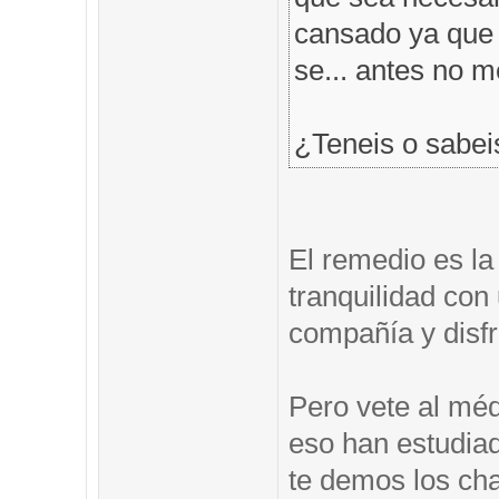
cansado ya que t
se... antes no 
¿Teneis o sabei
El remedio es la
tranquilidad co
compañía y disfr
Pero vete al méd
eso han estudia
te demos los ch