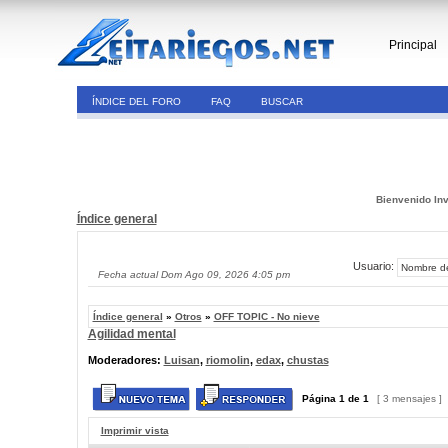
Principal
ÍNDICE DEL FORO
FAQ
BUSCAR
Bienvenido Inv
Índice general
Usuario:
Fecha actual Dom Ago 09, 2026 4:05 pm
Índice general
»
Otros
»
OFF TOPIC - No nieve
Agilidad mental
Moderadores:
Luisan
,
riomolin
,
edax
,
chustas
Página
1
de
1
[ 3 mensajes ]
Imprimir vista