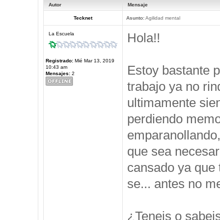
Autor
Mensaje
Tecknet
Asunto:
Agilidad mental
Hola!!
La Escuela
Registrado:
Mié Mar 13, 2019
Estoy bastante 
10:43 am
Mensajes:
2
trabajo ya no ri
ultimamente sie
perdiendo memor
emparanollando,
que sea necesari
cansado ya que t
se... antes no 
¿Teneis o sabei