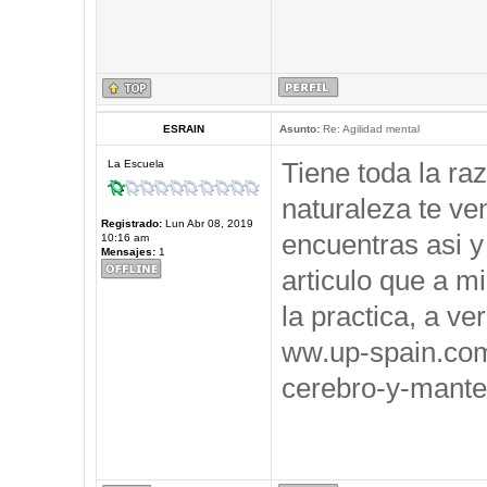
ESRAIN
Asunto:
Re: Agilidad mental
Tiene toda la ra
La Escuela
naturaleza te ve
Registrado:
Lun Abr 08, 2019
encuentras asi y
10:16 am
Mensajes:
1
articulo que a m
la practica, a ve
ww.up-spain.co
cerebro-y-mante