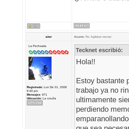
aitor
Asunto:
Re: Agilidad mental
La Pechxada
Tecknet escribió:
Hola!!
Estoy bastante 
Registrado:
Lun Dic 01, 2008
trabajo ya no r
6:40 pm
Mensajes:
971
ultimamente sie
Ubicación:
La coruña
perdiendo memor
emparanollando,
que sea necesar