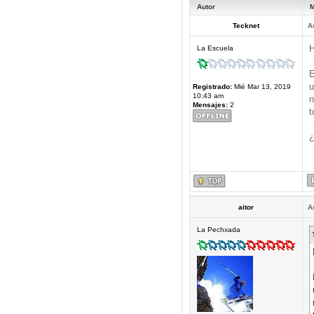
Autor
M
Tecknet
A
H
La Escuela
E
u
Registrado:
Mié Mar 13, 2019
10:43 am
n
Mensajes:
2
t
¿
aitor
A
La Pechxada