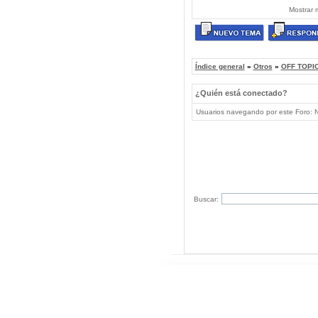
Mostrar 
Índice general
»
Otros
»
OFF TOPIC
¿Quién está conectado?
Usuarios navegando por este Foro: No
Buscar: