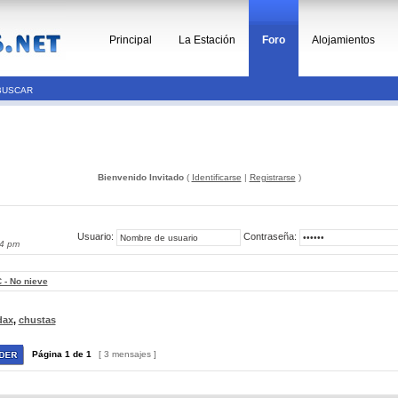
Principal
La Estación
Foro
Alojamientos
BUSCAR
Bienvenido Invitado
(
Identificarse
|
Registrarse
)
Usuario:
Contraseña:
24 pm
 - No nieve
dax
,
chustas
Página
1
de
1
[ 3 mensajes ]