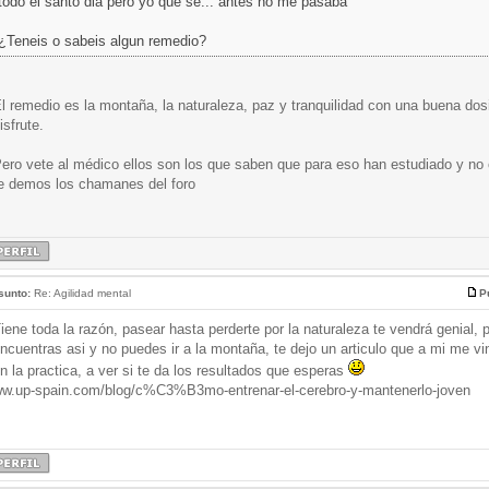
todo el santo dia pero yo que se... antes no me pasaba
¿Teneis o sabeis algun remedio?
l remedio es la montaña, la naturaleza, paz y tranquilidad con una buena d
isfrute.
ero vete al médico ellos son los que saben que para eso han estudiado y no
e demos los chamanes del foro
sunto:
Re: Agilidad mental
P
iene toda la razón, pasear hasta perderte por la naturaleza te vendrá genial, 
ncuentras asi y no puedes ir a la montaña, te dejo un articulo que a mi me vi
n la practica, a ver si te da los resultados que esperas
w.up-spain.com/blog/c%C3%B3mo-entrenar-el-cerebro-y-mantenerlo-joven