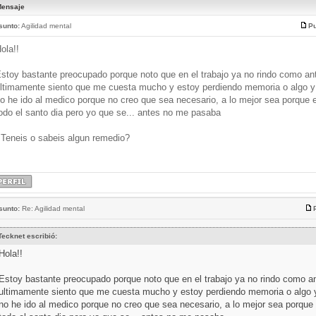
ensaje
sunto:
Agilidad mental
Pu
ola!!
stoy bastante preocupado porque noto que en el trabajo ya no rindo como an
ltimamente siento que me cuesta mucho y estoy perdiendo memoria o algo y
o he ido al medico porque no creo que sea necesario, a lo mejor sea porque 
odo el santo dia pero yo que se... antes no me pasaba
Teneis o sabeis algun remedio?
sunto:
Re: Agilidad mental
Tecknet escribió:
Hola!!
Estoy bastante preocupado porque noto que en el trabajo ya no rindo como a
ultimamente siento que me cuesta mucho y estoy perdiendo memoria o algo 
no he ido al medico porque no creo que sea necesario, a lo mejor sea porque