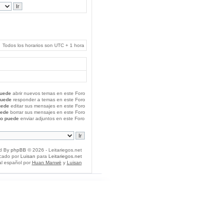
Todos los horarios son UTC + 1 hora
uede
abrir nuevos temas en este Foro
puede
responder a temas en este Foro
uede
editar sus mensajes en este Foro
uede
borrar sus mensajes en este Foro
o puede
enviar adjuntos en este Foro
d By
phpBB
© 2026 - Leitariegos.net
icado por
Luisan
para
Leitariegos.net
al español por
Huan Manwë
y
Luisan