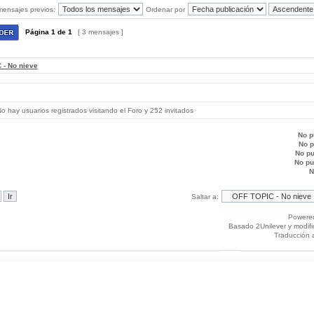
mensajes previos:
Ordenar por
Página
1
de
1
[ 3 mensajes ]
 - No nieve
 hay usuarios registrados visitando el Foro y 252 invitados
No p
No 
No p
No p
N
Saltar a:
Powere
Basado 2Unilever y modif
Traducción 