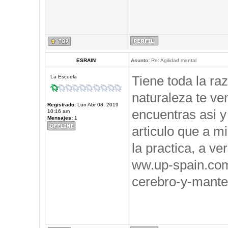
ESRAIN
Asunto:
Re: Agilidad mental
Tiene toda la ra
La Escuela
naturaleza te ve
Registrado:
Lun Abr 08, 2019
encuentras asi y
10:16 am
Mensajes:
1
articulo que a m
la practica, a ve
ww.up-spain.co
cerebro-y-mante