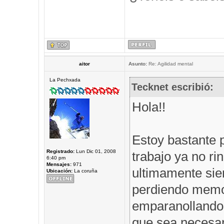
aitor
Asunto:
Re: Agilidad mental
La Pechxada
Tecknet escribió:
Hola!!
Estoy bastante 
Registrado:
Lun Dic 01, 2008
trabajo ya no r
6:40 pm
Mensajes:
971
ultimamente sie
Ubicación:
La coruña
perdiendo memor
emparanollando,
que sea necesar