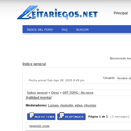
Principal
ÍNDICE DEL FORO
FAQ
BUSCAR
Bienvenido Inv
Índice general
Usuario:
Fecha actual Sab Ago 08, 2026 8:49 pm
Índice general
»
Otros
»
OFF TOPIC - No nieve
Agilidad mental
Moderadores:
Luisan
,
riomolin
,
edax
,
chustas
Página
1
de
1
[ 3 mensajes ]
Imprimir vista