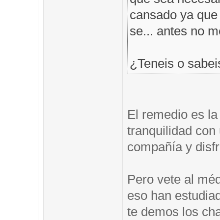
cansado ya que t
se... antes no 
¿Teneis o sabei
El remedio es la
tranquilidad co
compañía y disfr
Pero vete al méd
eso han estudia
te demos los ch