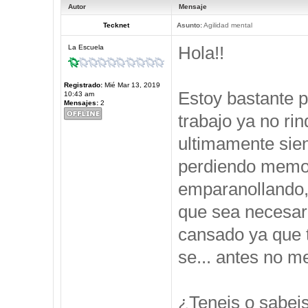
Autor
Mensaje
Tecknet
Asunto:
Agilidad mental
Hola!!
La Escuela
Registrado:
Mié Mar 13, 2019
Estoy bastante 
10:43 am
Mensajes:
2
trabajo ya no ri
ultimamente sie
perdiendo memor
emparanollando,
que sea necesari
cansado ya que t
se... antes no 
¿Teneis o sabei