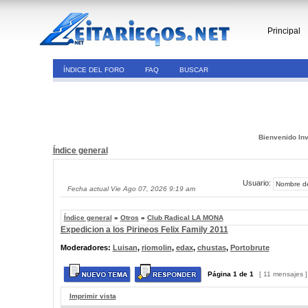
Principal
ÍNDICE DEL FORO
FAQ
BUSCAR
Bienvenido Inv
Índice general
Usuario:
Fecha actual Vie Ago 07, 2026 9:19 am
Índice general
»
Otros
»
Club Radical LA MONA
Expedicion a los Pirineos Felix Family 2011
Moderadores:
Luisan
,
riomolin
,
edax
,
chustas
,
Portobrute
Página
1
de
1
[ 11 mensajes 
Imprimir vista