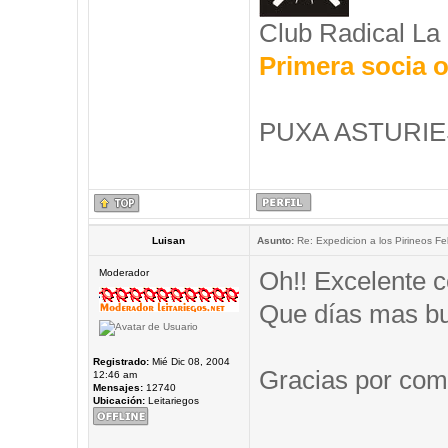
Club Radical La
Primera socia o
PUXA ASTURIES
Luisan
Asunto:
Re: Expedicion a los Pirineos Fel
Oh!! Excelente c
Moderador
Que días mas b
Registrado:
Mié Dic 08, 2004
Gracias por comp
12:46 am
Mensajes:
12740
Ubicación:
Leitariegos
_____________