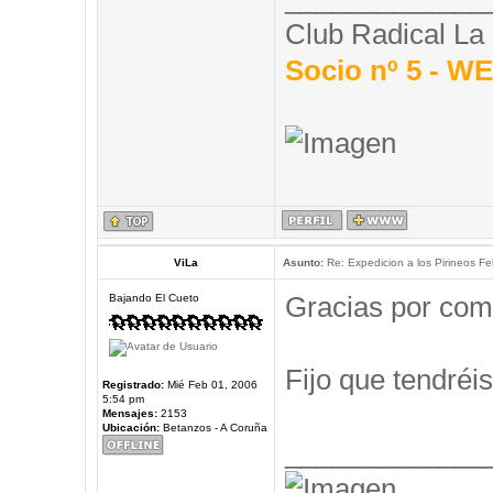
Club Radical La
Socio nº 5 - 
ViLa
Asunto:
Re: Expedicion a los Pirineos Fel
Gracias por com
Bajando El Cueto
Fijo que tendréis
Registrado:
Mié Feb 01, 2006
5:54 pm
Mensajes:
2153
Ubicación:
Betanzos - A Coruña
_____________