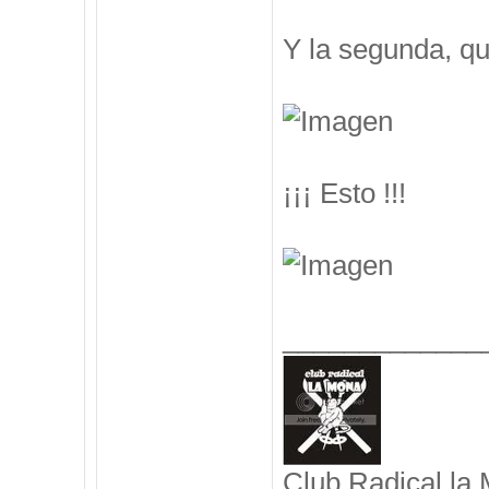
Y la segunda, q
¡¡¡ Esto !!!
_____________
Club Radical la