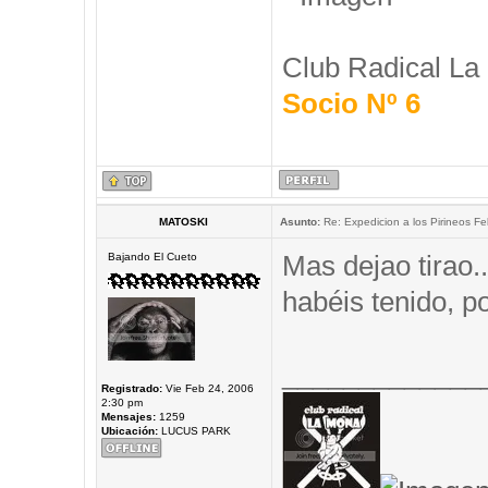
Club Radical La
Socio Nº 6
MATOSKI
Asunto:
Re: Expedicion a los Pirineos Fel
Mas dejao tirao.
Bajando El Cueto
habéis tenido, 
_____________
Registrado:
Vie Feb 24, 2006
2:30 pm
Mensajes:
1259
Ubicación:
LUCUS PARK