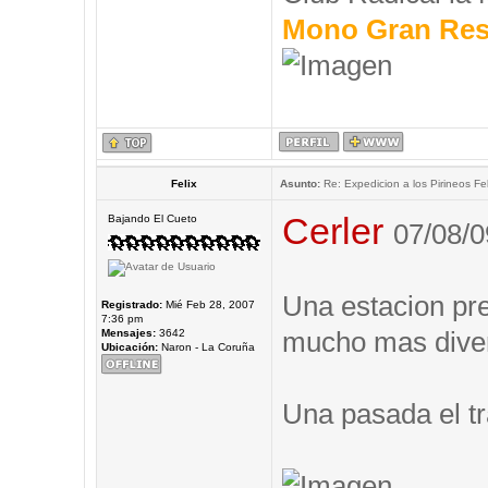
Mono Gran Res
Felix
Asunto:
Re: Expedicion a los Pirineos Fel
Cerler
Bajando El Cueto
07/08/0
Una estacion prec
Registrado:
Mié Feb 28, 2007
7:36 pm
mucho mas diver
Mensajes:
3642
Ubicación:
Naron - La Coruña
Una pasada el tr