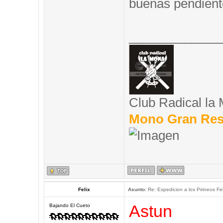
buenas pendient
_____________
Club Radical la
Mono Gran Res
Felix
Asunto:
Re: Expedicion a los Pirineos Fel
Astun
Bajando El Cueto