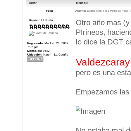
Autor
Mensaje
Felix
Asunto:
Expedicion a los Pirineos Felix F
Otro año mas (y
Bajando El Cueto
PIrineos, hacien
lo dice la DGT c
Registrado:
Mié Feb 28, 2007
7:36 pm
Mensajes:
3642
Ubicación:
Naron - La Coruña
Valdezcaray
pero es una esta
Empezamos las V
No estaba mal d