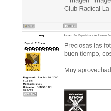
Club Radical La
roxy
Asunto:
Re: Expedicion a los Pirineos Fel
Preciosas las f
Bajando El Cueto
buen tiempo, cos
Muy aprovechad
Registrado:
Jue Feb 16, 2006
6:15 pm
Mensajes:
2030
_____________
Ubicación:
CANGAS DEL
NARCEA