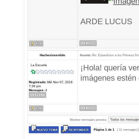
ARDE LUCUS
Hachesinsentido
Asunto:
Re: Expedicion a los Pirineos Fel
¡Hola! quería ve
La Escuela
imágenes estén 
Registrado:
Mié Nov 07, 2018
7:36 pm
Mensajes:
4
Mostrar mensajes previos:
Página
1
de
1
[ 11 mensajes 