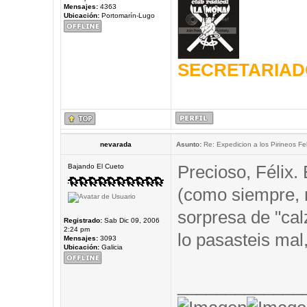
Mensajes:
4363
Ubicación:
Portomarín-Lugo
SECRETARIAD
nevarada
Asunto:
Re: Expedicion a los Pirineos Fel
Precioso, Félix.
Bajando El Cueto
(como siempre,
sorpresa de "cal
Registrado:
Sab Dic 09, 2006
2:24 pm
lo pasasteis mal,
Mensajes:
3093
Ubicación:
Galicia
_____________