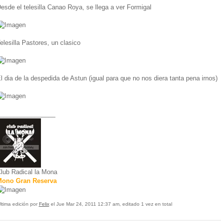
esde el telesilla Canao Roya, se llega a ver Formigal
elesilla Pastores, un clasico
l dia de la despedida de Astun (igual para que no nos diera tanta pena irnos)
________________
lub Radical la Mona
ono Gran Reserva
ltima edición por
Felix
el Jue Mar 24, 2011 12:37 am, editado 1 vez en total