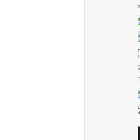
p
P
L
T
E
d
_