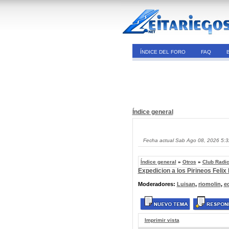
ÍNDICE DEL FORO
FAQ
Índice general
Fecha actual Sab Ago 08, 2026 5:
Índice general
»
Otros
»
Club Radi
Expedicion a los Pirineos Felix
Moderadores:
Luisan
,
riomolin
,
e
Imprimir vista