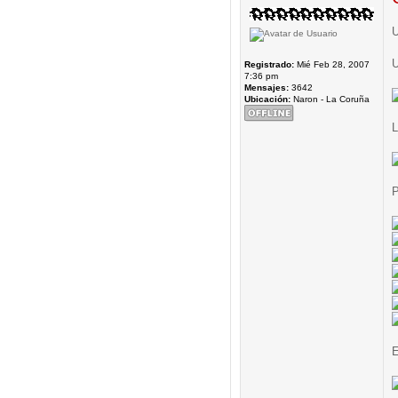
U
U
Registrado:
Mié Feb 28, 2007
7:36 pm
Mensajes:
3642
Ubicación:
Naron - La Coruña
L
P
E