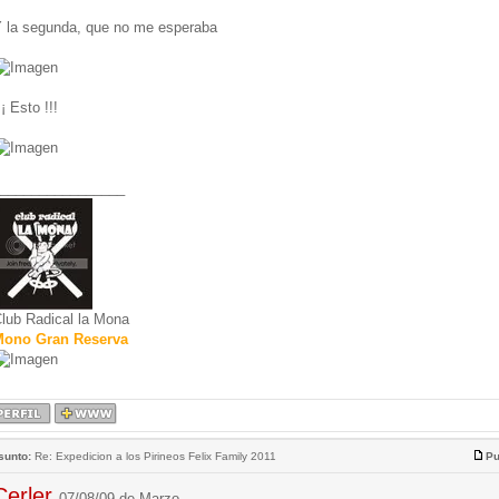
 la segunda, que no me esperaba
¡¡ Esto !!!
________________
lub Radical la Mona
ono Gran Reserva
sunto:
Re: Expedicion a los Pirineos Felix Family 2011
Pu
Cerler
07/08/09 de Marzo