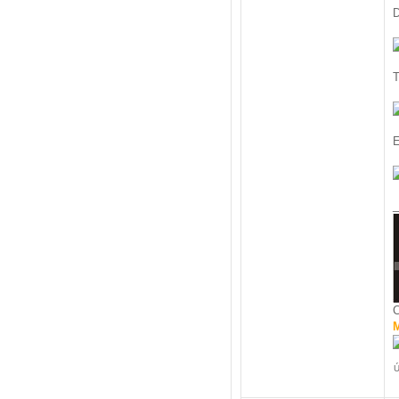
D
T
E
_
C
M
Ú