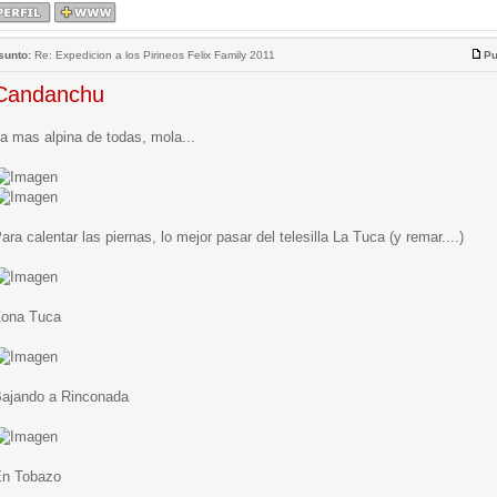
sunto:
Re: Expedicion a los Pirineos Felix Family 2011
Pu
Candanchu
a mas alpina de todas, mola...
ara calentar las piernas, lo mejor pasar del telesilla La Tuca (y remar....)
ona Tuca
ajando a Rinconada
n Tobazo