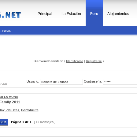
Principal
La Estación
Foro
Alojamientos
BUSCAR
Bienvenido Invitado
(
Identificarse
|
Registrarse
)
Usuario:
Contraseña:
32 am
cal LA MONA
 Family 2011
dax
,
chustas
,
Portobrute
Página
1
de
1
[ 11 mensajes ]