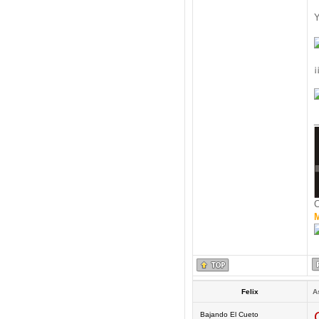
Y
¡
_
C
M
Felix
A
Bajando El Cueto