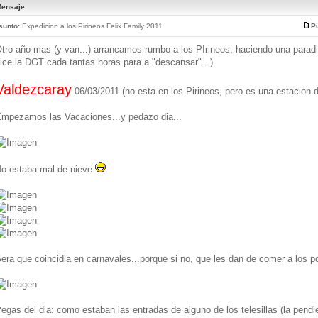
ensaje
sunto:
Expedicion a los Pirineos Felix Family 2011
Pu
tro año mas (y van...) arrancamos rumbo a los PIrineos, haciendo una paradi
ice la DGT cada tantas horas para a "descansar"...)
Valdezcaray
06/03/2011 (no esta en los Pirineos, pero es una estacion d
mpezamos las Vacaciones...y pedazo dia...
o estaba mal de nieve
era que coincidia en carnavales...porque si no, que les dan de comer a los po
egas del dia: como estaban las entradas de alguno de los telesillas (la pend