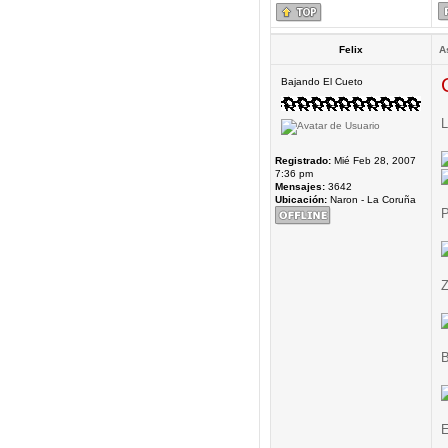
Felix
A
Bajando El Cueto
L
Registrado:
Mié Feb 28, 2007
7:36 pm
Mensajes:
3642
Ubicación:
Naron - La Coruña
P
Z
B
E