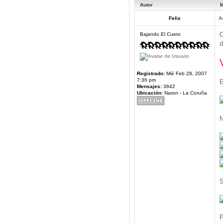
Autor
M
Felix
A
O
Bajando El Cueto
d
Registrado:
Mié Feb 28, 2007
7:36 pm
E
Mensajes:
3642
Ubicación:
Naron - La Coruña
N
S
P