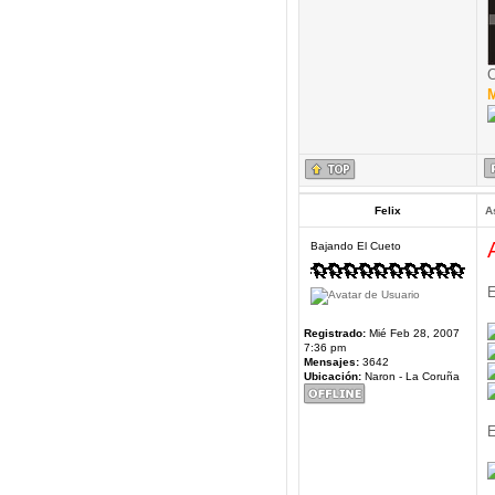
C
M
Felix
A
Bajando El Cueto
E
Registrado:
Mié Feb 28, 2007
7:36 pm
Mensajes:
3642
Ubicación:
Naron - La Coruña
E