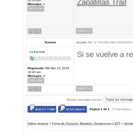
Zapatillas Trail
10:28 pm
Mensajes:
1
Tecknet
Asunto:
Re: IV Trail Alto Aller 02/05/2015
Si se vuelve a re
La Escuela
Registrado:
Mié Mar 13, 2019
10:43 am
Mensajes:
2
Mostrar mensajes previos:
Página
1
de
1
[ 3 mensajes ]
Índice general
»
Foros de Travesía, Montaña, Senderismo y BTT
»
Sende