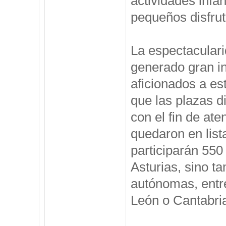
actividades infan
pequeños disfru
La espectaculari
generado gran in
aficionados a es
que las plazas d
con el fin de at
quedaron en lis
participarán 550
Asturias, sino 
autónomas, entre
León o Cantabri