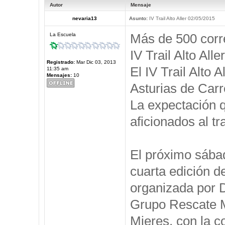
Autor
Mensaje
nevaria13
Asunto:
IV Trail Alto Aller 02/05/2015
Más de 500 corre
La Escuela
IV Trail Alto Aller
Registrado:
Mar Dic 03, 2013
El IV Trail Alto 
11:35 am
Mensajes:
10
Asturias de Car
La expectación q
aficionados al tr
El próximo sábad
cuarta edición de
organizada por D
Grupo Rescate M
Mieres, con la c