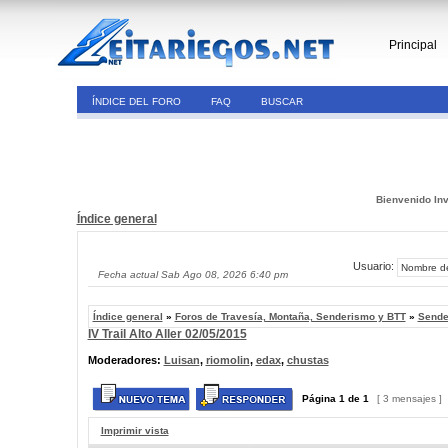
Principal
ÍNDICE DEL FORO
FAQ
BUSCAR
Bienvenido Inv
Índice general
Usuario:
Fecha actual Sab Ago 08, 2026 6:40 pm
Índice general
»
Foros de Travesía, Montaña, Senderismo y BTT
»
Sende
IV Trail Alto Aller 02/05/2015
Moderadores:
Luisan
,
riomolin
,
edax
,
chustas
Página
1
de
1
[ 3 mensajes ]
Imprimir vista