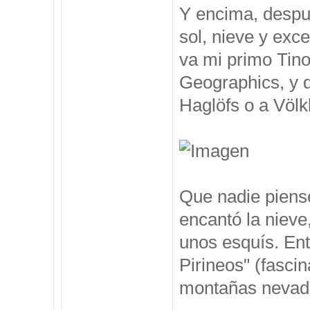
Y encima, despu
sol, nieve y exc
va mi primo Tino
Geographics, y 
Haglöfs o a Völkl
Que nadie piense
encantó la nieve
unos esquís. Ent
Pirineos" (fasci
montañas nevadas