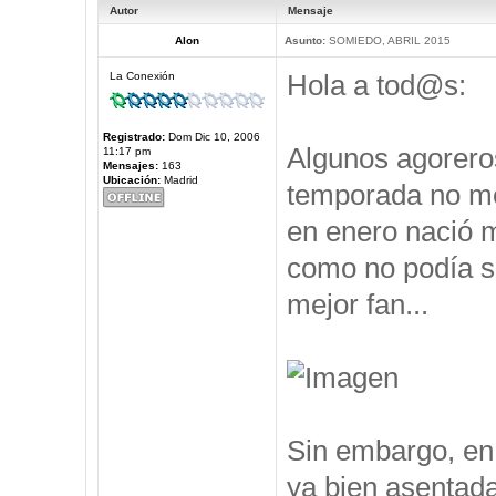
Autor
Mensaje
Alon
Asunto:
SOMIEDO, ABRIL 2015
Hola a tod@s:
La Conexión
Registrado:
Dom Dic 10, 2006
Algunos agorero
11:17 pm
Mensajes:
163
Ubicación:
Madrid
temporada no me 
en enero nació m
como no podía se
mejor fan...
Sin embargo, en 
ya bien asentad