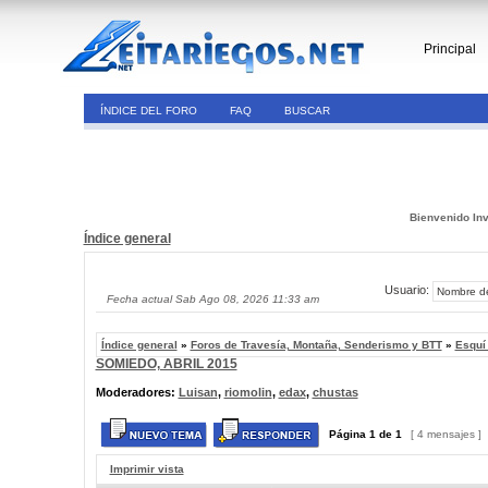
Principal
ÍNDICE DEL FORO
FAQ
BUSCAR
Bienvenido Inv
Índice general
Usuario:
Fecha actual Sab Ago 08, 2026 11:33 am
Índice general
»
Foros de Travesía, Montaña, Senderismo y BTT
»
Esquí
SOMIEDO, ABRIL 2015
Moderadores:
Luisan
,
riomolin
,
edax
,
chustas
Página
1
de
1
[ 4 mensajes ]
Imprimir vista