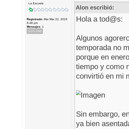
La Escuela
Alon escribió:
Hola a tod@s:
Registrado:
Mar Mar 22, 2016
6:48 pm
Mensajes:
1
Algunos agorero
temporada no me
porque en enero 
tiempo y como n
convirtió en mi m
Sin embargo, en
ya bien asentad