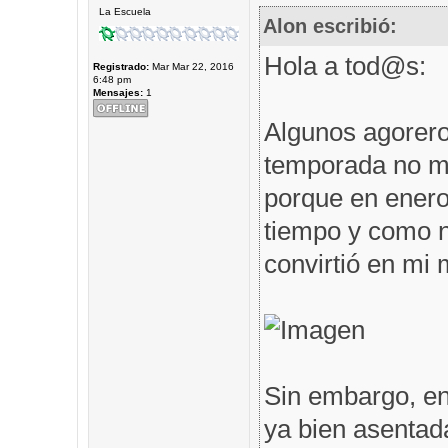
La Escuela
Alon escribió:
Hola a tod@s:
Registrado:
Mar Mar 22, 2016
6:48 pm
Mensajes:
1
Algunos agorero
temporada no me
porque en enero 
tiempo y como n
convirtió en mi m
Sin embargo, en
ya bien asentad