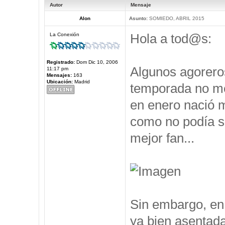
Autor
Mensaje
Alon
Asunto:
SOMIEDO, ABRIL 2015
Hola a tod@s:
La Conexión
Registrado:
Dom Dic 10, 2006
Algunos agorero
11:17 pm
Mensajes:
163
Ubicación:
Madrid
temporada no me 
en enero nació m
como no podía se
mejor fan...
Sin embargo, en 
ya bien asentad