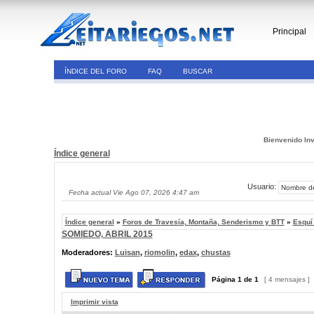
Principal
ÍNDICE DEL FORO
FAQ
BUSCAR
Bienvenido Inv
Índice general
Usuario:
Fecha actual Vie Ago 07, 2026 4:47 am
Índice general
»
Foros de Travesía, Montaña, Senderismo y BTT
»
Esquí
SOMIEDO, ABRIL 2015
Moderadores:
Luisan
,
riomolin
,
edax
,
chustas
Página
1
de
1
[ 4 mensajes ]
Imprimir vista