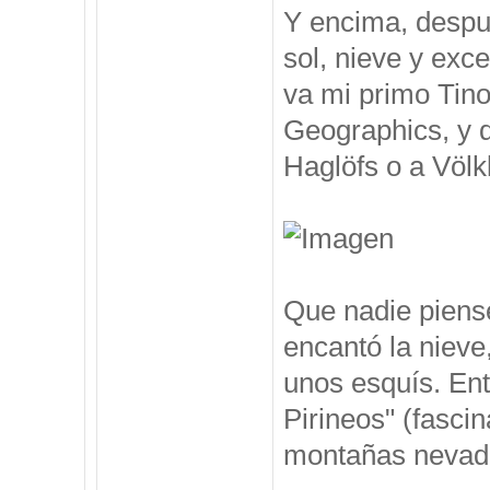
Y encima, despu
sol, nieve y exc
va mi primo Tino
Geographics, y 
Haglöfs o a Völkl
Que nadie piense
encantó la nieve
unos esquís. Ent
Pirineos" (fasci
montañas nevadas