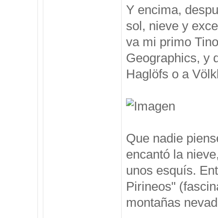
Y encima, despu
sol, nieve y exc
va mi primo Tino
Geographics, y 
Haglöfs o a Völkl
Que nadie piense
encantó la nieve
unos esquís. Ent
Pirineos" (fasci
montañas nevadas