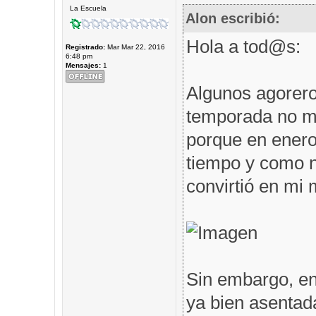
La Escuela
Alon escribió:
Hola a tod@s:
Registrado:
Mar Mar 22, 2016
6:48 pm
Mensajes:
1
Algunos agorero
temporada no me
porque en enero 
tiempo y como n
convirtió en mi m
Sin embargo, en
ya bien asentad