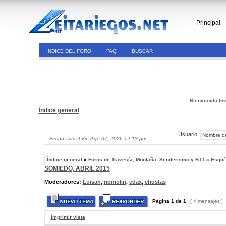
Principal
ÍNDICE DEL FORO
FAQ
BUSCAR
Bienvenido Inv
Índice general
Usuario:
Fecha actual Vie Ago 07, 2026 12:13 pm
Índice general
»
Foros de Travesía, Montaña, Senderismo y BTT
»
Esquí
SOMIEDO, ABRIL 2015
Moderadores:
Luisan
,
riomolin
,
edax
,
chustas
Página
1
de
1
[ 4 mensajes ]
Imprimir vista