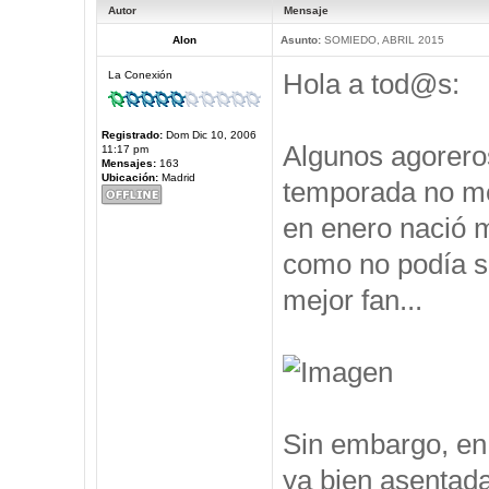
Autor
Mensaje
Alon
Asunto:
SOMIEDO, ABRIL 2015
Hola a tod@s:
La Conexión
Registrado:
Dom Dic 10, 2006
Algunos agorero
11:17 pm
Mensajes:
163
Ubicación:
Madrid
temporada no me 
en enero nació m
como no podía se
mejor fan...
Sin embargo, en 
ya bien asentad