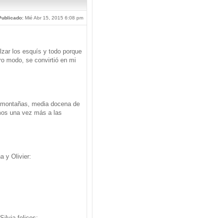
Publicado:
Mié Abr 15, 2015 6:08 pm
zar los esquís y todo porque
ro modo, se convirtió en mi
s montañas, media docena de
os una vez más a las
 y Olivier:
ilvia felices: