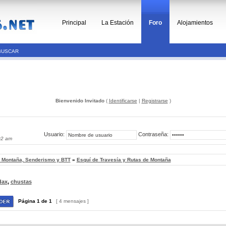
Principal
La Estación
Foro
Alojamientos
BUSCAR
Bienvenido Invitado
(
Identificarse
|
Registrarse
)
Usuario:
Contraseña:
02 am
, Montaña, Senderismo y BTT
»
Esquí de Travesía y Rutas de Montaña
dax
,
chustas
Página
1
de
1
[ 4 mensajes ]