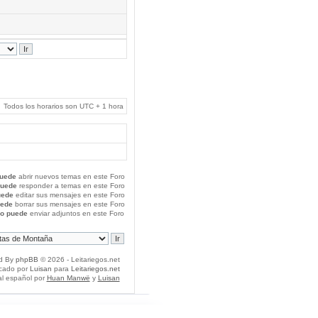
Todos los horarios son UTC + 1 hora
uede
abrir nuevos temas en este Foro
puede
responder a temas en este Foro
uede
editar sus mensajes en este Foro
uede
borrar sus mensajes en este Foro
o puede
enviar adjuntos en este Foro
d By
phpBB
© 2026 - Leitariegos.net
icado por
Luisan
para
Leitariegos.net
al español por
Huan Manwë
y
Luisan