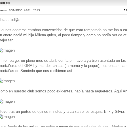
ensaje
sunto:
SOMIEDO, ABRIL 2015
ola a tod@s:
lgunos agoreros estaban convencidos de que esta temporada no me iba a cal
n enero nació mi hija Milena quien, al poco tiempo y como no podía ser de ot
ejor fan...
in embargo, en pleno mes de abril, con la primavera ya bien asentada en la
ontañeros del GRAT y mis dos chicas (la mamá y la peque), nos encaminam
ontañas de Somiedo que nos recibieron así:
omo en nuestro club somos poco exigentes, había hasta raqueteros. Aquí Ana
ieve tras un porteo de quince minutos y a calzarse los esquís. Erik y Silvia:
n el fondo de los valles, nevadón a pesar de ser mediados de abril. Marisa y S