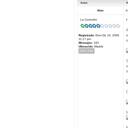
Autor
M
Alon
A
H
La Conexión
A
e
Registrado:
Dom Dic 10, 2006
11:17 pm
m
Mensajes:
163
Ubicación:
Madrid
S
m
m
C
N
E