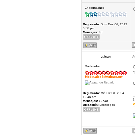
Chagunachos
G
Registrado:
Dom Ene 06, 2013
5:38 pm
Mensajes:
60
Luisan
A
Moderador
O
Y
U
Registrado:
Mié Dic 08, 2004
_
12:46 am
C
Mensajes:
12740
S
Ubicación:
Leitariegos