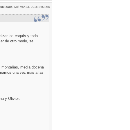
ublicado:
Mié Mar 23, 2016 8:03 am
lzar los esquís y todo
ser de otro modo, se
as montañas, media docena
inamos una vez más a las
a y Olivier: