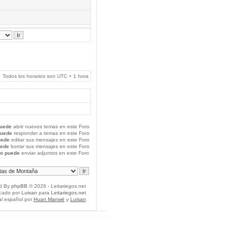
Todos los horarios son UTC + 1 hora
uede
abrir nuevos temas en este Foro
puede
responder a temas en este Foro
uede
editar sus mensajes en este Foro
uede
borrar sus mensajes en este Foro
o puede
enviar adjuntos en este Foro
d By
phpBB
© 2026 - Leitariegos.net
icado por
Luisan
para
Leitariegos.net
al español por
Huan Manwë
y
Luisan