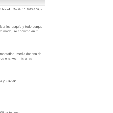
Publicado:
Mié Abr 15, 2015 6:08 pm
zar los esquís y todo porque
ro modo, se convirtió en mi
s montañas, media docena de
os una vez más a las
 y Olivier:
ilvia felices: