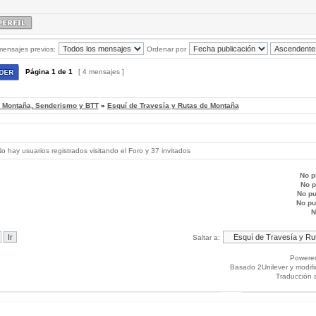
mensajes previos:
Ordenar por
Página
1
de
1
[ 4 mensajes ]
, Montaña, Senderismo y BTT
»
Esquí de Travesía y Rutas de Montaña
 hay usuarios registrados visitando el Foro y 37 invitados
No p
No 
No p
No p
N
Saltar a:
Powere
Basado 2Unilever y modif
Traducción 