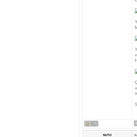
Y
M
Y
v
H
Q
u
m
S
NUTO
A