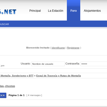
Principal
La Estación
Foro
Alojamientos
BUSCAR
Bienvenido Invitado
(
Identificarse
|
Registrarse
)
Usuario:
Contraseña:
8 pm
, Montaña, Senderismo y BTT
»
Esquí de Travesía y Rutas de Montaña
dax
,
chustas
Página
1
de
1
[ 4 mensajes ]