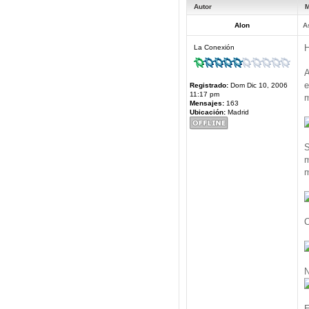
Autor
M
Alon
A
H
La Conexión
A
e
Registrado:
Dom Dic 10, 2006
11:17 pm
m
Mensajes:
163
Ubicación:
Madrid
S
m
m
C
N
E