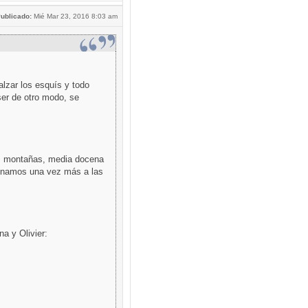
ublicado:
Mié Mar 23, 2016 8:03 am
lzar los esquís y todo
ser de otro modo, se
as montañas, media docena
inamos una vez más a las
a y Olivier: