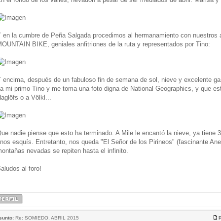
 en la cumbre de Peña Salgada procedimos al hermanamiento con nuestro
OUNTAIN BIKE, geniales anfitriones de la ruta y representados por Tino:
 encima, después de un fabuloso fin de semana de sol, nieve y excelente gas
a mi primo Tino y me toma una foto digna de National Geographics, y que e
aglöfs o a Völkl...
ue nadie piense que esto ha terminado. A Mile le encantó la nieve, ya tiene 
nos esquís. Entretanto, nos queda "El Señor de los Pirineos" (fascinante Ane
ontañas nevadas se repiten hasta el infinito.
aludos al foro!
sunto:
Re: SOMIEDO, ABRIL 2015
P