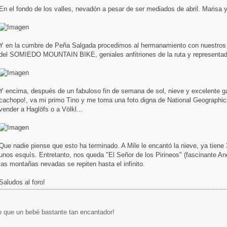
En el fondo de los valles, nevadón a pesar de ser mediados de abril. Marisa y 
Y en la cumbre de Peña Salgada procedimos al hermanamiento con nuestro
del SOMIEDO MOUNTAIN BIKE, geniales anfitriones de la ruta y representad
Y encima, después de un fabuloso fin de semana de sol, nieve y excelente ga
cachopo!, va mi primo Tino y me toma una foto digna de National Geographi
vender a Haglöfs o a Völkl...
Que nadie piense que esto ha terminado. A Mile le encantó la nieve, ya tiene
unos esquís. Entretanto, nos queda "El Señor de los Pirineos" (fascinante An
las montañas nevadas se repiten hasta el infinito.
Saludos al foro!
o que un bebé bastante tan encantador!