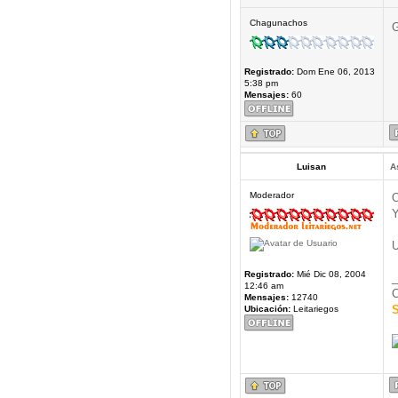
Chagunachos
G
Registrado:
Dom Ene 06, 2013
5:38 pm
Mensajes:
60
Luisan
A
Moderador
O
Y
U
Registrado:
Mié Dic 08, 2004
_
12:46 am
C
Mensajes:
12740
S
Ubicación:
Leitariegos