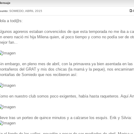
ensaje
sunto:
SOMIEDO, ABRIL 2015
ola a tod@s:
lgunos agoreros estaban convencidos de que esta temporada no me iba a cal
n enero nació mi hija Milena quien, al poco tiempo y como no podía ser de ot
ejor fan...
in embargo, en pleno mes de abril, con la primavera ya bien asentada en la
ontañeros del GRAT y mis dos chicas (la mamá y la peque), nos encaminam
ontañas de Somiedo que nos recibieron así:
omo en nuestro club somos poco exigentes, había hasta raqueteros. Aquí Ana
ieve tras un porteo de quince minutos y a calzarse los esquís. Erik y Silvia:
n el fondo de los valles, nevadón a pesar de ser mediados de abril. Marisa y S