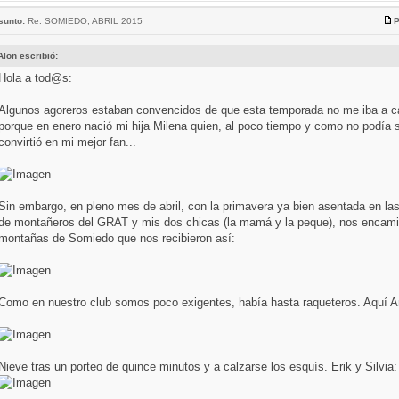
sunto:
Re: SOMIEDO, ABRIL 2015
P
Alon escribió:
Hola a tod@s:
Algunos agoreros estaban convencidos de que esta temporada no me iba a ca
porque en enero nació mi hija Milena quien, al poco tiempo y como no podía 
convirtió en mi mejor fan...
Sin embargo, en pleno mes de abril, con la primavera ya bien asentada en l
de montañeros del GRAT y mis dos chicas (la mamá y la peque), nos encam
montañas de Somiedo que nos recibieron así:
Como en nuestro club somos poco exigentes, había hasta raqueteros. Aquí An
Nieve tras un porteo de quince minutos y a calzarse los esquís. Erik y Silvia: