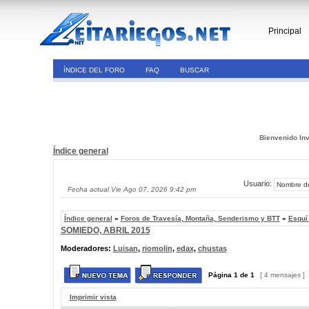
Principal
ÍNDICE DEL FORO
FAQ
BUSCAR
Bienvenido Inv
Índice general
Usuario:
Fecha actual Vie Ago 07, 2026 9:42 pm
Índice general
»
Foros de Travesía, Montaña, Senderismo y BTT
»
Esquí
SOMIEDO, ABRIL 2015
Moderadores:
Luisan
,
riomolin
,
edax
,
chustas
Página
1
de
1
[ 4 mensajes ]
Imprimir vista