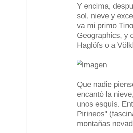
Y encima, despu
sol, nieve y exc
va mi primo Tino
Geographics, y 
Haglöfs o a Völkl
Que nadie piense
encantó la nieve
unos esquís. Ent
Pirineos" (fasci
montañas nevadas