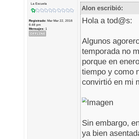
La Escuela
Alon escribió:
Hola a tod@s:
Registrado:
Mar Mar 22, 2016
6:48 pm
Mensajes:
1
Algunos agorero
temporada no me
porque en enero 
tiempo y como n
convirtió en mi m
Sin embargo, en
ya bien asentad