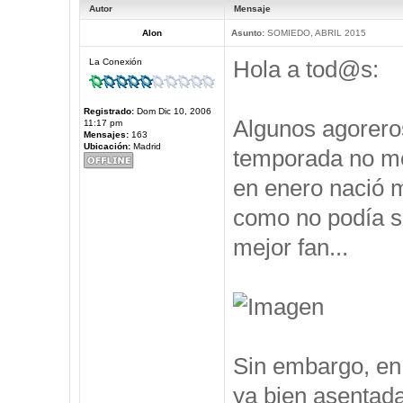
Autor
Mensaje
Alon
Asunto:
SOMIEDO, ABRIL 2015
Hola a tod@s:
La Conexión
Registrado:
Dom Dic 10, 2006
Algunos agorero
11:17 pm
Mensajes:
163
Ubicación:
Madrid
temporada no me 
en enero nació m
como no podía se
mejor fan...
Sin embargo, en 
ya bien asentad