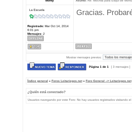
Monty
Asunto:
Re: Mochila para Esqui de Mont
Gracias. Probaré
La Escuela
Registrado:
Mar Oct 14, 2014
6:01 pm
Mensajes:
2
Mostrar mensajes previos:
Página
1
de
1
[ 3 mensajes ]
Índice general
»
Foros Leitariegos.net
»
Foro General --> Leitariegos.net
¿Quién está conectado?
Usuarios navegando por este Foro: No hay usuarios registrados visitando el 