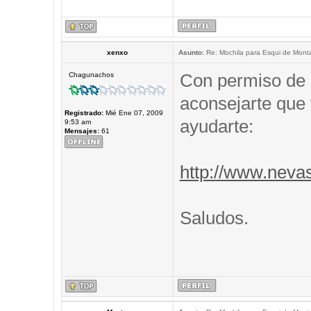
xenxo
Asunto:
Re: Mochila para Esqui de Mont
Con permiso de 
Chagunachos
aconsejarte que 
Registrado:
Mié Ene 07, 2009
ayudarte:
9:53 am
Mensajes:
61
http://www.neva
Saludos.