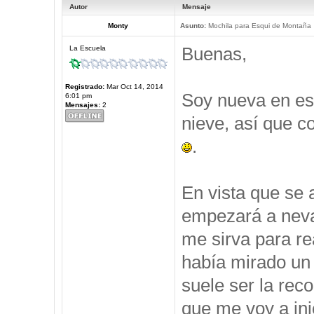
Autor
Mensaje
Monty
Asunto:
Mochila para Esqui de Montaña
Buenas,
La Escuela
Registrado:
Mar Oct 14, 2014
Soy nueva en est
6:01 pm
Mensajes:
2
nieve, así que c
.
En vista que se 
empezará a neva
me sirva para re
había mirado un 
suele ser la rec
que me voy a ini