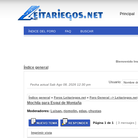
Principal
ÍNDICE DEL FORO
FAQ
BUSCAR
Bienvenido Inv
Índice general
Usuario:
Fecha actual Sab Ago 08, 2026 12:30 pm
Índice general
»
Foros Leitariegos.net
»
Foro General --> Leitariegos.net
Mochila para Esqui de Montaña
Moderadores:
Luisan
,
riomolin
,
edax
,
chustas
Página
1
de
1
[ 3 mensajes ]
Imprimir vista