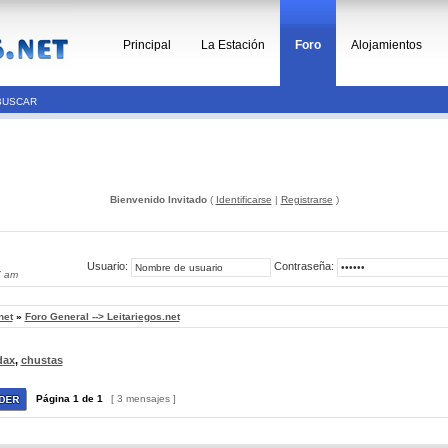
Principal
La Estación
Foro
Alojamientos
BUSCAR
Bienvenido Invitado
(
Identificarse
|
Registrarse
)
Usuario:
Contraseña:
7 am
net
»
Foro General --> Leitariegos.net
dax
,
chustas
Página
1
de
1
[ 3 mensajes ]