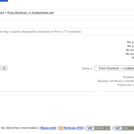
net
»
Foro General --> Leitariegos.net
 hay usuarios registrados visitando el Foro y 77 invitados
No p
No 
No p
No p
N
Saltar a:
Powere
Basado 2Unilever y modif
Traducción 
los derechos reservados |
Mapa web
|
Noticias RSS
|
|