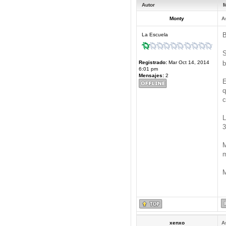
Autor
M
Monty
A
B
La Escuela
S
Registrado:
Mar Oct 14, 2014
b
6:01 pm
Mensajes:
2
E
q
c
L
3
M
m
M
xenxo
A