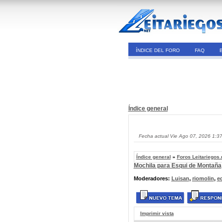
ÍNDICE DEL FORO
FAQ
Índice general
Fecha actual Vie Ago 07, 2026 1:3
Índice general
»
Foros Leitariegos.
Mochila para Esqui de Montaña
Moderadores:
Luisan
,
riomolin
,
e
Imprimir vista