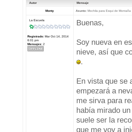
Autor
Mensaje
Monty
Asunto:
Mochila para Esqui de Montaña
Buenas,
La Escuela
Registrado:
Mar Oct 14, 2014
Soy nueva en est
6:01 pm
Mensajes:
2
nieve, así que c
.
En vista que se 
empezará a neva
me sirva para re
había mirado un 
suele ser la rec
que me voy a ini