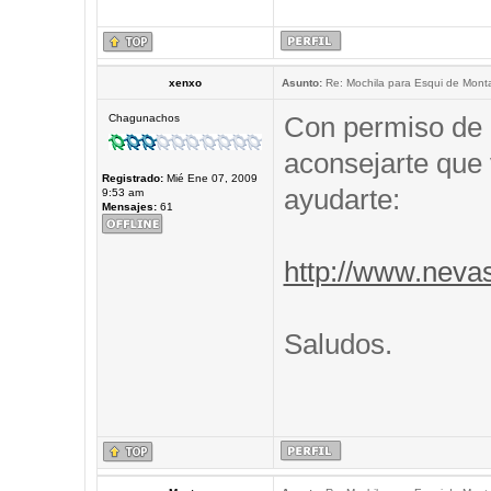
xenxo
Asunto:
Re: Mochila para Esqui de Mont
Con permiso de 
Chagunachos
aconsejarte que 
Registrado:
Mié Ene 07, 2009
ayudarte:
9:53 am
Mensajes:
61
http://www.neva
Saludos.