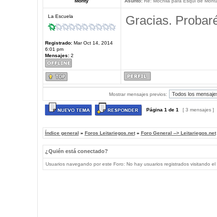
Monty
Asunto:
Re: Mochila para Esqui de Mont
Gracias. Probaré
La Escuela
Registrado:
Mar Oct 14, 2014
6:01 pm
Mensajes:
2
Mostrar mensajes previos:
Página
1
de
1
[ 3 mensajes ]
Índice general
»
Foros Leitariegos.net
»
Foro General --> Leitariegos.net
¿Quién está conectado?
Usuarios navegando por este Foro: No hay usuarios registrados visitando el 