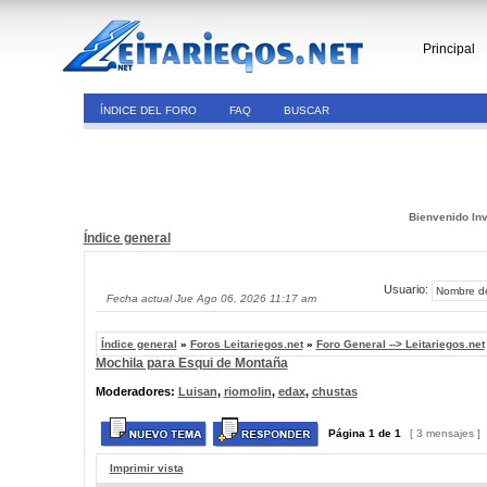
Principal
ÍNDICE DEL FORO
FAQ
BUSCAR
Bienvenido Inv
Índice general
Usuario:
Fecha actual Jue Ago 06, 2026 11:17 am
Índice general
»
Foros Leitariegos.net
»
Foro General --> Leitariegos.net
Mochila para Esqui de Montaña
Moderadores:
Luisan
,
riomolin
,
edax
,
chustas
Página
1
de
1
[ 3 mensajes ]
Imprimir vista