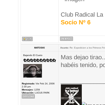
Club Radical La
Socio Nº 6
MATOSKI
Asunto:
Re: Expedicion a los Pirineos Fel
Mas dejao tirao.
Bajando El Cueto
habéis tenido, 
_____________
Registrado:
Vie Feb 24, 2006
2:30 pm
Mensajes:
1259
Ubicación:
LUCUS PARK