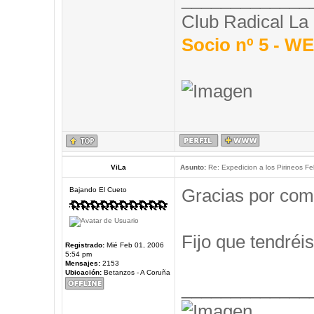
Club Radical La
Socio nº 5 - 
ViLa
Asunto:
Re: Expedicion a los Pirineos Fel
Gracias por com
Bajando El Cueto
Fijo que tendréis
Registrado:
Mié Feb 01, 2006
5:54 pm
Mensajes:
2153
Ubicación:
Betanzos - A Coruña
_____________