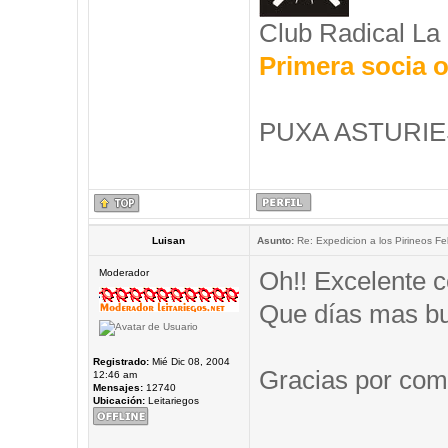
Club Radical La
Primera socia o
PUXA ASTURIES
Luisan
Asunto:
Re: Expedicion a los Pirineos Fel
Oh!! Excelente c
Moderador
Que días mas b
Registrado:
Mié Dic 08, 2004
Gracias por comp
12:46 am
Mensajes:
12740
Ubicación:
Leitariegos
_____________