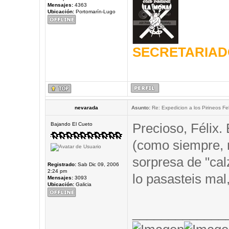
Mensajes:
4363
Ubicación:
Portomarín-Lugo
SECRETARIAD
nevarada
Asunto:
Re: Expedicion a los Pirineos Fel
Precioso, Félix.
Bajando El Cueto
(como siempre,
sorpresa de "cal
Registrado:
Sab Dic 09, 2006
2:24 pm
lo pasasteis mal,
Mensajes:
3093
Ubicación:
Galicia
_____________