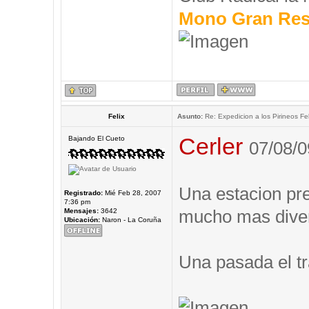
Mono Gran Res
Felix
Asunto:
Re: Expedicion a los Pirineos Fel
Cerler
Bajando El Cueto
07/08/0
Una estacion prec
Registrado:
Mié Feb 28, 2007
7:36 pm
mucho mas diver
Mensajes:
3642
Ubicación:
Naron - La Coruña
Una pasada el tr