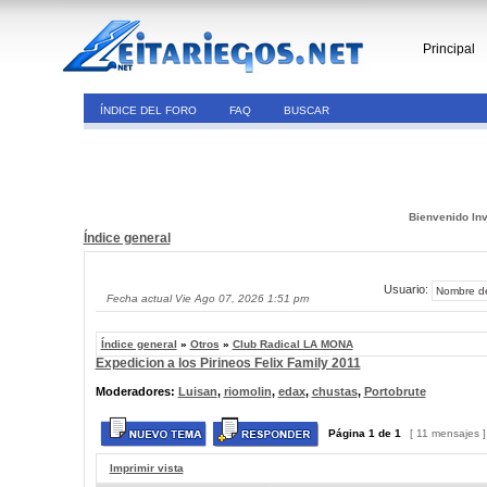
Principal
ÍNDICE DEL FORO
FAQ
BUSCAR
Bienvenido Inv
Índice general
Usuario:
Fecha actual Vie Ago 07, 2026 1:51 pm
Índice general
»
Otros
»
Club Radical LA MONA
Expedicion a los Pirineos Felix Family 2011
Moderadores:
Luisan
,
riomolin
,
edax
,
chustas
,
Portobrute
Página
1
de
1
[ 11 mensajes 
Imprimir vista