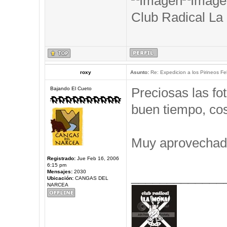
Club Radical La
roxy
Asunto:
Re: Expedicion a los Pirineos Fel
Preciosas las f
Bajando El Cueto
buen tiempo, cos
Muy aprovechad
Registrado:
Jue Feb 16, 2006
6:15 pm
Mensajes:
2030
_____________
Ubicación:
CANGAS DEL
NARCEA