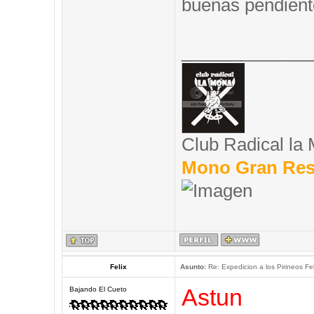
buenas pendient
_____________
Club Radical la
Mono Gran Res
Felix
Asunto:
Re: Expedicion a los Pirineos Fel
Astun
Bajando El Cueto