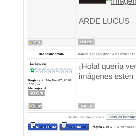
ARDE LUCUS
Hachesinsentido
Asunto:
Re: Expedicion a los Pirineos Fel
¡Hola! quería ve
La Escuela
imágenes estén 
Registrado:
Mié Nov 07, 2018
7:36 pm
Mensajes:
4
Mostrar mensajes previos:
Página
1
de
1
[ 11 mensajes 