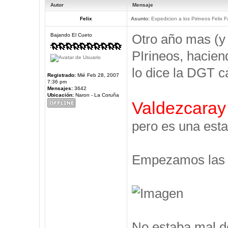
Autor
Mensaje
Felix
Asunto:
Expedicion a los Pirineos Felix F
Otro año mas (y
Bajando El Cueto
PIrineos, hacien
lo dice la DGT c
Registrado:
Mié Feb 28, 2007
7:36 pm
Mensajes:
3642
Ubicación:
Naron - La Coruña
Valdezcaray
pero es una esta
Empezamos las V
No estaba mal d