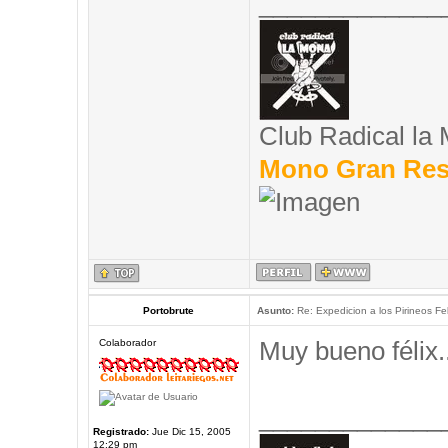
_____________
Club Radical la
Mono Gran Res
Portobrute
Asunto:
Re: Expedicion a los Pirineos Fel
Muy bueno félix..
Colaborador
_____________
Registrado:
Jue Dic 15, 2005
12:29 pm