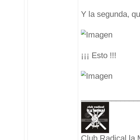
Y la segunda, q
¡¡¡ Esto !!!
_____________
Club Radical la