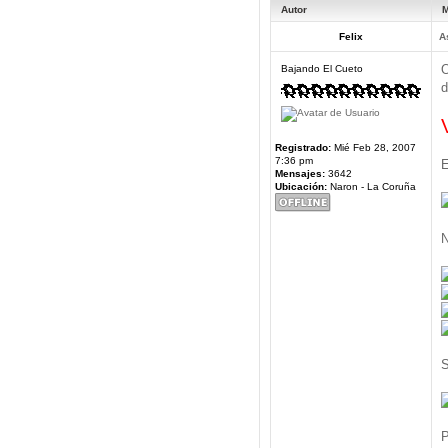
Autor
M
Felix
A
O
Bajando El Cueto
d
Registrado:
Mié Feb 28, 2007
7:36 pm
E
Mensajes:
3642
Ubicación:
Naron - La Coruña
N
S
P