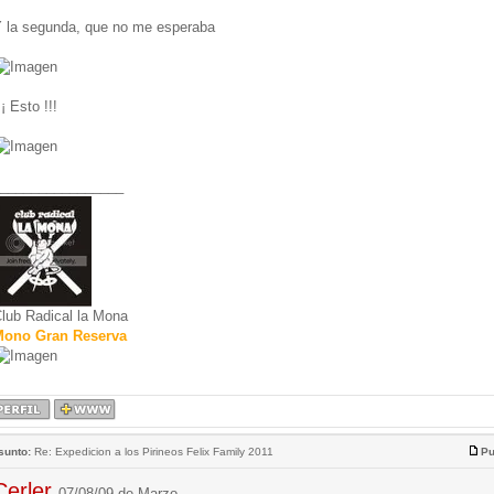
 la segunda, que no me esperaba
¡¡ Esto !!!
________________
lub Radical la Mona
ono Gran Reserva
sunto:
Re: Expedicion a los Pirineos Felix Family 2011
Pu
Cerler
07/08/09 de Marzo