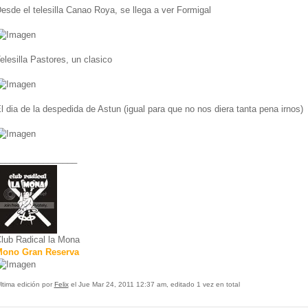
esde el telesilla Canao Roya, se llega a ver Formigal
elesilla Pastores, un clasico
l dia de la despedida de Astun (igual para que no nos diera tanta pena irnos)
________________
lub Radical la Mona
ono Gran Reserva
ltima edición por
Felix
el Jue Mar 24, 2011 12:37 am, editado 1 vez en total