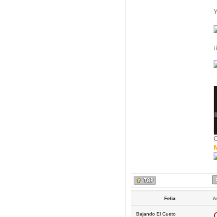
Y
¡
_
C
M
Felix
A
Bajando El Cueto