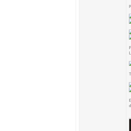
p
P
L
T
E
d
_