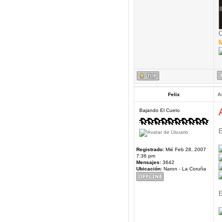
C
M
Felix
A
Bajando El Cueto
E
Registrado:
Mié Feb 28, 2007
7:36 pm
Mensajes:
3642
Ubicación:
Naron - La Coruña
E