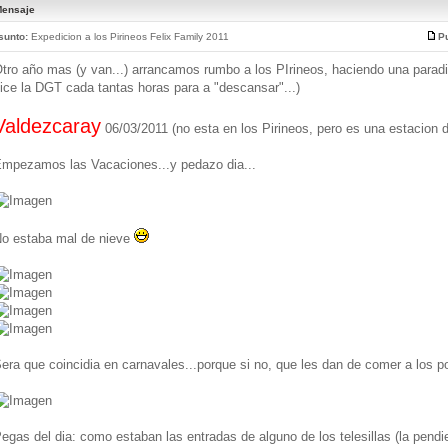
ensaje
sunto:
Expedicion a los Pirineos Felix Family 2011
Pu
tro año mas (y van...) arrancamos rumbo a los PIrineos, haciendo una paradi
ice la DGT cada tantas horas para a "descansar"...)
Valdezcaray
06/03/2011 (no esta en los Pirineos, pero es una estacion d
mpezamos las Vacaciones...y pedazo dia...
o estaba mal de nieve
era que coincidia en carnavales...porque si no, que les dan de comer a los po
egas del dia: como estaban las entradas de alguno de los telesillas (la pend