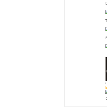
D
T
E
_
C
M
Ú