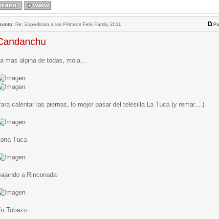
sunto:
Re: Expedicion a los Pirineos Felix Family 2011
Pu
Candanchu
a mas alpina de todas, mola...
ara calentar las piernas, lo mejor pasar del telesilla La Tuca (y remar....)
ona Tuca
ajando a Rinconada
n Tobazo