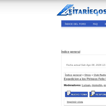
ÍNDICE DEL FORO
FAQ
Índice general
Fecha actual Sab Ago 08, 2026 12
Índice general
»
Otros
»
Club Radi
Expedicion a los Pirineos Felix
Moderadores:
Luisan
,
riomolin
,
e
Imprimir vista