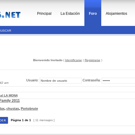
Principal
La Estación
Foro
Alojamientos
BUSCAR
Bienvenido Invitado
(
Identificarse
|
Registrarse
)
Usuario:
Contraseña:
:42 am
cal LA MONA
 Family 2011
dax
,
chustas
,
Portobrute
Página
1
de
1
[ 11 mensajes ]