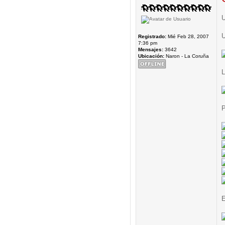
U
U
Registrado:
Mié Feb 28, 2007
7:36 pm
Mensajes:
3642
Ubicación:
Naron - La Coruña
L
P
E