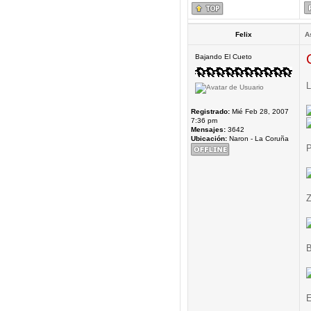
Felix
A
Bajando El Cueto
L
Registrado:
Mié Feb 28, 2007
7:36 pm
Mensajes:
3642
Ubicación:
Naron - La Coruña
P
Z
B
E