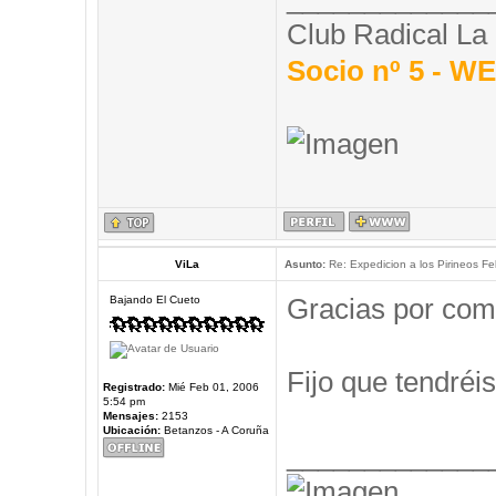
Club Radical La
Socio nº 5 - 
ViLa
Asunto:
Re: Expedicion a los Pirineos Fel
Gracias por com
Bajando El Cueto
Fijo que tendréis
Registrado:
Mié Feb 01, 2006
5:54 pm
Mensajes:
2153
Ubicación:
Betanzos - A Coruña
_____________