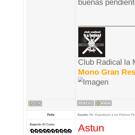
buenas pendient
_____________
Club Radical la
Mono Gran Res
Felix
Asunto:
Re: Expedicion a los Pirineos Fel
Astun
Bajando El Cueto