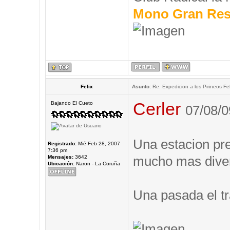
Mono Gran Res
Felix
Asunto:
Re: Expedicion a los Pirineos Fel
Cerler
Bajando El Cueto
07/08/0
Una estacion prec
Registrado:
Mié Feb 28, 2007
7:36 pm
mucho mas diver
Mensajes:
3642
Ubicación:
Naron - La Coruña
Una pasada el tr