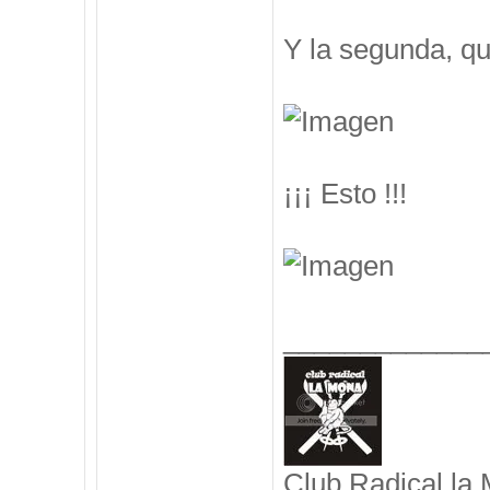
Y la segunda, q
¡¡¡ Esto !!!
_____________
Club Radical la