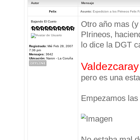
Autor
Mensaje
Felix
Asunto:
Expedicion a los Pirineos Felix F
Otro año mas (y
Bajando El Cueto
PIrineos, hacien
lo dice la DGT c
Registrado:
Mié Feb 28, 2007
7:36 pm
Mensajes:
3642
Ubicación:
Naron - La Coruña
Valdezcaray
pero es una esta
Empezamos las V
No estaba mal d