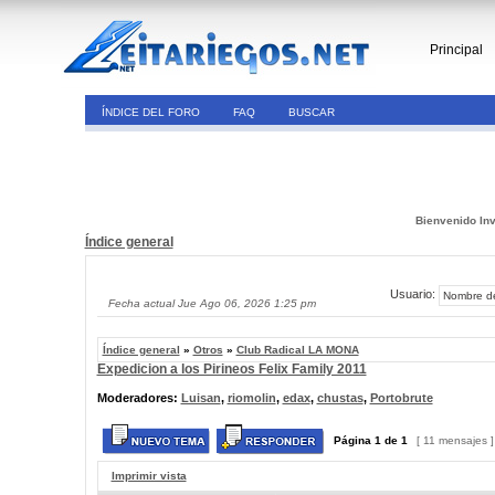
Principal
ÍNDICE DEL FORO
FAQ
BUSCAR
Bienvenido Inv
Índice general
Usuario:
Fecha actual Jue Ago 06, 2026 1:25 pm
Índice general
»
Otros
»
Club Radical LA MONA
Expedicion a los Pirineos Felix Family 2011
Moderadores:
Luisan
,
riomolin
,
edax
,
chustas
,
Portobrute
Página
1
de
1
[ 11 mensajes 
Imprimir vista