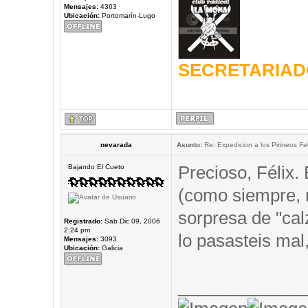
Mensajes:
4363
Ubicación:
Portomarín-Lugo
SECRETARIAD
nevarada
Asunto:
Re: Expedicion a los Pirineos Fel
Precioso, Félix.
Bajando El Cueto
(como siempre,
sorpresa de "cal
Registrado:
Sab Dic 09, 2006
2:24 pm
lo pasasteis mal,
Mensajes:
3093
Ubicación:
Galicia
_____________