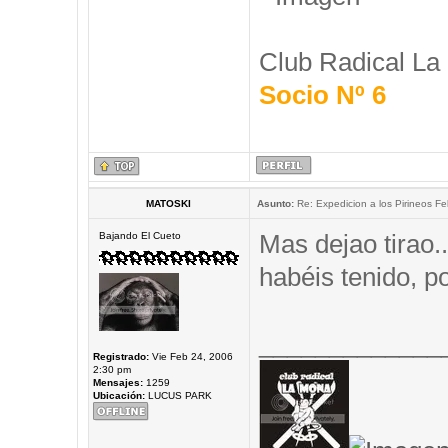
Club Radical La
Socio Nº 6
MATOSKI
Asunto:
Re: Expedicion a los Pirineos Fel
Mas dejao tirao.
Bajando El Cueto
habéis tenido, 
_____________
Registrado:
Vie Feb 24, 2006
2:30 pm
Mensajes:
1259
Ubicación:
LUCUS PARK