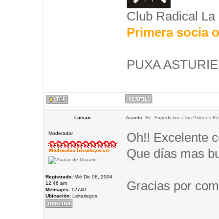
Club Radical La
Primera socia o
PUXA ASTURIES
Luisan
Asunto:
Re: Expedicion a los Pirineos Fel
Oh!! Excelente c
Moderador
Que días mas b
Registrado:
Mié Dic 08, 2004
Gracias por comp
12:46 am
Mensajes:
12740
Ubicación:
Leitariegos
_____________