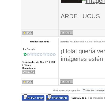
ARDE LUCUS
Hachesinsentido
Asunto:
Re: Expedicion a los Pirineos Fel
¡Hola! quería ve
La Escuela
imágenes estén 
Registrado:
Mié Nov 07, 2018
7:36 pm
Mensajes:
4
Mostrar mensajes previos:
Página
1
de
1
[ 11 mensajes 