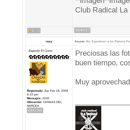
Club Radical La
roxy
Asunto:
Re: Expedicion a los Pirineos Fel
Preciosas las f
Bajando El Cueto
buen tiempo, cos
Muy aprovechad
Registrado:
Jue Feb 16, 2006
6:15 pm
Mensajes:
2030
_____________
Ubicación:
CANGAS DEL
NARCEA