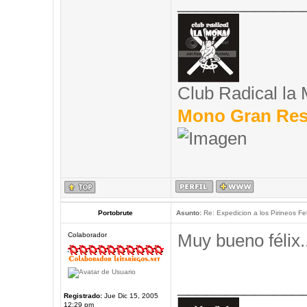
_____________
Club Radical la
Mono Gran Res
Portobrute
Asunto:
Re: Expedicion a los Pirineos Fel
Muy bueno félix..
Colaborador
_____________
Registrado:
Jue Dic 15, 2005
12:29 pm