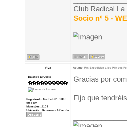
Club Radical La
Socio nº 5 - 
ViLa
Asunto:
Re: Expedicion a los Pirineos Fel
Gracias por com
Bajando El Cueto
Fijo que tendréis
Registrado:
Mié Feb 01, 2006
5:54 pm
Mensajes:
2153
Ubicación:
Betanzos - A Coruña
_____________