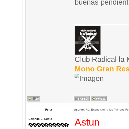
buenas pendient
_____________
Club Radical la
Mono Gran Res
Felix
Asunto:
Re: Expedicion a los Pirineos Fel
Astun
Bajando El Cueto