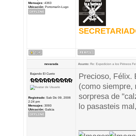
Mensajes:
4363
Ubicación:
Portomarín-Lugo
SECRETARIAD
nevarada
Asunto:
Re: Expedicion a los Pirineos Fel
Precioso, Félix.
Bajando El Cueto
(como siempre,
sorpresa de "cal
Registrado:
Sab Dic 09, 2006
2:24 pm
lo pasasteis mal,
Mensajes:
3093
Ubicación:
Galicia
_____________