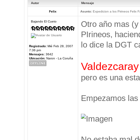
Autor
Mensaje
Felix
Asunto:
Expedicion a los Pirineos Felix F
Otro año mas (y
Bajando El Cueto
PIrineos, hacien
lo dice la DGT c
Registrado:
Mié Feb 28, 2007
7:36 pm
Mensajes:
3642
Ubicación:
Naron - La Coruña
Valdezcaray
pero es una esta
Empezamos las V
No estaba mal d