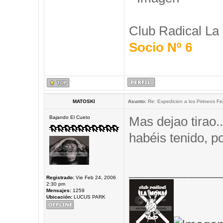
Club Radical La
Socio Nº 6
MATOSKI
Asunto:
Re: Expedicion a los Pirineos Fel
Mas dejao tirao.
Bajando El Cueto
habéis tenido, 
_____________
Registrado:
Vie Feb 24, 2006
2:30 pm
Mensajes:
1259
Ubicación:
LUCUS PARK