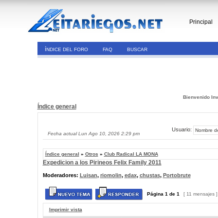
Principal
ÍNDICE DEL FORO
FAQ
BUSCAR
Bienvenido Inv
Índice general
Usuario:
Fecha actual Lun Ago 10, 2026 2:29 pm
Índice general
»
Otros
»
Club Radical LA MONA
Expedicion a los Pirineos Felix Family 2011
Moderadores:
Luisan
,
riomolin
,
edax
,
chustas
,
Portobrute
Página
1
de
1
[ 11 mensajes 
Imprimir vista