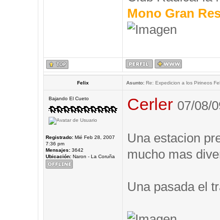
Mono Gran Res
Felix
Asunto:
Re: Expedicion a los Pirineos Fel
Cerler
Bajando El Cueto
07/08/0
Una estacion prec
Registrado:
Mié Feb 28, 2007
7:36 pm
mucho mas diver
Mensajes:
3642
Ubicación:
Naron - La Coruña
Una pasada el tr