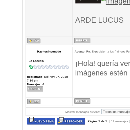
ARDE LUCUS
Hachesinsentido
Asunto:
Re: Expedicion a los Pirineos Fel
¡Hola! quería ve
La Escuela
imágenes estén 
Registrado:
Mié Nov 07, 2018
7:36 pm
Mensajes:
4
Mostrar mensajes previos:
Página
1
de
1
[ 11 mensajes 