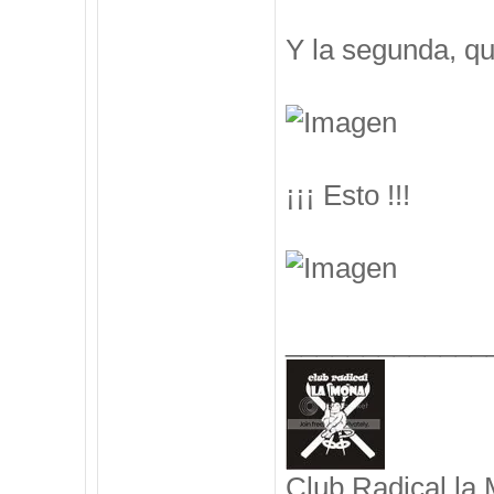
Y la segunda, q
¡¡¡ Esto !!!
_____________
Club Radical la