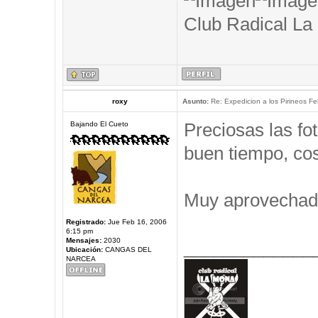
Club Radical La
roxy
Asunto:
Re: Expedicion a los Pirineos Fel
Preciosas las f
Bajando El Cueto
buen tiempo, cos
Muy aprovechad
Registrado:
Jue Feb 16, 2006
6:15 pm
Mensajes:
2030
_____________
Ubicación:
CANGAS DEL
NARCEA