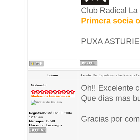
Club Radical La
Primera socia o
PUXA ASTURIES
Luisan
Asunto:
Re: Expedicion a los Pirineos Fel
Oh!! Excelente c
Moderador
Que días mas b
Registrado:
Mié Dic 08, 2004
Gracias por comp
12:46 am
Mensajes:
12740
Ubicación:
Leitariegos
_____________