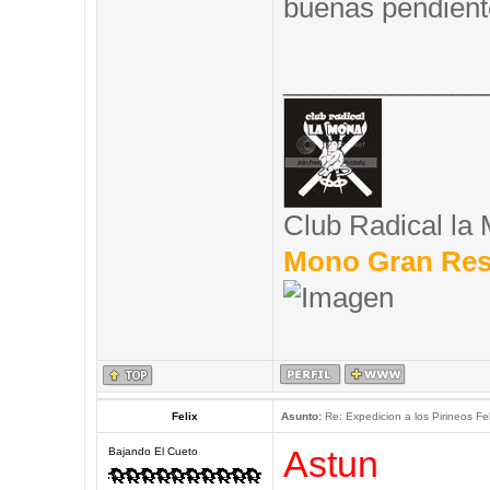
buenas pendient
_____________
Club Radical la
Mono Gran Res
Felix
Asunto:
Re: Expedicion a los Pirineos Fel
Astun
Bajando El Cueto