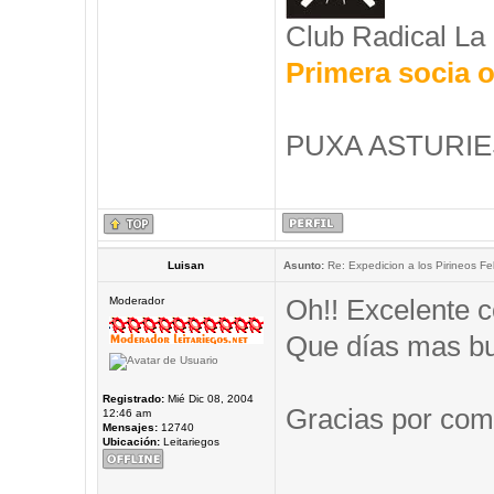
Club Radical La
Primera socia o
PUXA ASTURIES
Luisan
Asunto:
Re: Expedicion a los Pirineos Fel
Oh!! Excelente c
Moderador
Que días mas b
Registrado:
Mié Dic 08, 2004
Gracias por comp
12:46 am
Mensajes:
12740
Ubicación:
Leitariegos
_____________