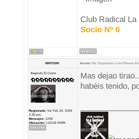
Club Radical La
Socio Nº 6
MATOSKI
Asunto:
Re: Expedicion a los Pirineos Fel
Mas dejao tirao.
Bajando El Cueto
habéis tenido, 
_____________
Registrado:
Vie Feb 24, 2006
2:30 pm
Mensajes:
1259
Ubicación:
LUCUS PARK