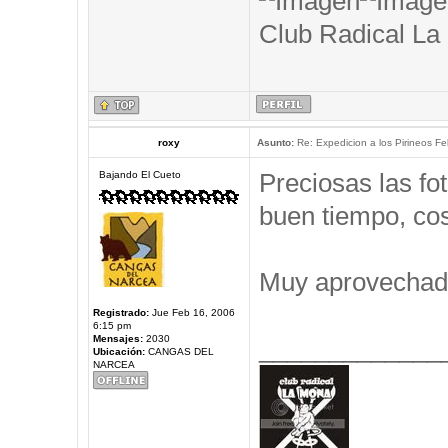
Club Radical La
roxy
Asunto:
Re: Expedicion a los Pirineos Fel
Preciosas las f
Bajando El Cueto
buen tiempo, cos
Muy aprovechad
Registrado:
Jue Feb 16, 2006
6:15 pm
Mensajes:
2030
_____________
Ubicación:
CANGAS DEL
NARCEA