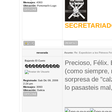
Mensajes:
4363
Ubicación:
Portomarín-Lugo
SECRETARIAD
nevarada
Asunto:
Re: Expedicion a los Pirineos Fel
Precioso, Félix.
Bajando El Cueto
(como siempre,
sorpresa de "cal
Registrado:
Sab Dic 09, 2006
2:24 pm
lo pasasteis mal,
Mensajes:
3093
Ubicación:
Galicia
_____________