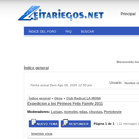
Principal
ÍNDICE DEL FORO
FAQ
BUSCAR
Bienvenido Inv
Índice general
Usuario:
Fecha actual Dom Ago 09, 2026 12:50 pm
Índice general
»
Otros
»
Club Radical LA MONA
Expedicion a los Pirineos Felix Family 2011
Moderadores:
Luisan
,
riomolin
,
edax
,
chustas
,
Portobrute
Página
1
de
1
[ 11 mensajes 
Imprimir vista