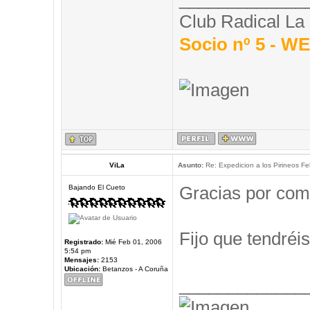
Club Radical La
Socio nº 5 - 
ViLa
Asunto:
Re: Expedicion a los Pirineos Fel
Gracias por com
Bajando El Cueto
Fijo que tendréis
Registrado:
Mié Feb 01, 2006
5:54 pm
Mensajes:
2153
Ubicación:
Betanzos - A Coruña
_____________