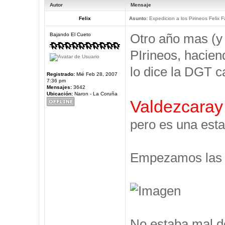
Autor
Mensaje
Felix
Asunto:
Expedicion a los Pirineos Felix F
Otro año mas (y
Bajando El Cueto
PIrineos, hacien
lo dice la DGT c
Registrado:
Mié Feb 28, 2007
7:36 pm
Mensajes:
3642
Ubicación:
Naron - La Coruña
Valdezcaray
pero es una esta
Empezamos las V
No estaba mal d