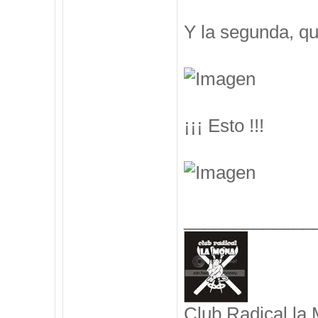
Y la segunda, q
¡¡¡ Esto !!!
_____________
Club Radical la