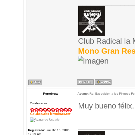
_____________
Club Radical la
Mono Gran Res
Portobrute
Asunto:
Re: Expedicion a los Pirineos Fel
Muy bueno félix..
Colaborador
_____________
Registrado:
Jue Dic 15, 2005
12:29 pm