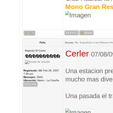
Mono Gran Res
Felix
Asunto:
Re: Expedicion a los Pirineos Fel
Cerler
Bajando El Cueto
07/08/0
Una estacion prec
Registrado:
Mié Feb 28, 2007
7:36 pm
mucho mas diver
Mensajes:
3642
Ubicación:
Naron - La Coruña
Una pasada el tr