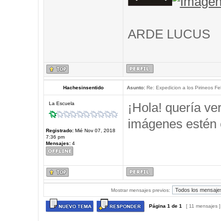
ARDE LUCUS
Hachesinsentido
Asunto:
Re: Expedicion a los Pirineos Fel
¡Hola! quería ve
La Escuela
imágenes estén 
Registrado:
Mié Nov 07, 2018
7:36 pm
Mensajes:
4
Mostrar mensajes previos:
Página
1
de
1
[ 11 mensajes 