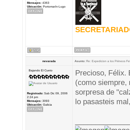
Mensajes:
4363
Ubicación:
Portomarín-Lugo
SECRETARIAD
nevarada
Asunto:
Re: Expedicion a los Pirineos Fel
Precioso, Félix.
Bajando El Cueto
(como siempre,
sorpresa de "cal
Registrado:
Sab Dic 09, 2006
2:24 pm
lo pasasteis mal,
Mensajes:
3093
Ubicación:
Galicia
_____________