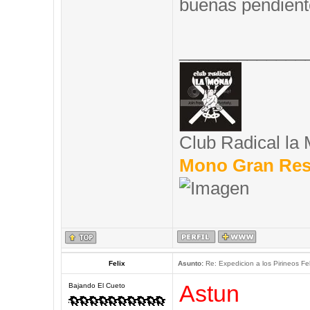
buenas pendient
_____________
Club Radical la
Mono Gran Res
Felix
Asunto:
Re: Expedicion a los Pirineos Fel
Astun
Bajando El Cueto