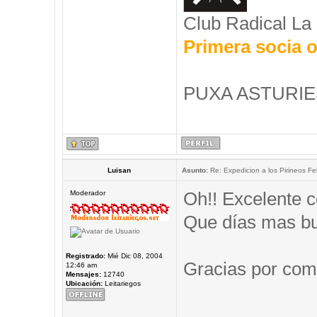
Club Radical La
Primera socia o
PUXA ASTURIES
Luisan
Asunto:
Re: Expedicion a los Pirineos Fel
Oh!! Excelente c
Moderador
Que días mas b
Registrado:
Mié Dic 08, 2004
Gracias por comp
12:46 am
Mensajes:
12740
Ubicación:
Leitariegos
_____________