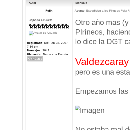
Autor
Mensaje
Felix
Asunto:
Expedicion a los Pirineos Felix F
Otro año mas (y
Bajando El Cueto
PIrineos, hacien
lo dice la DGT c
Registrado:
Mié Feb 28, 2007
7:36 pm
Mensajes:
3642
Ubicación:
Naron - La Coruña
Valdezcaray
pero es una esta
Empezamos las V
No estaba mal d