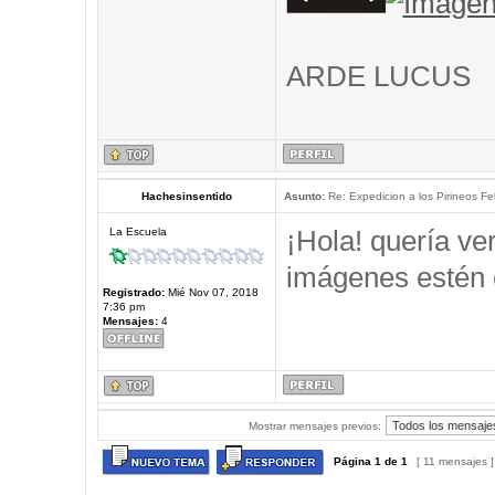
ARDE LUCUS
Hachesinsentido
Asunto:
Re: Expedicion a los Pirineos Fel
¡Hola! quería ve
La Escuela
imágenes estén 
Registrado:
Mié Nov 07, 2018
7:36 pm
Mensajes:
4
Mostrar mensajes previos:
Página
1
de
1
[ 11 mensajes 