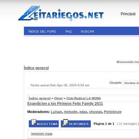
Principal
ÍNDICE DEL FORO
FAQ
BUSCAR
Bienvenido Inv
Índice general
Usuario:
Fecha actual Sab Ago 08, 2026 6:59 am
Índice general
»
Otros
»
Club Radical LA MONA
Expedicion a los Pirineos Felix Family 2011
Moderadores:
Luisan
,
riomolin
,
edax
,
chustas
,
Portobrute
Página
1
de
1
[ 11 mensajes 
Imprimir vista