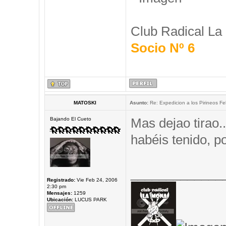
Club Radical La
Socio Nº 6
MATOSKI
Asunto:
Re: Expedicion a los Pirineos Fel
Mas dejao tirao.
Bajando El Cueto
habéis tenido, 
_____________
Registrado:
Vie Feb 24, 2006
2:30 pm
Mensajes:
1259
Ubicación:
LUCUS PARK