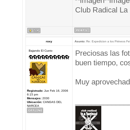
Club Radical La
roxy
Asunto:
Re: Expedicion a los Pirineos Fel
Preciosas las f
Bajando El Cueto
buen tiempo, cos
Muy aprovechad
Registrado:
Jue Feb 16, 2006
6:15 pm
Mensajes:
2030
_____________
Ubicación:
CANGAS DEL
NARCEA