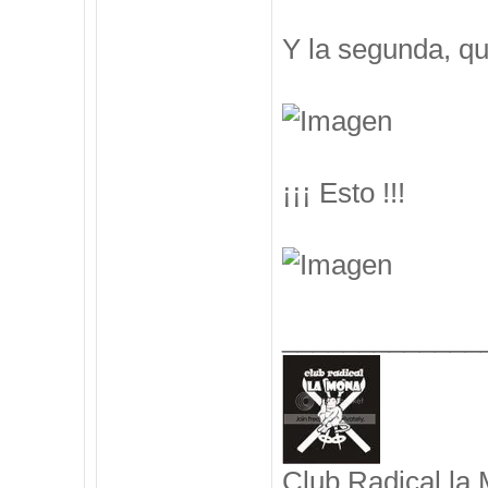
Y la segunda, q
¡¡¡ Esto !!!
_____________
Club Radical la