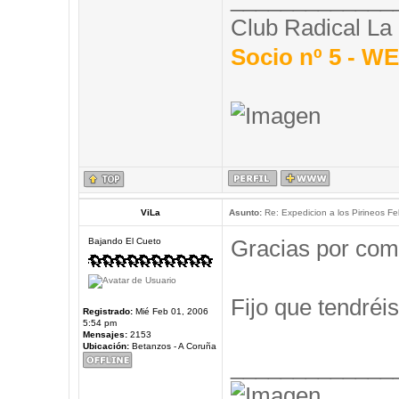
Club Radical La
Socio nº 5 - 
ViLa
Asunto:
Re: Expedicion a los Pirineos Fel
Gracias por com
Bajando El Cueto
Fijo que tendréis
Registrado:
Mié Feb 01, 2006
5:54 pm
Mensajes:
2153
Ubicación:
Betanzos - A Coruña
_____________