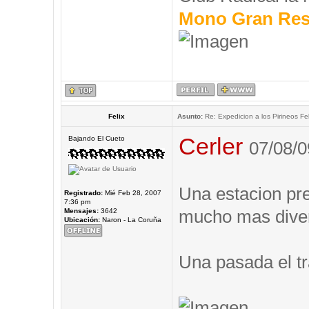
Mono Gran Res
Felix
Asunto:
Re: Expedicion a los Pirineos Fel
Cerler
Bajando El Cueto
07/08/0
Una estacion prec
Registrado:
Mié Feb 28, 2007
7:36 pm
mucho mas diver
Mensajes:
3642
Ubicación:
Naron - La Coruña
Una pasada el tr