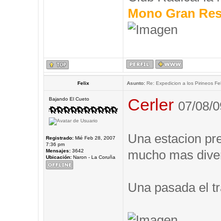
Mono Gran Res
Felix
Asunto:
Re: Expedicion a los Pirineos Fel
Cerler
Bajando El Cueto
07/08/0
Una estacion prec
Registrado:
Mié Feb 28, 2007
7:36 pm
mucho mas diver
Mensajes:
3642
Ubicación:
Naron - La Coruña
Una pasada el tr