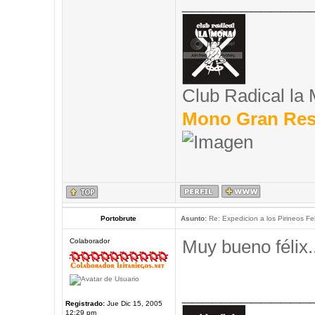
_____________
Club Radical la
Mono Gran Res
Portobrute
Asunto:
Re: Expedicion a los Pirineos Fel
Muy bueno félix..
Colaborador
_____________
Registrado:
Jue Dic 15, 2005
12:29 pm