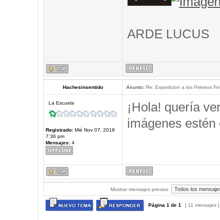
ARDE LUCUS
Hachesinsentido
Asunto:
Re: Expedicion a los Pirineos Fel
¡Hola! quería ve
La Escuela
imágenes estén 
Registrado:
Mié Nov 07, 2018
7:36 pm
Mensajes:
4
Mostrar mensajes previos:
Página
1
de
1
[ 11 mensajes 