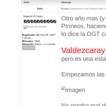
Autor
Mensaje
Felix
Asunto:
Expedicion a los Pirineos Felix F
Otro año mas (y
Bajando El Cueto
PIrineos, hacien
lo dice la DGT c
Registrado:
Mié Feb 28, 2007
7:36 pm
Mensajes:
3642
Ubicación:
Naron - La Coruña
Valdezcaray
pero es una esta
Empezamos las V
No estaba mal d