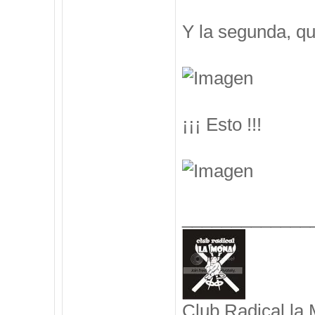
Y la segunda, q
¡¡¡ Esto !!!
_____________
Club Radical la