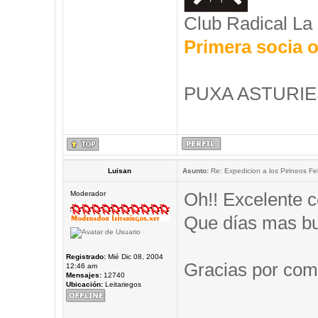
Club Radical La
Primera socia o
PUXA ASTURIES
Luisan
Asunto:
Re: Expedicion a los Pirineos Fel
Oh!! Excelente c
Moderador
Que días mas b
Registrado:
Mié Dic 08, 2004
Gracias por comp
12:46 am
Mensajes:
12740
Ubicación:
Leitariegos
_____________