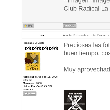
Club Radical La
roxy
Asunto:
Re: Expedicion a los Pirineos Fel
Preciosas las f
Bajando El Cueto
buen tiempo, cos
Muy aprovechad
Registrado:
Jue Feb 16, 2006
6:15 pm
Mensajes:
2030
_____________
Ubicación:
CANGAS DEL
NARCEA