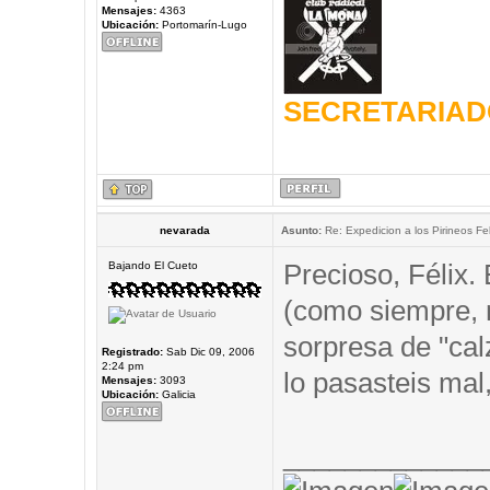
Mensajes:
4363
Ubicación:
Portomarín-Lugo
SECRETARIAD
nevarada
Asunto:
Re: Expedicion a los Pirineos Fel
Precioso, Félix.
Bajando El Cueto
(como siempre,
sorpresa de "cal
Registrado:
Sab Dic 09, 2006
2:24 pm
lo pasasteis mal,
Mensajes:
3093
Ubicación:
Galicia
_____________