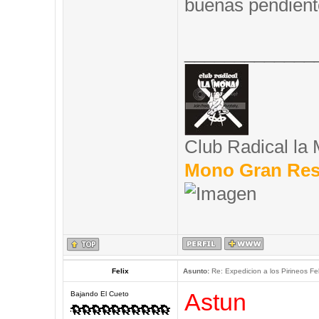
buenas pendient
_____________
Club Radical la
Mono Gran Res
Felix
Asunto:
Re: Expedicion a los Pirineos Fel
Astun
Bajando El Cueto