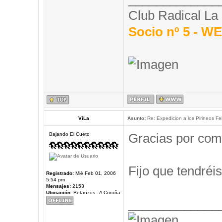
Club Radical La
Socio nº 5 - 
ViLa
Asunto:
Re: Expedicion a los Pirineos Fel
Gracias por com
Bajando El Cueto
Fijo que tendréis
Registrado:
Mié Feb 01, 2006
5:54 pm
Mensajes:
2153
Ubicación:
Betanzos - A Coruña
_____________