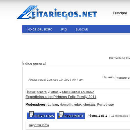
Principal
ÍNDICE DEL FORO
FAQ
BUSCAR
Bienvenido Inv
Índice general
Usuario:
Fecha actual Lun Ago 10, 2026 9:47 am
Índice general
»
Otros
»
Club Radical LA MONA
Expedicion a los Pirineos Felix Family 2011
Moderadores:
Luisan
,
riomolin
,
edax
,
chustas
,
Portobrute
Página
1
de
1
[ 11 mensajes 
Imprimir vista