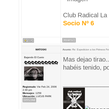
Club Radical La
Socio Nº 6
MATOSKI
Asunto:
Re: Expedicion a los Pirineos Fel
Mas dejao tirao.
Bajando El Cueto
habéis tenido, 
_____________
Registrado:
Vie Feb 24, 2006
2:30 pm
Mensajes:
1259
Ubicación:
LUCUS PARK