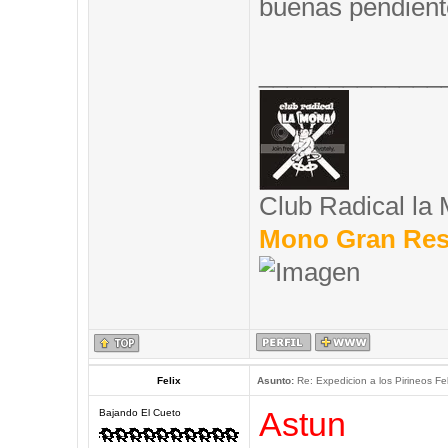
buenas pendient
_____________
Club Radical la
Mono Gran Res
Felix
Asunto:
Re: Expedicion a los Pirineos Fel
Astun
Bajando El Cueto