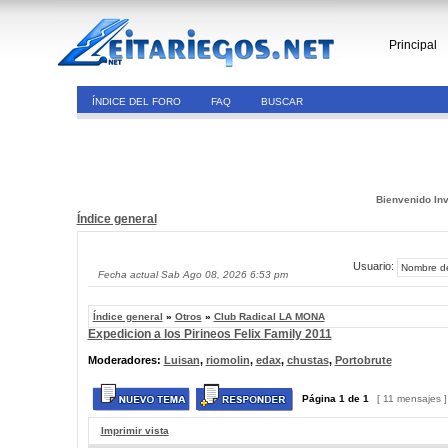
Principal
ÍNDICE DEL FORO
FAQ
BUSCAR
Bienvenido Inv
Índice general
Usuario:
Fecha actual Sab Ago 08, 2026 6:53 pm
Índice general
»
Otros
»
Club Radical LA MONA
Expedicion a los Pirineos Felix Family 2011
Moderadores:
Luisan
,
riomolin
,
edax
,
chustas
,
Portobrute
Página
1
de
1
[ 11 mensajes 
Imprimir vista