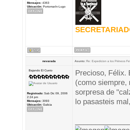
Mensajes:
4363
Ubicación:
Portomarín-Lugo
SECRETARIAD
nevarada
Asunto:
Re: Expedicion a los Pirineos Fel
Precioso, Félix.
Bajando El Cueto
(como siempre,
sorpresa de "cal
Registrado:
Sab Dic 09, 2006
2:24 pm
lo pasasteis mal,
Mensajes:
3093
Ubicación:
Galicia
_____________