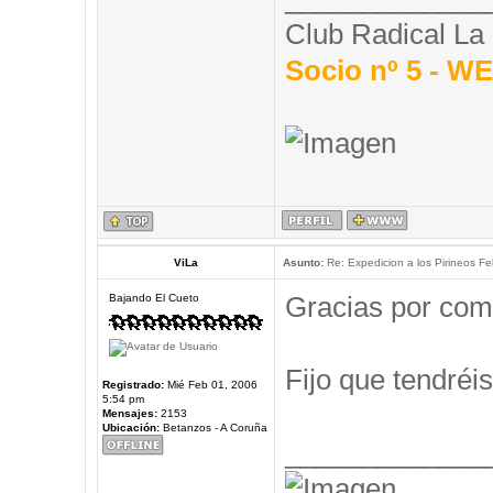
Club Radical La
Socio nº 5 - 
ViLa
Asunto:
Re: Expedicion a los Pirineos Fel
Gracias por com
Bajando El Cueto
Fijo que tendréis
Registrado:
Mié Feb 01, 2006
5:54 pm
Mensajes:
2153
Ubicación:
Betanzos - A Coruña
_____________