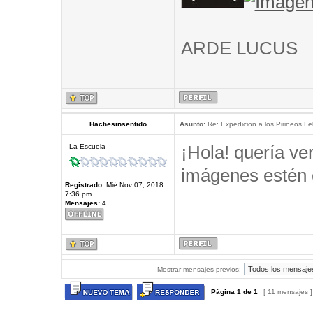
ARDE LUCUS
Hachesinsentido
Asunto:
Re: Expedicion a los Pirineos Fel
¡Hola! quería ve
La Escuela
imágenes estén 
Registrado:
Mié Nov 07, 2018
7:36 pm
Mensajes:
4
Mostrar mensajes previos:
Página
1
de
1
[ 11 mensajes 