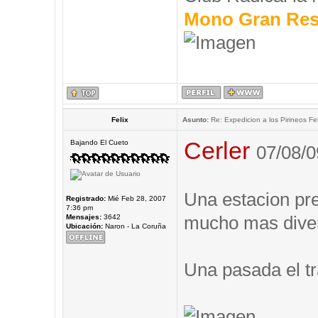
Mono Gran Res
Felix
Asunto:
Re: Expedicion a los Pirineos Fel
Cerler
Bajando El Cueto
07/08/0
Una estacion prec
Registrado:
Mié Feb 28, 2007
7:36 pm
mucho mas diver
Mensajes:
3642
Ubicación:
Naron - La Coruña
Una pasada el tr