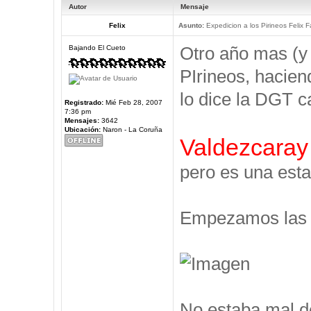
Autor
Mensaje
Felix
Asunto:
Expedicion a los Pirineos Felix F
Otro año mas (y
Bajando El Cueto
PIrineos, hacien
lo dice la DGT c
Registrado:
Mié Feb 28, 2007
7:36 pm
Mensajes:
3642
Ubicación:
Naron - La Coruña
Valdezcaray
pero es una esta
Empezamos las V
No estaba mal d