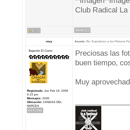
Club Radical La
roxy
Asunto:
Re: Expedicion a los Pirineos Fel
Preciosas las f
Bajando El Cueto
buen tiempo, cos
Muy aprovechad
Registrado:
Jue Feb 16, 2006
6:15 pm
Mensajes:
2030
_____________
Ubicación:
CANGAS DEL
NARCEA