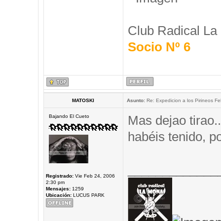
Club Radical La
Socio Nº 6
MATOSKI
Asunto:
Re: Expedicion a los Pirineos Fel
Mas dejao tirao.
Bajando El Cueto
habéis tenido, 
_____________
Registrado:
Vie Feb 24, 2006
2:30 pm
Mensajes:
1259
Ubicación:
LUCUS PARK