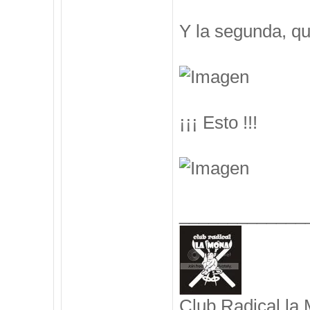
Y la segunda, q
¡¡¡ Esto !!!
_____________
Club Radical la