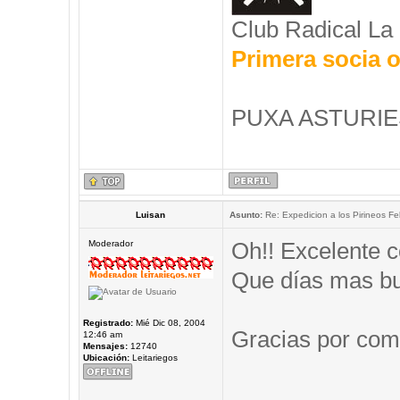
Club Radical La
Primera socia o
PUXA ASTURIES
Luisan
Asunto:
Re: Expedicion a los Pirineos Fel
Oh!! Excelente c
Moderador
Que días mas b
Registrado:
Mié Dic 08, 2004
Gracias por comp
12:46 am
Mensajes:
12740
Ubicación:
Leitariegos
_____________