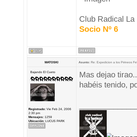
Club Radical La
Socio Nº 6
MATOSKI
Asunto:
Re: Expedicion a los Pirineos Fel
Mas dejao tirao.
Bajando El Cueto
habéis tenido, 
_____________
Registrado:
Vie Feb 24, 2006
2:30 pm
Mensajes:
1259
Ubicación:
LUCUS PARK