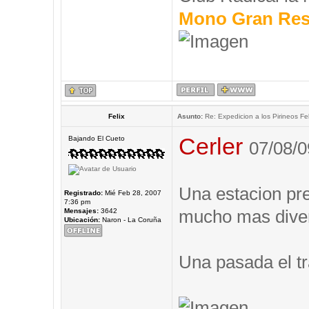
Mono Gran Res
Felix
Asunto:
Re: Expedicion a los Pirineos Fel
Cerler
Bajando El Cueto
07/08/0
Una estacion prec
Registrado:
Mié Feb 28, 2007
7:36 pm
mucho mas diver
Mensajes:
3642
Ubicación:
Naron - La Coruña
Una pasada el tr