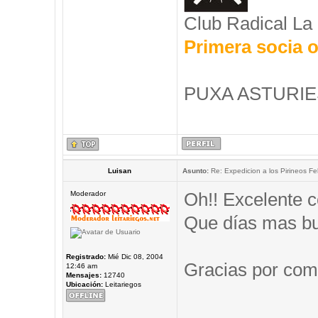
Club Radical La
Primera socia o
PUXA ASTURIES
Luisan
Asunto:
Re: Expedicion a los Pirineos Fel
Oh!! Excelente c
Moderador
Que días mas b
Registrado:
Mié Dic 08, 2004
Gracias por comp
12:46 am
Mensajes:
12740
Ubicación:
Leitariegos
_____________