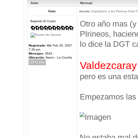
Autor
Mensaje
Felix
Asunto:
Expedicion a los Pirineos Felix F
Otro año mas (y
Bajando El Cueto
PIrineos, hacien
lo dice la DGT c
Registrado:
Mié Feb 28, 2007
7:36 pm
Mensajes:
3642
Ubicación:
Naron - La Coruña
Valdezcaray
pero es una esta
Empezamos las V
No estaba mal d