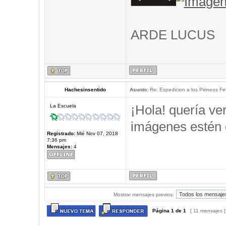
ARDE LUCUS
Hachesinsentido
Asunto:
Re: Expedicion a los Pirineos Fel
¡Hola! quería ve
La Escuela
imágenes estén 
Registrado:
Mié Nov 07, 2018
7:36 pm
Mensajes:
4
Mostrar mensajes previos:
Página
1
de
1
[ 11 mensajes 