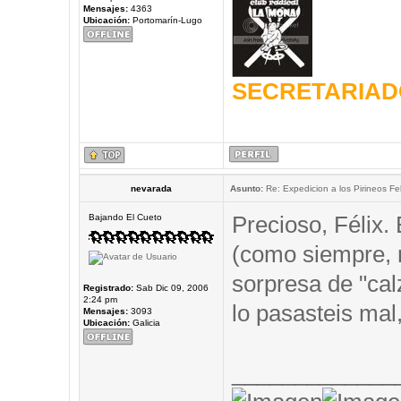
Mensajes:
4363
Ubicación:
Portomarín-Lugo
SECRETARIAD
nevarada
Asunto:
Re: Expedicion a los Pirineos Fel
Precioso, Félix.
Bajando El Cueto
(como siempre,
sorpresa de "cal
Registrado:
Sab Dic 09, 2006
2:24 pm
lo pasasteis mal,
Mensajes:
3093
Ubicación:
Galicia
_____________