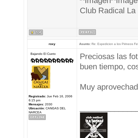
Club Radical La
roxy
Asunto:
Re: Expedicion a los Pirineos Fel
Preciosas las f
Bajando El Cueto
buen tiempo, cos
Muy aprovechad
Registrado:
Jue Feb 16, 2006
6:15 pm
Mensajes:
2030
_____________
Ubicación:
CANGAS DEL
NARCEA