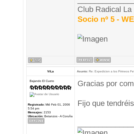
Club Radical La
Socio nº 5 - 
ViLa
Asunto:
Re: Expedicion a los Pirineos Fel
Gracias por com
Bajando El Cueto
Fijo que tendréis
Registrado:
Mié Feb 01, 2006
5:54 pm
Mensajes:
2153
Ubicación:
Betanzos - A Coruña
_____________