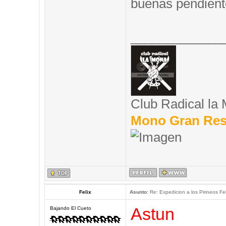
buenas pendient
_____________
Club Radical la
Mono Gran Res
Felix
Asunto:
Re: Expedicion a los Pirineos Fel
Astun
Bajando El Cueto