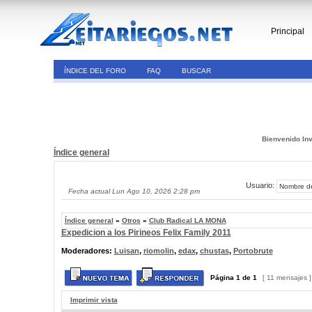
Principal
ÍNDICE DEL FORO
FAQ
BUSCAR
Bienvenido Inv
Índice general
Usuario:
Fecha actual Lun Ago 10, 2026 2:28 pm
Índice general
»
Otros
»
Club Radical LA MONA
Expedicion a los Pirineos Felix Family 2011
Moderadores:
Luisan
,
riomolin
,
edax
,
chustas
,
Portobrute
Página
1
de
1
[ 11 mensajes 
Imprimir vista