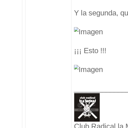
Y la segunda, q
¡¡¡ Esto !!!
_____________
Club Radical la