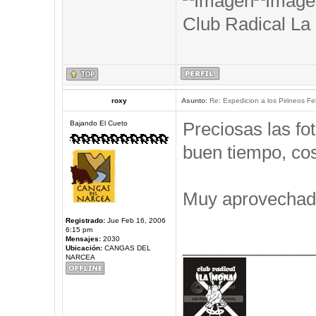
Club Radical La
roxy
Asunto:
Re: Expedicion a los Pirineos Fel
Preciosas las f
Bajando El Cueto
buen tiempo, cos
Muy aprovechad
Registrado:
Jue Feb 16, 2006
6:15 pm
Mensajes:
2030
_____________
Ubicación:
CANGAS DEL
NARCEA