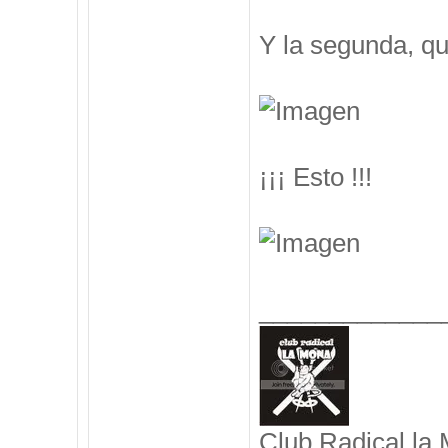
Y la segunda, q
¡¡¡ Esto !!!
_____________
Club Radical la