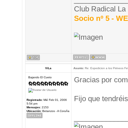
Club Radical La
Socio nº 5 - 
ViLa
Asunto:
Re: Expedicion a los Pirineos Fel
Gracias por com
Bajando El Cueto
Fijo que tendréis
Registrado:
Mié Feb 01, 2006
5:54 pm
Mensajes:
2153
Ubicación:
Betanzos - A Coruña
_____________