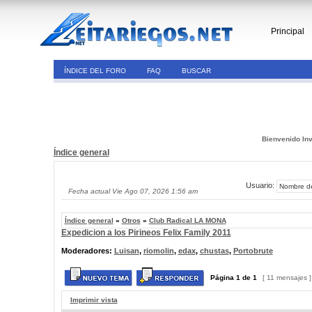
Principal
ÍNDICE DEL FORO
FAQ
BUSCAR
Bienvenido Inv
Índice general
Usuario:
Fecha actual Vie Ago 07, 2026 1:56 am
Índice general
»
Otros
»
Club Radical LA MONA
Expedicion a los Pirineos Felix Family 2011
Moderadores:
Luisan
,
riomolin
,
edax
,
chustas
,
Portobrute
Página
1
de
1
[ 11 mensajes 
Imprimir vista