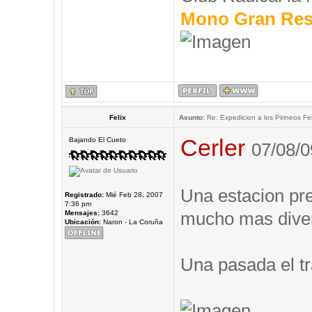
Mono Gran Res
Felix
Asunto:
Re: Expedicion a los Pirineos Fel
Cerler
Bajando El Cueto
07/08/0
Una estacion prec
Registrado:
Mié Feb 28, 2007
7:36 pm
mucho mas diver
Mensajes:
3642
Ubicación:
Naron - La Coruña
Una pasada el tr