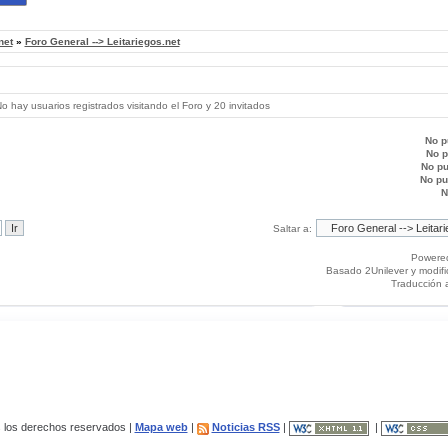
net
»
Foro General --> Leitariegos.net
 hay usuarios registrados visitando el Foro y 20 invitados
No p
No 
No p
No p
N
Saltar a:
Powere
Basado 2Unilever y modif
Traducción 
los derechos reservados |
Mapa web
|
Noticias RSS
|
|