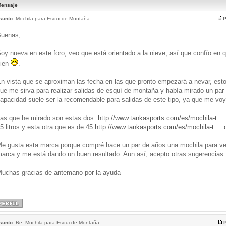
ensaje
sunto:
Mochila para Esqui de Montaña
P
uenas,
oy nueva en este foro, veo que está orientado a la nieve, así que confío en 
ien
.
n vista que se aproximan las fecha en las que pronto empezará a nevar, est
ue me sirva para realizar salidas de esquí de montaña y había mirado un par 
apacidad suele ser la recomendable para salidas de este tipo, ya que me voy 
as que he mirado son estas dos:
http://www.tankasports.com/es/mochila-t ...
5 litros y esta otra que es de 45
http://www.tankasports.com/es/mochila-t ... 
e gusta esta marca porque compré hace un par de años una mochila para ver
arca y me está dando un buen resultado. Aun así, acepto otras sugerencias.
uchas gracias de antemano por la ayuda
sunto:
Re: Mochila para Esqui de Montaña
P