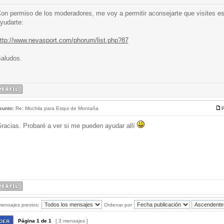
on permiso de los moderadores, me voy a permitir aconsejarte que visites es
yudarte:
ttp://www.nevasport.com/phorum/list.php?87
aludos.
sunto:
Re: Mochila para Esqui de Montaña
P
racias. Probaré a ver si me pueden ayudar allí
mensajes previos:
Ordenar por
Página
1
de
1
[ 3 mensajes ]