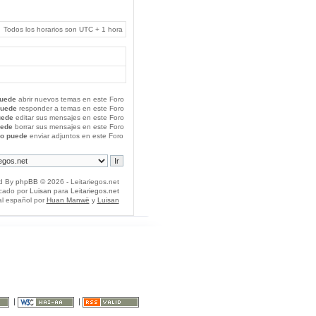
Todos los horarios son UTC + 1 hora
uede
abrir nuevos temas en este Foro
puede
responder a temas en este Foro
uede
editar sus mensajes en este Foro
uede
borrar sus mensajes en este Foro
o puede
enviar adjuntos en este Foro
d By
phpBB
© 2026 - Leitariegos.net
icado por
Luisan
para
Leitariegos.net
al español por
Huan Manwë
y
Luisan
|
|