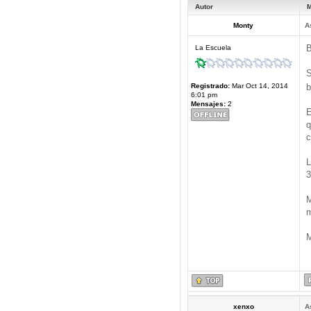
Autor
M
Monty
A
B
La Escuela
S
Registrado:
Mar Oct 14, 2014
b
6:01 pm
Mensajes:
2
E
q
c
L
3
M
m
M
xenxo
A