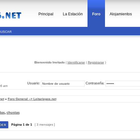
Principal
La Estación
Foro
Alojamientos
BUSCAR
Bienvenido Invitado
(
Identificarse
|
Registrarse
)
Usuario:
Contraseña:
06 am
net
»
Foro General --> Leitariegos.net
dax
,
chustas
Página
1
de
1
[ 3 mensajes ]