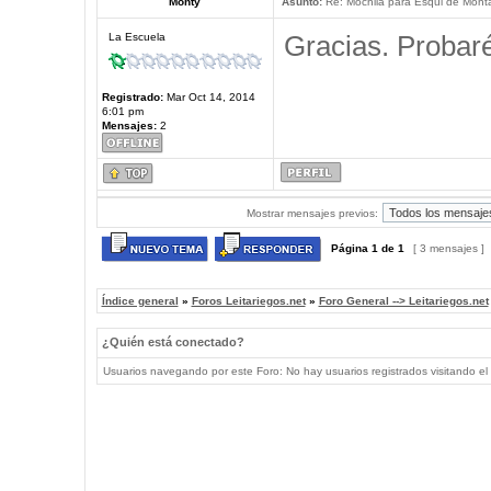
Monty
Asunto:
Re: Mochila para Esqui de Mont
Gracias. Probaré
La Escuela
Registrado:
Mar Oct 14, 2014
6:01 pm
Mensajes:
2
Mostrar mensajes previos:
Página
1
de
1
[ 3 mensajes ]
Índice general
»
Foros Leitariegos.net
»
Foro General --> Leitariegos.net
¿Quién está conectado?
Usuarios navegando por este Foro: No hay usuarios registrados visitando el 