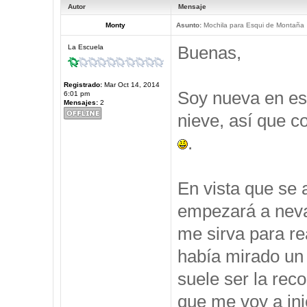
Autor
Mensaje
Monty
Asunto:
Mochila para Esqui de Montaña
Buenas,
La Escuela
Registrado:
Mar Oct 14, 2014
Soy nueva en est
6:01 pm
Mensajes:
2
nieve, así que c
.
En vista que se 
empezará a neva
me sirva para re
había mirado un 
suele ser la rec
que me voy a ini