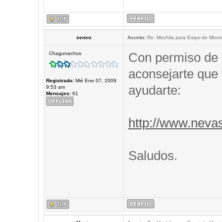
xenxo
Asunto:
Re: Mochila para Esqui de Mont
Con permiso de 
Chagunachos
aconsejarte que 
Registrado:
Mié Ene 07, 2009
ayudarte:
9:53 am
Mensajes:
61
http://www.neva
Saludos.