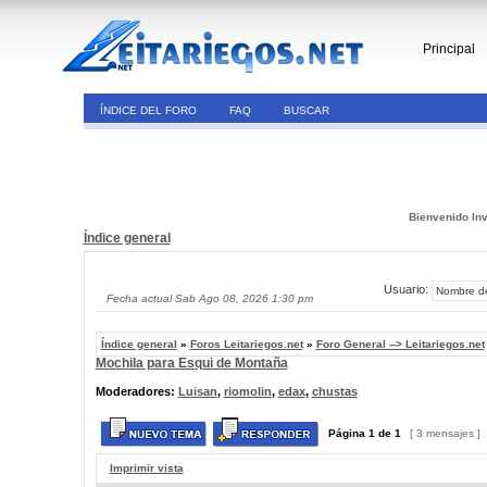
Principal
ÍNDICE DEL FORO
FAQ
BUSCAR
Bienvenido Inv
Índice general
Usuario:
Fecha actual Sab Ago 08, 2026 1:30 pm
Índice general
»
Foros Leitariegos.net
»
Foro General --> Leitariegos.net
Mochila para Esqui de Montaña
Moderadores:
Luisan
,
riomolin
,
edax
,
chustas
Página
1
de
1
[ 3 mensajes ]
Imprimir vista