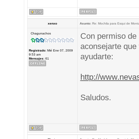
xenxo
Asunto:
Re: Mochila para Esqui de Mont
Con permiso de 
Chagunachos
aconsejarte que 
Registrado:
Mié Ene 07, 2009
ayudarte:
9:53 am
Mensajes:
61
http://www.neva
Saludos.