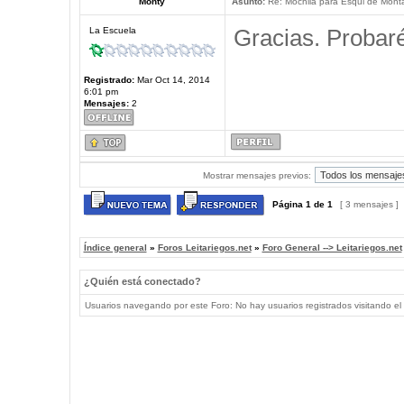
Monty
Asunto:
Re: Mochila para Esqui de Mont
Gracias. Probaré
La Escuela
Registrado:
Mar Oct 14, 2014
6:01 pm
Mensajes:
2
Mostrar mensajes previos:
Página
1
de
1
[ 3 mensajes ]
Índice general
»
Foros Leitariegos.net
»
Foro General --> Leitariegos.net
¿Quién está conectado?
Usuarios navegando por este Foro: No hay usuarios registrados visitando el 