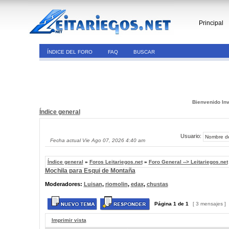
Principal
ÍNDICE DEL FORO
FAQ
BUSCAR
Bienvenido Inv
Índice general
Usuario:
Fecha actual Vie Ago 07, 2026 4:40 am
Índice general
»
Foros Leitariegos.net
»
Foro General --> Leitariegos.net
Mochila para Esqui de Montaña
Moderadores:
Luisan
,
riomolin
,
edax
,
chustas
Página
1
de
1
[ 3 mensajes ]
Imprimir vista