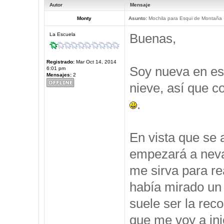
Autor
Mensaje
Monty
Asunto:
Mochila para Esqui de Montaña
Buenas,
La Escuela
Registrado:
Mar Oct 14, 2014
Soy nueva en est
6:01 pm
Mensajes:
2
nieve, así que c
.
En vista que se 
empezará a neva
me sirva para re
había mirado un 
suele ser la rec
que me voy a ini