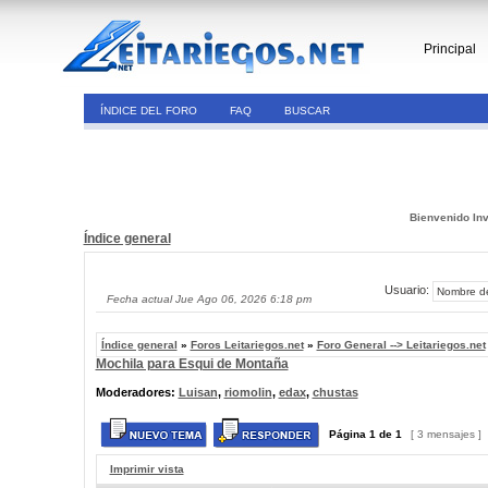
Principal
ÍNDICE DEL FORO
FAQ
BUSCAR
Bienvenido Inv
Índice general
Usuario:
Fecha actual Jue Ago 06, 2026 6:18 pm
Índice general
»
Foros Leitariegos.net
»
Foro General --> Leitariegos.net
Mochila para Esqui de Montaña
Moderadores:
Luisan
,
riomolin
,
edax
,
chustas
Página
1
de
1
[ 3 mensajes ]
Imprimir vista