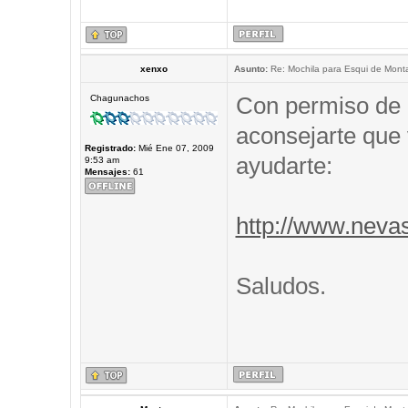
xenxo
Asunto:
Re: Mochila para Esqui de Mont
Con permiso de 
Chagunachos
aconsejarte que 
Registrado:
Mié Ene 07, 2009
ayudarte:
9:53 am
Mensajes:
61
http://www.neva
Saludos.