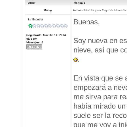
Autor
Mensaje
Monty
Asunto:
Mochila para Esqui de Montaña
Buenas,
La Escuela
Registrado:
Mar Oct 14, 2014
Soy nueva en est
6:01 pm
Mensajes:
2
nieve, así que c
.
En vista que se 
empezará a neva
me sirva para re
había mirado un 
suele ser la rec
que me voy a ini