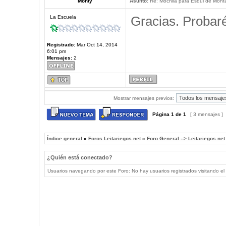
Monty
Asunto:
Re: Mochila para Esqui de Mont
Gracias. Probaré
La Escuela
Registrado:
Mar Oct 14, 2014
6:01 pm
Mensajes:
2
Mostrar mensajes previos:
Página
1
de
1
[ 3 mensajes ]
Índice general
»
Foros Leitariegos.net
»
Foro General --> Leitariegos.net
¿Quién está conectado?
Usuarios navegando por este Foro: No hay usuarios registrados visitando el 