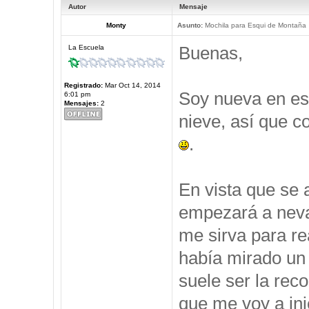
Autor
Mensaje
Monty
Asunto:
Mochila para Esqui de Montaña
Buenas,
La Escuela
Registrado:
Mar Oct 14, 2014
Soy nueva en est
6:01 pm
Mensajes:
2
nieve, así que c
.
En vista que se 
empezará a neva
me sirva para re
había mirado un 
suele ser la rec
que me voy a ini