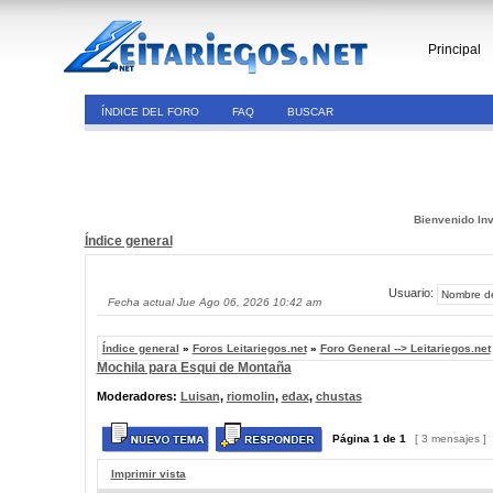
Principal
ÍNDICE DEL FORO
FAQ
BUSCAR
Bienvenido Inv
Índice general
Usuario:
Fecha actual Jue Ago 06, 2026 10:42 am
Índice general
»
Foros Leitariegos.net
»
Foro General --> Leitariegos.net
Mochila para Esqui de Montaña
Moderadores:
Luisan
,
riomolin
,
edax
,
chustas
Página
1
de
1
[ 3 mensajes ]
Imprimir vista