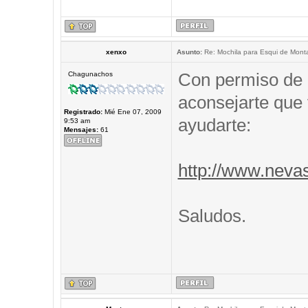
xenxo
Asunto:
Re: Mochila para Esqui de Mont
Con permiso de 
Chagunachos
aconsejarte que 
Registrado:
Mié Ene 07, 2009
ayudarte:
9:53 am
Mensajes:
61
http://www.neva
Saludos.