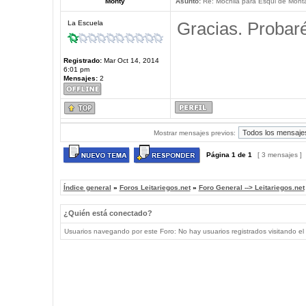
Monty
Asunto:
Re: Mochila para Esqui de Mont
Gracias. Probaré
La Escuela
Registrado:
Mar Oct 14, 2014
6:01 pm
Mensajes:
2
Mostrar mensajes previos:
Página
1
de
1
[ 3 mensajes ]
Índice general
»
Foros Leitariegos.net
»
Foro General --> Leitariegos.net
¿Quién está conectado?
Usuarios navegando por este Foro: No hay usuarios registrados visitando el 