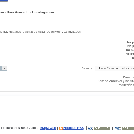
net
»
Foro General --> Leitariegos.net
 hay usuarios registrados visitando el Foro y 17 invitados
No p
No 
No p
No p
N
Saltar a:
Powere
Basado 2Unilever y modif
Traducción 
los derechos reservados |
Mapa web
|
Noticias RSS
|
|