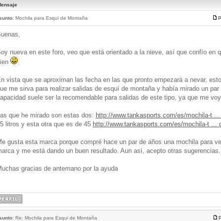
ensaje
sunto:
Mochila para Esqui de Montaña
P
uenas,
oy nueva en este foro, veo que está orientado a la nieve, así que confío en 
ien
.
n vista que se aproximan las fecha en las que pronto empezará a nevar, est
ue me sirva para realizar salidas de esquí de montaña y había mirado un par 
apacidad suele ser la recomendable para salidas de este tipo, ya que me voy 
as que he mirado son estas dos:
http://www.tankasports.com/es/mochila-t ...
5 litros y esta otra que es de 45
http://www.tankasports.com/es/mochila-t ... 
e gusta esta marca porque compré hace un par de años una mochila para ver
arca y me está dando un buen resultado. Aun así, acepto otras sugerencias.
uchas gracias de antemano por la ayuda
sunto:
Re: Mochila para Esqui de Montaña
P