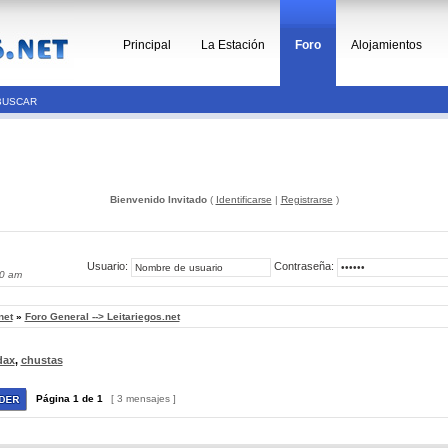
Principal
La Estación
Foro
Alojamientos
BUSCAR
Bienvenido Invitado
(
Identificarse
|
Registrarse
)
Usuario:
Contraseña:
40 am
net
»
Foro General --> Leitariegos.net
dax
,
chustas
Página
1
de
1
[ 3 mensajes ]