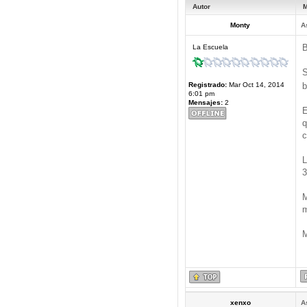
Autor
M
Monty
A
B
La Escuela
S
Registrado:
Mar Oct 14, 2014
b
6:01 pm
Mensajes:
2
E
q
c
L
3
M
m
M
xenxo
A