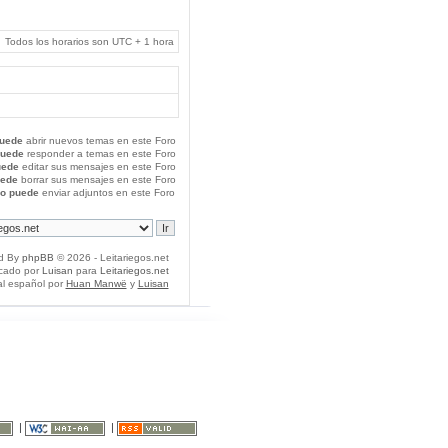
Todos los horarios son UTC + 1 hora
uede
abrir nuevos temas en este Foro
puede
responder a temas en este Foro
uede
editar sus mensajes en este Foro
uede
borrar sus mensajes en este Foro
o puede
enviar adjuntos en este Foro
d By
phpBB
© 2026 - Leitariegos.net
icado por
Luisan
para
Leitariegos.net
al español por
Huan Manwë
y
Luisan
|
|