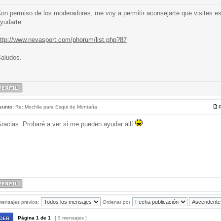
on permiso de los moderadores, me voy a permitir aconsejarte que visites es
yudarte:
ttp://www.nevasport.com/phorum/list.php?87
aludos.
sunto:
Re: Mochila para Esqui de Montaña
P
racias. Probaré a ver si me pueden ayudar allí
mensajes previos:
Ordenar por
Página
1
de
1
[ 3 mensajes ]