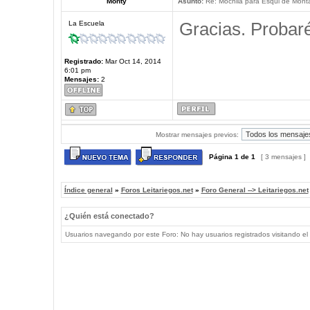
Monty
Asunto:
Re: Mochila para Esqui de Mont
Gracias. Probaré
La Escuela
Registrado:
Mar Oct 14, 2014
6:01 pm
Mensajes:
2
Mostrar mensajes previos:
Página
1
de
1
[ 3 mensajes ]
Índice general
»
Foros Leitariegos.net
»
Foro General --> Leitariegos.net
¿Quién está conectado?
Usuarios navegando por este Foro: No hay usuarios registrados visitando el 