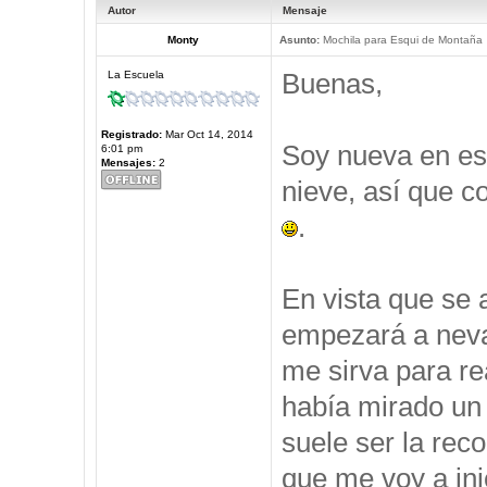
Autor
Mensaje
Monty
Asunto:
Mochila para Esqui de Montaña
Buenas,
La Escuela
Registrado:
Mar Oct 14, 2014
Soy nueva en est
6:01 pm
Mensajes:
2
nieve, así que c
.
En vista que se 
empezará a neva
me sirva para re
había mirado un 
suele ser la rec
que me voy a ini