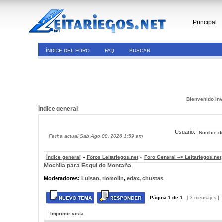
Principal
ÍNDICE DEL FORO
FAQ
BUSCAR
Bienvenido Inv
Índice general
Usuario:
Fecha actual Sab Ago 08, 2026 1:59 am
Índice general
»
Foros Leitariegos.net
»
Foro General --> Leitariegos.net
Mochila para Esqui de Montaña
Moderadores:
Luisan
,
riomolin
,
edax
,
chustas
Página
1
de
1
[ 3 mensajes ]
Imprimir vista