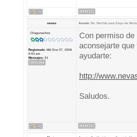
xenxo
Asunto:
Re: Mochila para Esqui de Mont
Con permiso de 
Chagunachos
aconsejarte que 
Registrado:
Mié Ene 07, 2009
ayudarte:
9:53 am
Mensajes:
61
http://www.neva
Saludos.