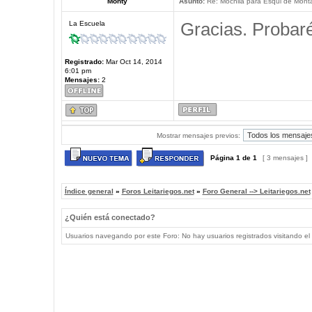
Monty
Asunto:
Re: Mochila para Esqui de Mont
Gracias. Probaré
La Escuela
Registrado:
Mar Oct 14, 2014
6:01 pm
Mensajes:
2
Mostrar mensajes previos:
Página
1
de
1
[ 3 mensajes ]
Índice general
»
Foros Leitariegos.net
»
Foro General --> Leitariegos.net
¿Quién está conectado?
Usuarios navegando por este Foro: No hay usuarios registrados visitando el 