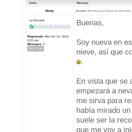
Autor
Mensaje
Monty
Asunto:
Mochila para Esqui de Montaña
Buenas,
La Escuela
Registrado:
Mar Oct 14, 2014
Soy nueva en est
6:01 pm
Mensajes:
2
nieve, así que c
.
En vista que se 
empezará a neva
me sirva para re
había mirado un 
suele ser la rec
que me voy a ini