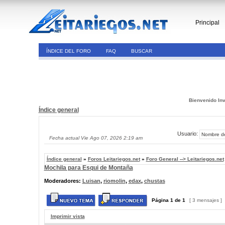
Principal
ÍNDICE DEL FORO
FAQ
BUSCAR
Bienvenido Inv
Índice general
Usuario:
Fecha actual Vie Ago 07, 2026 2:19 am
Índice general
»
Foros Leitariegos.net
»
Foro General --> Leitariegos.net
Mochila para Esqui de Montaña
Moderadores:
Luisan
,
riomolin
,
edax
,
chustas
Página
1
de
1
[ 3 mensajes ]
Imprimir vista