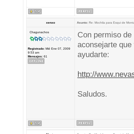
xenxo
Asunto:
Re: Mochila para Esqui de Mont
Con permiso de 
Chagunachos
aconsejarte que 
Registrado:
Mié Ene 07, 2009
ayudarte:
9:53 am
Mensajes:
61
http://www.neva
Saludos.