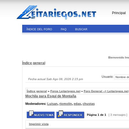
Principal
ÍNDICE DEL FORO
FAQ
BUSCAR
Bienvenido Inv
Índice general
Usuario:
Fecha actual Sab Ago 08, 2026 2:15 pm
Índice general
»
Foros Leitariegos.net
»
Foro General --> Leitariegos.net
Mochila para Esqui de Montaña
Moderadores:
Luisan
,
riomolin
,
edax
,
chustas
Página
1
de
1
[ 3 mensajes ]
Imprimir vista