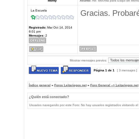
Monty
Asunto:
Re: Mochila para Esqui de Mont
Gracias. Probaré
La Escuela
Registrado:
Mar Oct 14, 2014
6:01 pm
Mensajes:
2
Mostrar mensajes previos:
Página
1
de
1
[ 3 mensajes ]
Índice general
»
Foros Leitariegos.net
»
Foro General --> Leitariegos.net
¿Quién está conectado?
Usuarios navegando por este Foro: No hay usuarios registrados visitando el 