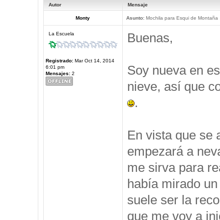
Autor
Mensaje
Monty
Asunto:
Mochila para Esqui de Montaña
Buenas,
La Escuela
Registrado:
Mar Oct 14, 2014
Soy nueva en est
6:01 pm
Mensajes:
2
nieve, así que c
.
En vista que se 
empezará a neva
me sirva para re
había mirado un 
suele ser la rec
que me voy a ini