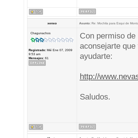
xenxo
Asunto:
Re: Mochila para Esqui de Mont
Con permiso de 
Chagunachos
aconsejarte que 
Registrado:
Mié Ene 07, 2009
ayudarte:
9:53 am
Mensajes:
61
http://www.neva
Saludos.