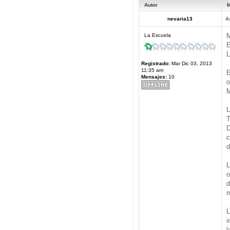
Autor
M
nevaria13
A
M
La Escuela
E
L
Registrado:
Mar Dic 03, 2013
11:35 am
E
Mensajes:
10
o
M
L
T
D
c
d
L
o
d
m
L
i
l