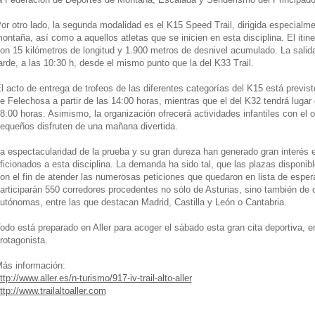
or otro lado, la segunda modalidad es el K15 Speed Trail, dirigida especialme
ontaña, así como a aquellos atletas que se inicien en esta disciplina. El itin
on 15 kilómetros de longitud y 1.900 metros de desnivel acumulado. La salid
arde, a las 10:30 h, desde el mismo punto que la del K33 Trail.
l acto de entrega de trofeos de las diferentes categorías del K15 está previst
e Felechosa a partir de las 14:00 horas, mientras que el del K32 tendrá lugar
8:00 horas. Asimismo, la organización ofrecerá actividades infantiles con el 
equeños disfruten de una mañana divertida.
a espectacularidad de la prueba y su gran dureza han generado gran interés e
ficionados a esta disciplina. La demanda ha sido tal, que las plazas disponibl
on el fin de atender las numerosas peticiones que quedaron en lista de esp
articiparán 550 corredores procedentes no sólo de Asturias, sino también de
utónomas, entre las que destacan Madrid, Castilla y León o Cantabria.
odo está preparado en Aller para acoger el sábado esta gran cita deportiva, e
rotagonista.
ás información:
ttp://www.aller.es/n-turismo/917-iv-trail-alto-aller
ttp://www.trailaltoaller.com