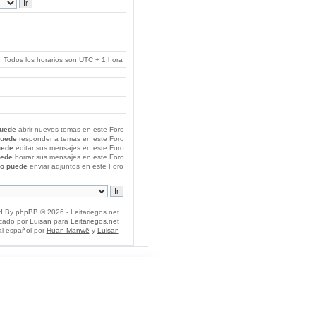
Todos los horarios son UTC + 1 hora
uede
abrir nuevos temas en este Foro
puede
responder a temas en este Foro
uede
editar sus mensajes en este Foro
uede
borrar sus mensajes en este Foro
o puede
enviar adjuntos en este Foro
d By
phpBB
© 2026 - Leitariegos.net
icado por
Luisan
para
Leitariegos.net
al español por
Huan Manwë
y
Luisan