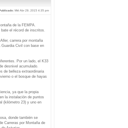
Publicado:
Mié Abr 29, 2015 4:35 pm
r Montaña de la FEMPA.
 bate el récord de inscritos.
 Aller, carrera por montaña
 Guardia Civil con base en
iferentes. Por un lado, el K33
 de desnivel acumulado.
s de belleza extraordinaria
vierno o el bosque de hayas
iencia, ya que la propia
en la instalación de puntos
al (kilómetro 23) y uno en
chosa, donde también se
 de Carreras por Montaña de
 de Asturias.