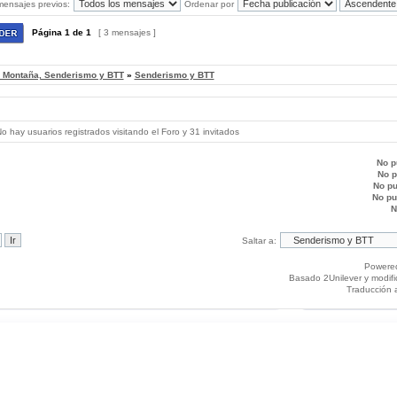
mensajes previos:
Ordenar por
Página
1
de
1
[ 3 mensajes ]
, Montaña, Senderismo y BTT
»
Senderismo y BTT
 hay usuarios registrados visitando el Foro y 31 invitados
No p
No 
No p
No p
N
Saltar a:
Powere
Basado 2Unilever y modif
Traducción 