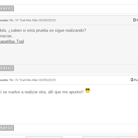
sunto:
Re: IV Trail Alto Aller 02/05/2015
P
ola, ¿saben si esta prueba se sigue realizando?
racias,
apatillas Trail
sunto:
Re: IV Trail Alto Aller 02/05/2015
Pu
i se vuelve a realizar otra, allí que me apunto!!