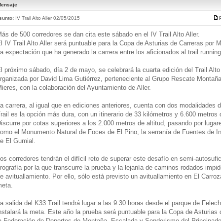
ensaje
sunto:
IV Trail Alto Aller 02/05/2015
ás de 500 corredores se dan cita este sábado en el IV Trail Alto Aller.
l IV Trail Alto Aller será puntuable para la Copa de Asturias de Carreras po
a expectación que ha generado la carrera entre los aficionados al trail running
l próximo sábado, día 2 de mayo, se celebrará la cuarta edición del Trail Alto
rganizada por David Lima Gutiérrez, perteneciente al Grupo Rescate Montaña
ieres, con la colaboración del Ayuntamiento de Aller.
a carrera, al igual que en ediciones anteriores, cuenta con dos modalidades d
rail es la opción más dura, con un itinerario de 33 kilómetros y 6.600 metros
iscurre por cotas superiores a los 2.000 metros de altitud, pasando por lugare
omo el Monumento Natural de Foces de El Pino, la serranía de Fuentes de In
e El Gumial.
os corredores tendrán el difícil reto de superar este desafío en semi-autosufic
rografía por la que transcurre la prueba y la lejanía de caminos rodados impid
e avituallamiento. Por ello, sólo está previsto un avituallamiento en El Carroz
eta.
a salida del K33 Trail tendrá lugar a las 9:30 horas desde el parque de Fele
nstalará la meta. Este año la prueba será puntuable para la Copa de Asturias
a Federación de Deportes de Montaña, Escalada y Senderismo del Principado