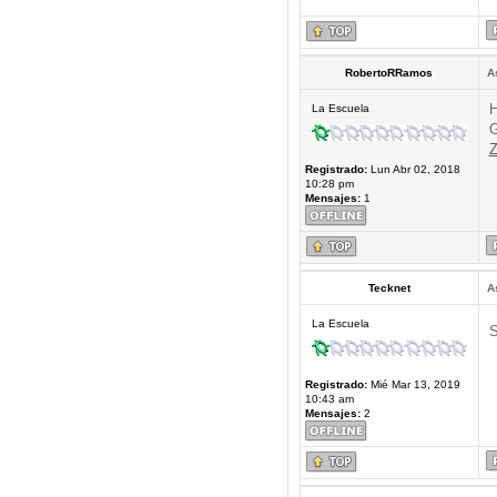
RobertoRRamos
A
H
La Escuela
G
Z
Registrado:
Lun Abr 02, 2018
10:28 pm
Mensajes:
1
Tecknet
A
La Escuela
S
Registrado:
Mié Mar 13, 2019
10:43 am
Mensajes:
2