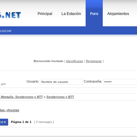
Principal
La Estación
Foro
Alojamientos
BUSCAR
Bienvenido Invitado
(
Identificarse
|
Registrarse
)
Usuario:
Contraseña:
3 pm
, Montaña, Senderismo y BTT
»
Senderismo y BTT
dax
,
chustas
Página
1
de
1
[ 3 mensajes ]