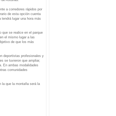
nte a corredores rápidos por
erario de esta opción cuenta
a tendrá lugar una hora más
o que se realice en el parque
 en el mismo lugar a las
objetivo de que los más
n deportistas profesionales y
es se tuvieron que ampliar,
era. En ambas modalidades
 otras comunidades
n la que la montaña será la