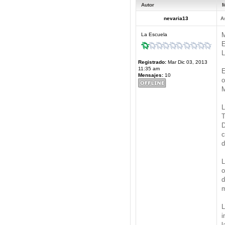
Autor
M
nevaria13
A
M
La Escuela
E
L
Registrado:
Mar Dic 03, 2013
11:35 am
E
Mensajes:
10
o
M
L
T
D
c
d
L
o
d
m
L
i
l