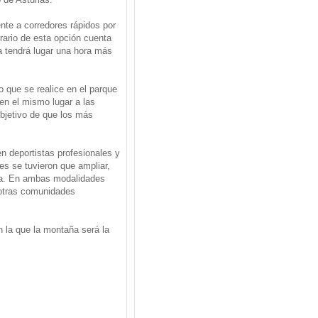
nte a corredores rápidos por
erario de esta opción cuenta
a tendrá lugar una hora más
o que se realice en el parque
 en el mismo lugar a las
objetivo de que los más
n deportistas profesionales y
es se tuvieron que ampliar,
era. En ambas modalidades
 otras comunidades
n la que la montaña será la