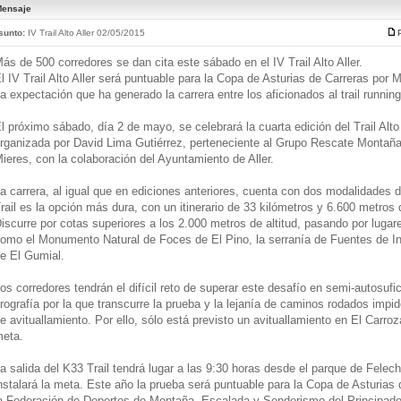
ensaje
sunto:
IV Trail Alto Aller 02/05/2015
ás de 500 corredores se dan cita este sábado en el IV Trail Alto Aller.
l IV Trail Alto Aller será puntuable para la Copa de Asturias de Carreras po
a expectación que ha generado la carrera entre los aficionados al trail running
l próximo sábado, día 2 de mayo, se celebrará la cuarta edición del Trail Alto
rganizada por David Lima Gutiérrez, perteneciente al Grupo Rescate Montaña
ieres, con la colaboración del Ayuntamiento de Aller.
a carrera, al igual que en ediciones anteriores, cuenta con dos modalidades d
rail es la opción más dura, con un itinerario de 33 kilómetros y 6.600 metros
iscurre por cotas superiores a los 2.000 metros de altitud, pasando por lugare
omo el Monumento Natural de Foces de El Pino, la serranía de Fuentes de In
e El Gumial.
os corredores tendrán el difícil reto de superar este desafío en semi-autosufic
rografía por la que transcurre la prueba y la lejanía de caminos rodados impid
e avituallamiento. Por ello, sólo está previsto un avituallamiento en El Carroz
eta.
a salida del K33 Trail tendrá lugar a las 9:30 horas desde el parque de Fele
nstalará la meta. Este año la prueba será puntuable para la Copa de Asturias
a Federación de Deportes de Montaña, Escalada y Senderismo del Principado