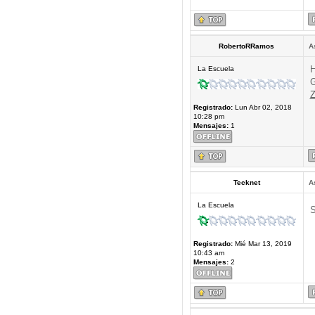
RobertoRRamos
A
H
La Escuela
G
Z
Registrado:
Lun Abr 02, 2018
10:28 pm
Mensajes:
1
Tecknet
A
La Escuela
S
Registrado:
Mié Mar 13, 2019
10:43 am
Mensajes:
2