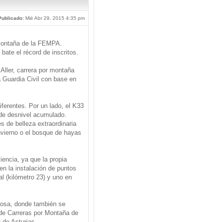
Publicado:
Mié Abr 29, 2015 4:35 pm
r Montaña de la FEMPA.
 bate el récord de inscritos.
 Aller, carrera por montaña
 Guardia Civil con base en
iferentes. Por un lado, el K33
 de desnivel acumulado.
s de belleza extraordinaria
vierno o el bosque de hayas
iencia, ya que la propia
en la instalación de puntos
al (kilómetro 23) y uno en
chosa, donde también se
 de Carreras por Montaña de
 de Asturias.