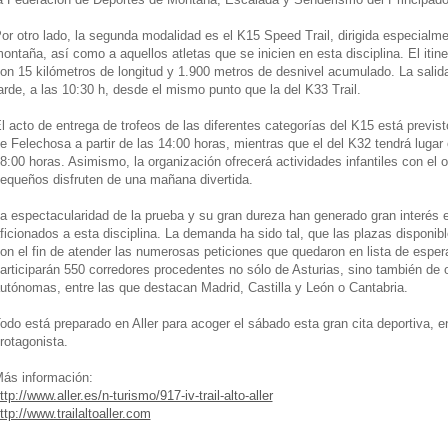
or otro lado, la segunda modalidad es el K15 Speed Trail, dirigida especialme
ontaña, así como a aquellos atletas que se inicien en esta disciplina. El itin
on 15 kilómetros de longitud y 1.900 metros de desnivel acumulado. La salid
arde, a las 10:30 h, desde el mismo punto que la del K33 Trail.
l acto de entrega de trofeos de las diferentes categorías del K15 está previst
e Felechosa a partir de las 14:00 horas, mientras que el del K32 tendrá lugar
8:00 horas. Asimismo, la organización ofrecerá actividades infantiles con el 
equeños disfruten de una mañana divertida.
a espectacularidad de la prueba y su gran dureza han generado gran interés e
ficionados a esta disciplina. La demanda ha sido tal, que las plazas disponibl
on el fin de atender las numerosas peticiones que quedaron en lista de esp
articiparán 550 corredores procedentes no sólo de Asturias, sino también de
utónomas, entre las que destacan Madrid, Castilla y León o Cantabria.
odo está preparado en Aller para acoger el sábado esta gran cita deportiva, e
rotagonista.
ás información:
ttp://www.aller.es/n-turismo/917-iv-trail-alto-aller
ttp://www.trailaltoaller.com