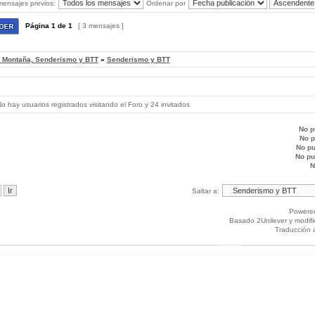
mensajes previos:
Ordenar por
Página
1
de
1
[ 3 mensajes ]
, Montaña, Senderismo y BTT
»
Senderismo y BTT
 hay usuarios registrados visitando el Foro y 24 invitados
No p
No 
No p
No p
N
Saltar a:
Powere
Basado 2Unilever y modif
Traducción 