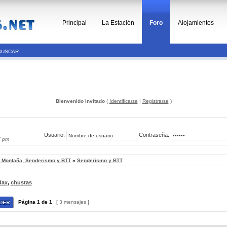
Principal
La Estación
Foro
Alojamientos
BUSCAR
Bienvenido Invitado
(
Identificarse
|
Registrarse
)
Usuario:
Contraseña:
7 pm
, Montaña, Senderismo y BTT
»
Senderismo y BTT
dax
,
chustas
Página
1
de
1
[ 3 mensajes ]