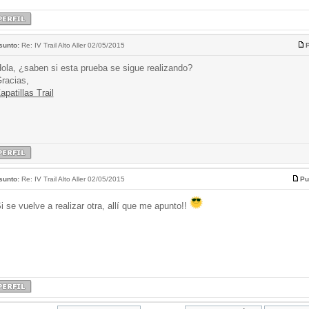
sunto:
Re: IV Trail Alto Aller 02/05/2015
P
ola, ¿saben si esta prueba se sigue realizando?
racias,
apatillas Trail
sunto:
Re: IV Trail Alto Aller 02/05/2015
Pu
i se vuelve a realizar otra, allí que me apunto!!