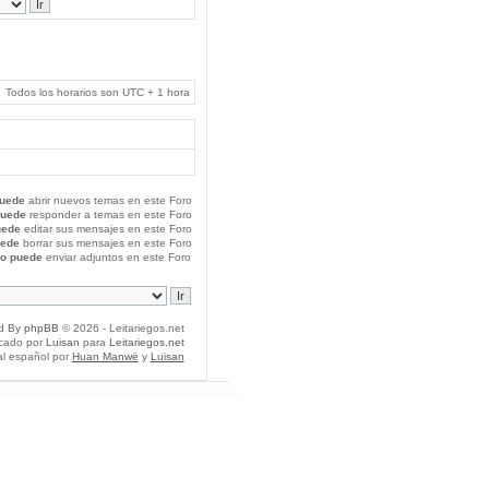
Todos los horarios son UTC + 1 hora
uede
abrir nuevos temas en este Foro
puede
responder a temas en este Foro
uede
editar sus mensajes en este Foro
uede
borrar sus mensajes en este Foro
o puede
enviar adjuntos en este Foro
d By
phpBB
© 2026 - Leitariegos.net
icado por
Luisan
para
Leitariegos.net
al español por
Huan Manwë
y
Luisan