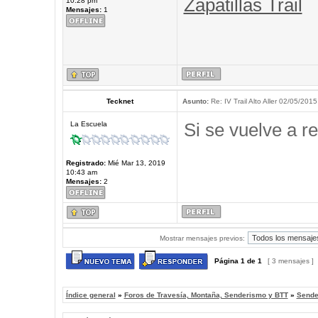
Zapatillas Trail
10:28 pm
Mensajes:
1
Tecknet
Asunto:
Re: IV Trail Alto Aller 02/05/2015
Si se vuelve a re
La Escuela
Registrado:
Mié Mar 13, 2019
10:43 am
Mensajes:
2
Mostrar mensajes previos:
Página
1
de
1
[ 3 mensajes ]
Índice general
»
Foros de Travesía, Montaña, Senderismo y BTT
»
Sende