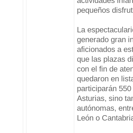
actividades infan
pequeños disfru
La espectaculari
generado gran in
aficionados a es
que las plazas d
con el fin de at
quedaron en lis
participarán 550
Asturias, sino 
autónomas, entre
León o Cantabri