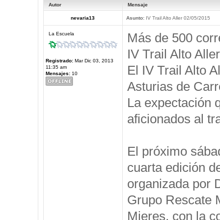
Autor
Mensaje
nevaria13
Asunto:
IV Trail Alto Aller 02/05/2015
Más de 500 corre
La Escuela
IV Trail Alto Aller
Registrado:
Mar Dic 03, 2013
El IV Trail Alto 
11:35 am
Mensajes:
10
Asturias de Car
La expectación q
aficionados al tr
El próximo sábad
cuarta edición de
organizada por D
Grupo Rescate M
Mieres, con la c