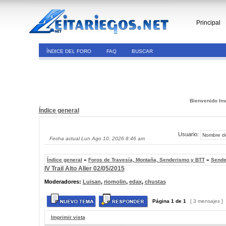
Principal
ÍNDICE DEL FORO
FAQ
BUSCAR
Bienvenido Inv
Índice general
Usuario:
Fecha actual Lun Ago 10, 2026 8:46 am
Índice general
»
Foros de Travesía, Montaña, Senderismo y BTT
»
Sende
IV Trail Alto Aller 02/05/2015
Moderadores:
Luisan
,
riomolin
,
edax
,
chustas
Página
1
de
1
[ 3 mensajes ]
Imprimir vista