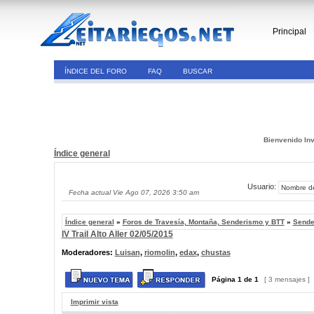
Principal
ÍNDICE DEL FORO
FAQ
BUSCAR
Bienvenido Inv
Índice general
Usuario:
Fecha actual Vie Ago 07, 2026 3:50 am
Índice general
»
Foros de Travesía, Montaña, Senderismo y BTT
»
Sende
IV Trail Alto Aller 02/05/2015
Moderadores:
Luisan
,
riomolin
,
edax
,
chustas
Página
1
de
1
[ 3 mensajes ]
Imprimir vista