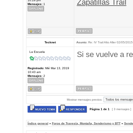
Zapatillas Trail
10:28 pm
Mensajes:
1
Tecknet
Asunto:
Re: IV Trail Alto Aller 02/05/2015
Si se vuelve a re
La Escuela
Registrado:
Mié Mar 13, 2019
10:43 am
Mensajes:
2
Mostrar mensajes previos:
Página
1
de
1
[ 3 mensajes ]
Índice general
»
Foros de Travesía, Montaña, Senderismo y BTT
»
Sende