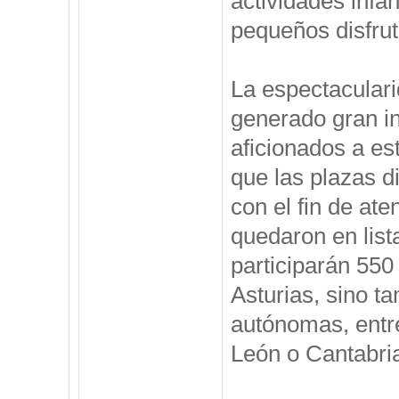
actividades infan
pequeños disfru
La espectaculari
generado gran in
aficionados a es
que las plazas d
con el fin de at
quedaron en lis
participarán 550
Asturias, sino 
autónomas, entre
León o Cantabri