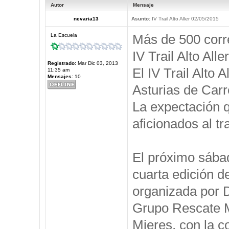
Autor
Mensaje
nevaria13
Asunto:
IV Trail Alto Aller 02/05/2015
Más de 500 corre
La Escuela
IV Trail Alto Aller
Registrado:
Mar Dic 03, 2013
El IV Trail Alto 
11:35 am
Mensajes:
10
Asturias de Car
La expectación q
aficionados al tr
El próximo sábad
cuarta edición de
organizada por D
Grupo Rescate M
Mieres, con la c