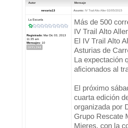
Autor
Mensaje
nevaria13
Asunto:
IV Trail Alto Aller 02/05/2015
Más de 500 corre
La Escuela
IV Trail Alto Aller
Registrado:
Mar Dic 03, 2013
El IV Trail Alto 
11:35 am
Mensajes:
10
Asturias de Car
La expectación q
aficionados al tr
El próximo sábad
cuarta edición de
organizada por D
Grupo Rescate M
Mieres, con la c