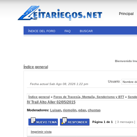
Principal
ÍNDICE DEL FORO
FAQ
BUSCAR
Bienvenido Inv
Índice general
Usuario:
Fecha actual Sab Ago 08, 2026 1:22 pm
Índice general
»
Foros de Travesía, Montaña, Senderismo y BTT
»
Sende
IV Trail Alto Aller 02/05/2015
Moderadores:
Luisan
,
riomolin
,
edax
,
chustas
Página
1
de
1
[ 3 mensajes ]
Imprimir vista