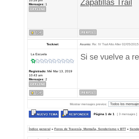
Zapatillas Trail
10:28 pm
Mensajes:
1
Tecknet
Asunto:
Re: IV Trail Alto Aller 02/05/2015
Si se vuelve a re
La Escuela
Registrado:
Mié Mar 13, 2019
10:43 am
Mensajes:
2
Mostrar mensajes previos:
Página
1
de
1
[ 3 mensajes ]
Índice general
»
Foros de Travesía, Montaña, Senderismo y BTT
»
Sende