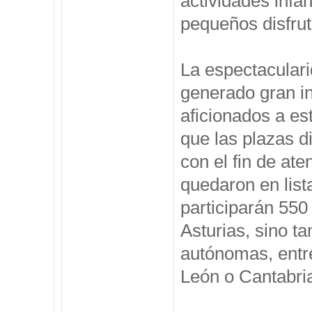
actividades infan
pequeños disfru
La espectaculari
generado gran in
aficionados a es
que las plazas d
con el fin de at
quedaron en lis
participarán 550
Asturias, sino 
autónomas, entre
León o Cantabri