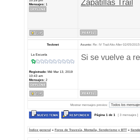
Zapatillas Trail
10:28 pm
Mensajes:
1
Tecknet
Asunto:
Re: IV Trail Alto Aller 02/05/2015
Si se vuelve a re
La Escuela
Registrado:
Mié Mar 13, 2019
10:43 am
Mensajes:
2
Mostrar mensajes previos:
Página
1
de
1
[ 3 mensajes ]
Índice general
»
Foros de Travesía, Montaña, Senderismo y BTT
»
Sende