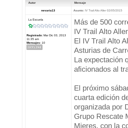
Autor
Mensaje
nevaria13
Asunto:
IV Trail Alto Aller 02/05/2015
Más de 500 corre
La Escuela
IV Trail Alto Aller
Registrado:
Mar Dic 03, 2013
El IV Trail Alto 
11:35 am
Mensajes:
10
Asturias de Car
La expectación q
aficionados al tr
El próximo sábad
cuarta edición de
organizada por D
Grupo Rescate M
Mieres, con la c