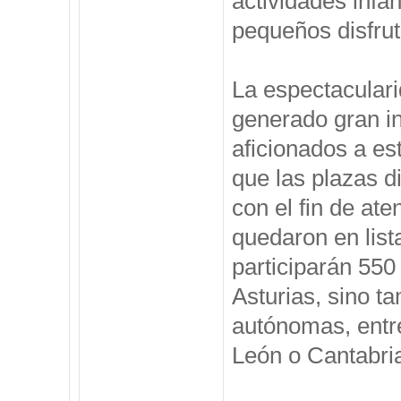
actividades infan
pequeños disfru
La espectaculari
generado gran in
aficionados a es
que las plazas d
con el fin de at
quedaron en lis
participarán 550
Asturias, sino 
autónomas, entre
León o Cantabri