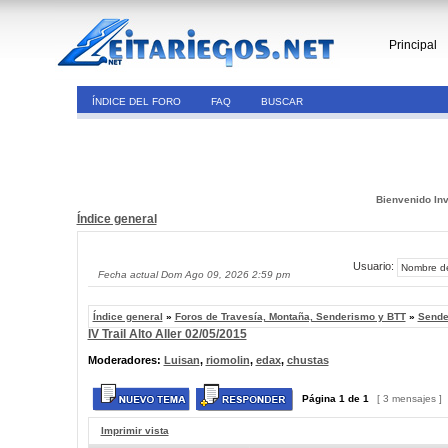
Principal
ÍNDICE DEL FORO
FAQ
BUSCAR
Bienvenido Inv
Índice general
Usuario:
Fecha actual Dom Ago 09, 2026 2:59 pm
Índice general
»
Foros de Travesía, Montaña, Senderismo y BTT
»
Sende
IV Trail Alto Aller 02/05/2015
Moderadores:
Luisan
,
riomolin
,
edax
,
chustas
Página
1
de
1
[ 3 mensajes ]
Imprimir vista